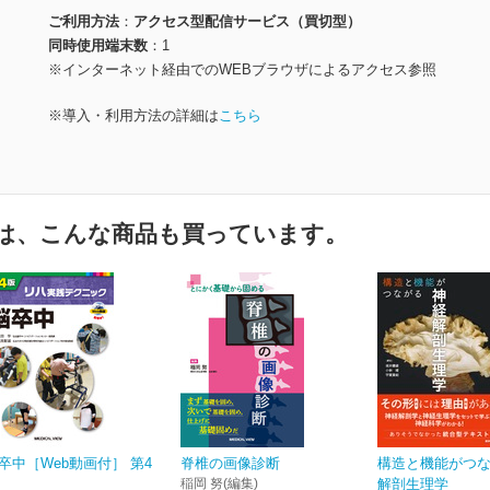
ご利用方法
アクセス型配信サービス（買切型）
同時使用端末数
1
※インターネット経由でのWEBブラウザによるアクセス参照
※導入・利用方法の詳細は
こちら
は、こんな商品も買っています。
卒中［Web動画付］ 第4
脊椎の画像診断
構造と機能がつ
稲岡 努(編集)
解剖生理学