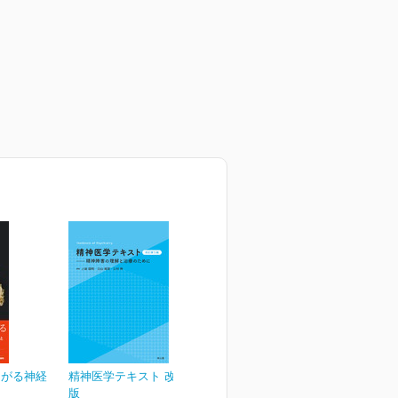
ながる神経
精神医学テキスト 改訂第5
版