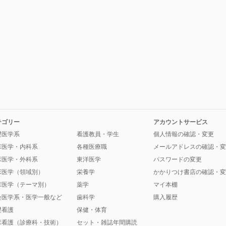
テゴリー
アカウントサービス
礎医学系
看護教員・学生
個人情報の確認・変更
床医学・内科系
各種医療職
メールアドレスの確認・変
床医学・外科系
東洋医学
パスワードの変更
床医学（領域別）
栄養学
かかりつけ書店の確認・変
床医学（テーマ別）
薬学
マイ本棚
会医学系・医学一般など
歯科学
購入履歴
礎看護
保健・体育
床看護（診療科・技術）
セット・雑誌年間購読