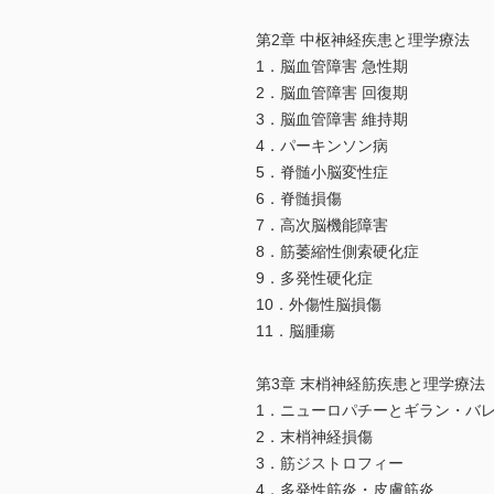
第2章 中枢神経疾患と理学療法
1．脳血管障害 急性期
2．脳血管障害 回復期
3．脳血管障害 維持期
4．パーキンソン病
5．脊髄小脳変性症
6．脊髄損傷
7．高次脳機能障害
8．筋萎縮性側索硬化症
9．多発性硬化症
10．外傷性脳損傷
11．脳腫瘍
第3章 末梢神経筋疾患と理学療法
1．ニューロパチーとギラン・バ
2．末梢神経損傷
3．筋ジストロフィー
4．多発性筋炎・皮膚筋炎