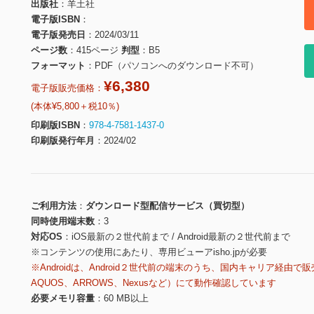
出版社
羊土社
電子版ISBN
電子版発売日
2024/03/11
ページ数
415ページ
判型
B5
フォーマット
PDF（パソコンへのダウンロード不可）
¥6,380
電子版販売価格：
(本体¥5,800＋税10％)
印刷版ISBN
978-4-7581-1437-0
印刷版発行年月
2024/02
ご利用方法
ダウンロード型配信サービス（買切型）
同時使用端末数
3
対応OS
iOS最新の２世代前まで / Android最新の２世代前まで
※コンテンツの使用にあたり、専用ビューアisho.jpが必要
※Androidは、Android２世代前の端末のうち、国内キャリア経由で販
AQUOS、ARROWS、Nexusなど）にて動作確認しています
必要メモリ容量
60 MB以上