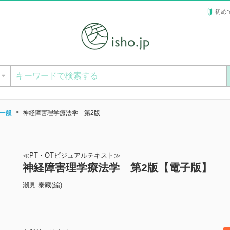
初め
ー
一般
神経障害理学療法学 第2版
≪PT・OTビジュアルテキスト≫
神経障害理学療法学 第2版【電子版】
潮見 泰藏(編)