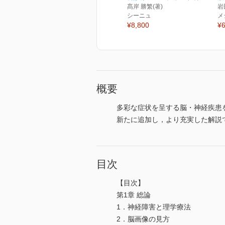
髙岸 勝繁(著)
岩
シーニュ
メ
¥8,800
¥6
概要
多彩な症状を呈する脳・神経疾患
新たに追加し，より充実した解説
目次
【目次】
第1章 総論
1．神経障害と理学療法
2．脳画像の見方