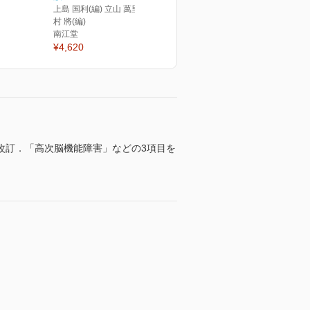
上島 国利(編) 立山 萬里(編) 三
村 將(編)
南江堂
¥4,620
改訂．「高次脳機能障害」などの3項目を