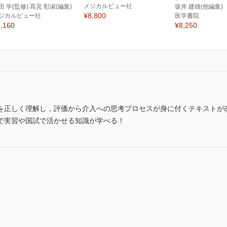
メジカルビュー社
田 学(監修) 髙見 彰淑(編集)
坂井 建雄(他編集)
¥8,800
ジカルビュー社
医学書院
,160
¥8,250
を正しく理解し，評価から介入への思考プロセスが身に付くテキストが
で実習や国試で活かせる知識が学べる！