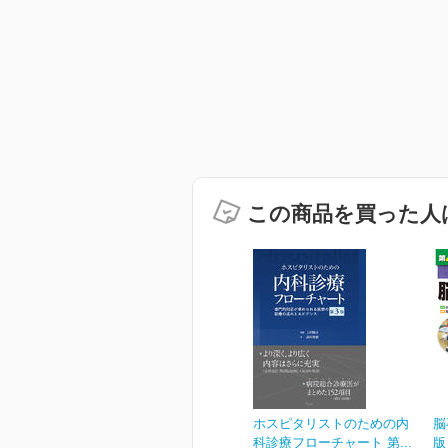
この商品を買った人
ホスピタリストのための内
脳
科診療フローチャート 第...
版