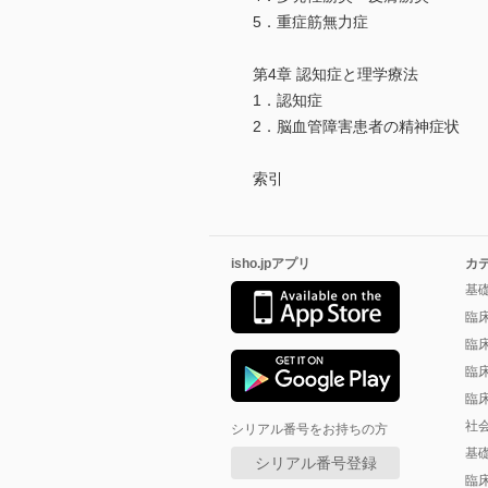
5．重症筋無力症
第4章 認知症と理学療法
1．認知症
2．脳血管障害患者の精神症状
索引
isho.jpアプリ
カ
基
臨
臨
臨
臨
社
シリアル番号をお持ちの方
基
シリアル番号登録
臨