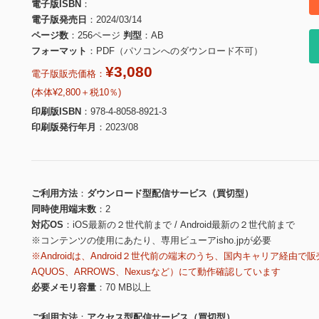
電子版ISBN
電子版発売日
2024/03/14
ページ数
256ページ
判型
AB
フォーマット
PDF（パソコンへのダウンロード不可）
¥3,080
電子版販売価格：
(本体¥2,800＋税10％)
印刷版ISBN
978-4-8058-8921-3
印刷版発行年月
2023/08
ご利用方法
ダウンロード型配信サービス（買切型）
同時使用端末数
2
対応OS
iOS最新の２世代前まで / Android最新の２世代前まで
※コンテンツの使用にあたり、専用ビューアisho.jpが必要
※Androidは、Android２世代前の端末のうち、国内キャリア経由で販
AQUOS、ARROWS、Nexusなど）にて動作確認しています
必要メモリ容量
70 MB以上
ご利用方法
アクセス型配信サービス（買切型）