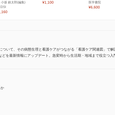
¥1,100
) 小坂 鎮太郎(編集)
医学書院
EDSI
¥6,600
,160
状について、その病態生理と看護ケアがつながる「看護ケア関連図」で解
などを最新情報にアップデート。急変時から生活期・地域まで役立つ入
要か