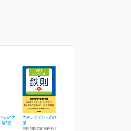
のための内
内科レジデントの鉄則 第4
 第3版
版
聖路加国際病院内科チーフレ