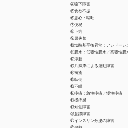
④嚥下障害
⑤食欲不振
⑥悪心・嘔吐
⑦便秘
⑧下痢
⑨尿失禁
⑩塩酸基平衡異常：アシドーシ
⑪脱水：低張性脱水／高張性脱
⑫浮腫
⑬片麻痺による運動障害
⑭褥瘡
⑮転倒
⑯不眠
⑰疼痛：急性疼痛／慢性疼痛
⑱掻痒感
⑲知覚障害
⑳意識障害
㉑インスリン分泌の障害
㉒発熱