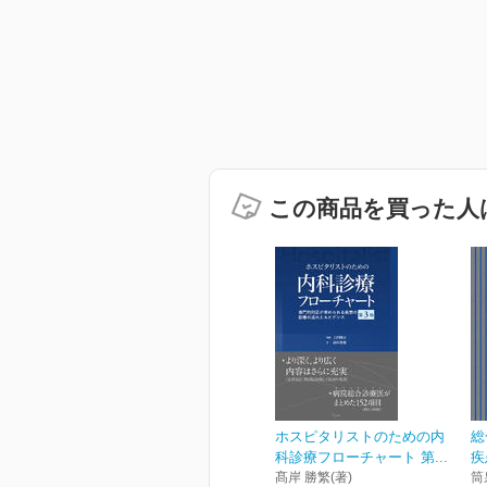
この商品を買った人
ホスピタリストのための内
総
科診療フローチャート 第...
疾
髙岸 勝繁(著)
筒