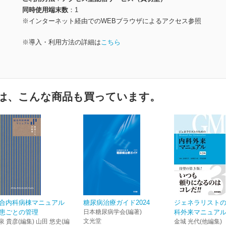
同時使用端末数
1
※インターネット経由でのWEBブラウザによるアクセス参照
※導入・利用方法の詳細は
こちら
は、こんな商品も買っています。
合内科病棟マニュアル
糖尿病治療ガイド2024
ジェネラリスト
患ごとの管理
日本糖尿病学会(編著)
科外来マニュアル
文光堂
泉 貴彦(編集) 山田 悠史(編
金城 光代(他編集)