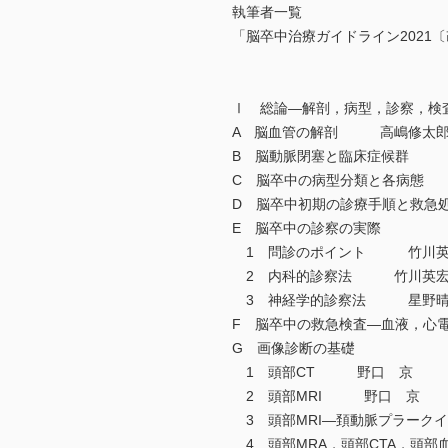
執筆者一覧
「脳卒中治療ガイドライン2021〔
Ⅰ 総論―解剖，病型，診察，検
A 脳血管の解剖 高嶋修太郎
B 脳動脈閉塞と臨床症候群 
C 脳卒中の病型分類と各病態
D 脳卒中初期の診療手順と救
E 脳卒中の診察の実際
1 問診のポイント 竹川英
2 内科的診察法 竹川英
3 神経学的診察法 星野晴
F 脳卒中の救急検査―血液，
G 画像診断の基礎
1 頭部CT 野口 京
2 頭部MRI 野口 京
3 頭部MRI―頚動脈プラー
4 頭部MRA，頭部CTA，頭