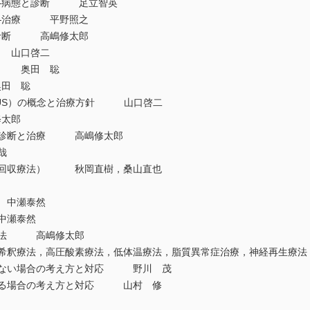
①―病態と診断 足立智英
②―治療 平野照之
と診断 高嶋修太郎
 山口啓二
断 奥田 聡
田 聡
SUS）の概念と治療方針 山口啓二
太郎
）の診断と治療 高嶋修太郎
哉
栓回収療法） 秋岡直樹，桑山直也
 中瀬泰然
中瀬泰然
療法 高嶋修太郎
液希釈療法，高圧酸素療法，低体温療法，脂質異常症治療，神経再生
きない場合の考え方と対応 野川 茂
する場合の考え方と対応 山村 修