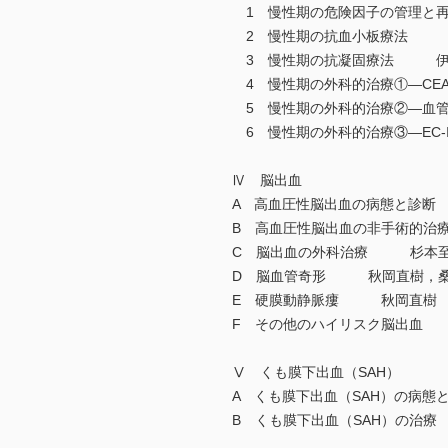
1 慢性期の危険因子の管理
2 慢性期の抗血小板療法 
3 慢性期の抗凝固療法 伊
4 慢性期の外科的治療①―CEA
5 慢性期の外科的治療②―血
6 慢性期の外科的治療③―EC
Ⅳ 脳出血
A 高血圧性脳出血の病態と診
B 高血圧性脳出血の非手術的
C 脳出血の外科治療 杉本至
D 脳血管奇形 秋岡直樹，桑
E 硬膜動静脈瘻 秋岡直樹
F その他のハイリスク脳出血
Ⅴ くも膜下出血（SAH）
A くも膜下出血（SAH）の病
B くも膜下出血（SAH）の