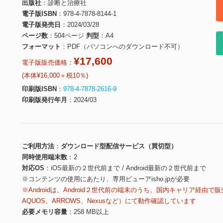
出版社
診断と治療社
電子版ISBN
978-4-7878-8144-1
電子版発売日
2024/03/28
ページ数
504ページ
判型
A4
フォーマット
PDF（パソコンへのダウンロード不可）
¥17,600
電子版販売価格：
(本体¥16,000＋税10％)
印刷版ISBN
978-4-7878-2616-9
印刷版発行年月
2024/03
ご利用方法
ダウンロード型配信サービス（買切型）
同時使用端末数
2
対応OS
iOS最新の２世代前まで / Android最新の２世代前まで
※コンテンツの使用にあたり、専用ビューアisho.jpが必要
※Androidは、Android２世代前の端末のうち、国内キャリア経由で販
AQUOS、ARROWS、Nexusなど）にて動作確認しています
必要メモリ容量
258 MB以上