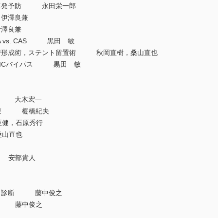
と再発予防 永田栄一郎
伊澤良兼
澤良兼
 vs. CAS 黒田 敏
管形成術，ステント留置術 秋岡直樹，桑山直也
-ICバイパス 黒田 敏
断 大木宏一
治療 棚橋紀夫
健，石原秀行
山直也
 安部貴人
態と診断 藤中俊之
治療 藤中俊之