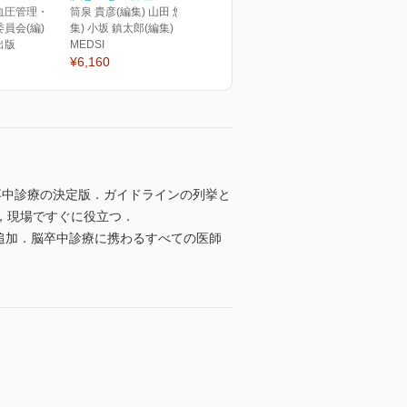
血圧管理・
筒泉 貴彦(編集) 山田 悠史(編
員会(編)
集) 小坂 鎮太郎(編集)
出版
MEDSI
¥6,160
脳卒中診療の決定版．ガイドラインの列挙と
，現場ですぐに役立つ．
目を追加．脳卒中診療に携わるすべての医師