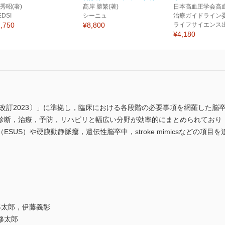
 秀昭(著)
髙岸 勝繁(著)
日本高血圧学会高
EDSI
シーニュ
治療ガイドライン委
,750
¥8,800
ライフサイエンス
¥4,180
〔改訂2023〕」に準拠し，臨床における各段階の必要事項を網羅した
診断，治療，予防，リハビリと幅広い分野が効率的にまとめられており
SUS）や硬膜動静脈瘻，遺伝性脳卒中，stroke mimicsなどの項
太郎，伊藤義彰
修太郎