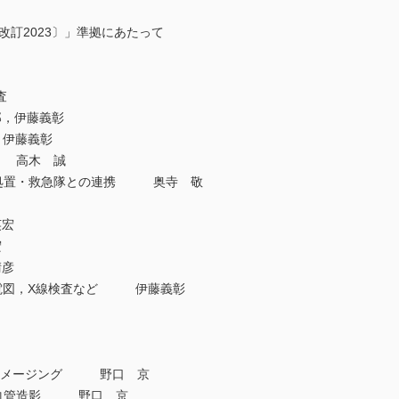
改訂2023〕」準拠にあたって
査
，伊藤義彰
伊藤義彰
 高木 誠
急処置・救急隊との連携 奥寺 敬
宏
宏
彦
心電図，X線検査など 伊藤義彰
クイメージング 野口 京
部血管造影 野口 京