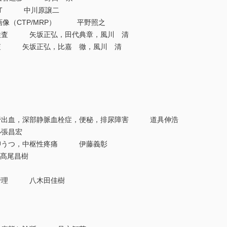
PET 中川原譲二
画像（CTP/MRP） 平野照之
検査 矢坂正弘，田代典章，風川 清
査 矢坂正弘，比嘉 徹，風川 清
管出血，深部静脈血栓症，便秘，排尿障害 道具伸浩
張昌宏
抑うつ，中枢性疼痛 伊藤義彰
髙尾昌樹
の管理 八木田佳樹