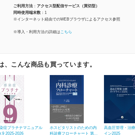
ご利用方法
アクセス型配信サービス（買切型）
同時使用端末数
1
※インターネット経由でのWEBブラウザによるアクセス参照
※導入・利用方法の詳細は
こちら
は、こんな商品も買っています。
染症プラチナマニュアル
ホスピタリストのための内
高血圧管理・治
r.9 2025-2026
科診療フローチャート 第...
イン2025