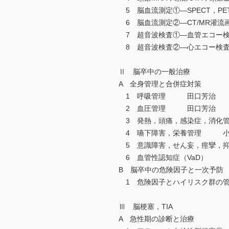
5 脳血流測定①―SPECT，
6 脳血流測定②―CT/MR灌流
7 超音波検査①―血管エコー
8 超音波検査②―心エコー検
Ⅱ 脳卒中の一般治療
A 全身管理と合併症対策
1 呼吸管理 田口芳治
2 血圧管理 田口芳治
3 発熱，頭痛，感染症，消化
4 嚥下障害，栄養管理 小
5 意識障害，せん妄，痙攣，
6 血管性認知症（VaD） 
B 脳卒中の危険因子と一次予防
1 危険因子とハイリスク群
Ⅲ 脳梗塞，TIA
A 急性期の診断と治療