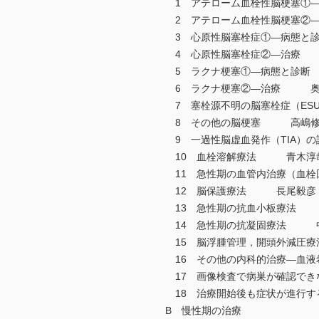
1 アテローム血栓性脳梗塞
2 アテローム血栓性脳梗塞
3 心原性脳塞栓症①―病態
4 心原性脳塞栓症②―治療
5 ラクナ梗塞①―病態と診
6 ラクナ梗塞②―治療 奥
7 塞栓源不明の脳塞栓症（E
8 その他の脳梗塞 高嶋修
9 一過性脳虚血発作（TIA
10 血栓溶解療法 青木淳
11 急性期の血管内治療（血
12 脳保護療法 長尾毅彦
13 急性期の抗血小板療法
14 急性期の抗凝固療法 
15 脳浮腫管理，開頭外減圧
16 その他の内科的治療―血
17 画像検査で病巣が確認で
18 治療開始後も症状が進行
B 慢性期の治療