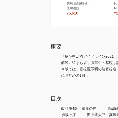
矢崎 義雄(監修)
岡
医学書院
M
¥5,610
¥2
概要
「脳卒中治療ガイドライン2021
解説に留まらず，脳卒中の基礎，
今版では，塞栓源不明の脳塞栓症（E
にお勧めの1冊．
目次
改訂第4版 編集の序 高嶋修
初版の序 田中耕太郎，高嶋