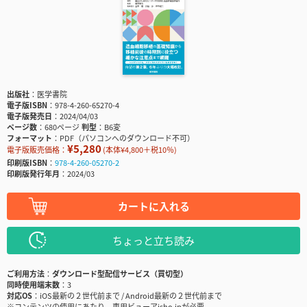
出版社
医学書院
電子版ISBN
978-4-260-65270-4
電子版発売日
2024/04/03
ページ数
680ページ
判型
B6変
フォーマット
PDF（パソコンへのダウンロード不可）
¥5,280
電子版販売価格：
(本体¥4,800＋税10％)
印刷版ISBN
978-4-260-05270-2
印刷版発行年月
2024/03
カートに入れる
ちょっと立ち読み
ご利用方法
ダウンロード型配信サービス（買切型）
同時使用端末数
3
対応OS
iOS最新の２世代前まで / Android最新の２世代前まで
※コンテンツの使用にあたり、専用ビューアisho.jpが必要