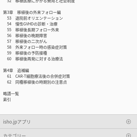
52 移植医療にかかる費用と社会制度
第3章 移植後の外来フォロー編
53 退院前オリエンテーション
54 慢性GVHDの診断・治療
55 移植後長期フォロー外来
56 移植後の晩期障害
57 移植後の二次がん
58 外来フォロー時の感染症対策
59 移植後の予防接種
60 移植後再発に対する治療法
第4章 追補編
61 CAR-T細胞療法後の合併症対策
62 同種移植後の時期別の注意点
略語一覧
索引
isho.jpアプリ
カテゴリー