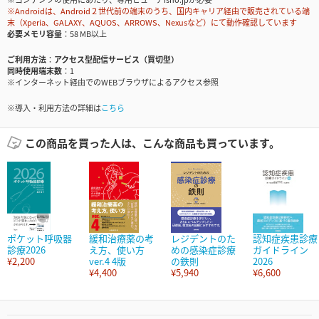
※Androidは、Android２世代前の端末のうち、国内キャリア経由で販売されている端
末（Xperia、GALAXY、AQUOS、ARROWS、Nexusなど）にて動作確認しています
必要メモリ容量
58 MB以上
ご利用方法
アクセス型配信サービス（買切型）
同時使用端末数
1
※インターネット経由でのWEBブラウザによるアクセス参照
※導入・利用方法の詳細は
こちら
この商品を買った人は、こんな商品も買っています。
ポケット呼吸器
緩和治療薬の考
レジデントのた
認知症疾患診療
診療2026
え方、使い方
めの感染症診療
ガイドライン
¥2,200
ver.4 4版
の鉄則
2026
¥4,400
¥5,940
¥6,600