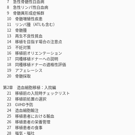
7 急性骨髄性白血病
8 急性リンパ性白血病
9 骨髄異形成症候群
10 骨髄増殖性疾患
11 リンパ腫（ATLも含む）
12 骨髄腫
13 再生不良性貧血
14 移植を目指す場合の注意点
15 不妊対策
16 移植前オリエンテーション
17 同種移植ドナーへの説明
18 同種移植ドナーの適格性評価
19 アフェレーシス
20 骨髄採取
第2章 造血細胞移植：入院編
21 移植前の入院時チェックリスト
22 移植前処置の選択
23 GVHD予防
24 造血細胞輸注
25 移植患者における輸血
26 移植患者の栄養管理
27 移植患者の食事
28 嘔気・嘔吐