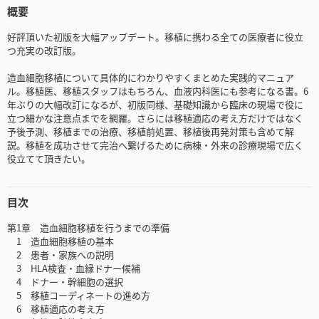
概要
好評頂いた初版を大幅アップデート。移植に携わる全ての医療者に役立
つ充実の改訂版。
造血細胞移植について具体的にわかりやすくまとめた実践的マニュア
ル。移植医、移植スタッフはもちろん、血液内科医にも参考になる書。6
年ぶりの大幅改訂になるが、初版同様、基礎知識から臨床の現場で役に
立つ細かな注意点までを網羅。さらには移植適応の考え方だけではなく
予後予測、移植までの治療、移植前処置、移植後再発対策も含めて解
説。移植を成功させて完治へ繋げるために病棟・外来の診療現場で広く
役立てて頂きたい。
目次
第1章 造血細胞移植を行うまでの準備
1 造血細胞移植の基本
2 患者・家族への説明
3 HLA検査・血縁ドナー候補
4 ドナー・幹細胞の選択
5 移植コーディネートの進め方
6 移植適応の考え方