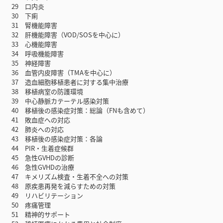
29 口内炎
30 下痢
31 腎機能障害
32 肝機能障害（VOD/SOSを中心に）
33 心機能障害
34 呼吸機能障害
35 神経障害
36 血管内皮障害（TMAを中心に）
37 造血細胞移植患者に対する集中治療
38 移植病室の防護環境
39 中心静脈カテーテル感染対策
40 移植後の感染症対策：総論（FNも含めて）
41 敗血症への対応
42 肺炎への対応
43 移植後の感染症対策：各論
44 PIR・生着症候群
45 急性GVHDの診断
46 急性GVHDの治療
47 キメリズム検査・生着不全への対策
48 原疾患再発を減らすための対策
49 リハビリテーション
50 疼痛管理
51 精神的サポート