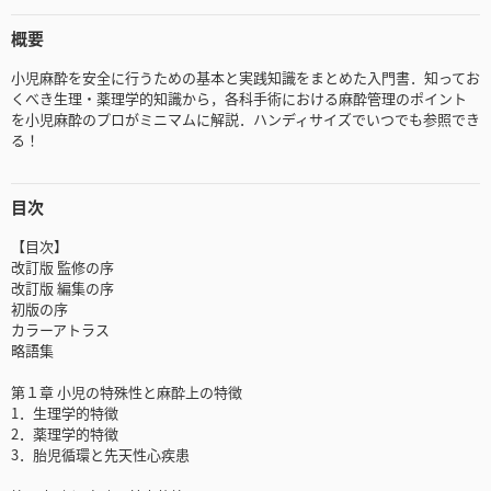
概要
小児麻酔を安全に行うための基本と実践知識をまとめた入門書．知ってお
くべき生理・薬理学的知識から，各科手術における麻酔管理のポイント
を小児麻酔のプロがミニマムに解説．ハンディサイズでいつでも参照でき
る！
目次
【目次】
改訂版 監修の序
改訂版 編集の序
初版の序
カラーアトラス
略語集
第１章 小児の特殊性と麻酔上の特徴
1．生理学的特徴
2．薬理学的特徴
3．胎児循環と先天性心疾患