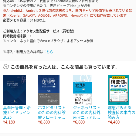
対応OS
iOS最新の２世代前まで / Android最新の２世代前まで
※コンテンツの使用にあたり、専用ビューアisho.jpが必要
※Androidは、Android２世代前の端末のうち、国内キャリア経由で販売されている端
末（Xperia、GALAXY、AQUOS、ARROWS、Nexusなど）にて動作確認しています
必要メモリ容量
34 MB以上
ご利用方法
アクセス型配信サービス（買切型）
同時使用端末数
1
※インターネット経由でのWEBブラウザによるアクセス参照
※導入・利用方法の詳細は
こちら
この商品を買った人は、こんな商品も買っています。
高血圧管理・治
ホスピタリスト
ジェネラリスト
病態がみえる
療ガイドライン
のための内科診
のための内科外
検査値の本当の
2025
療フローチャ...
来マニュアル...
読み方
¥4,180
¥8,800
¥6,600
¥4,400