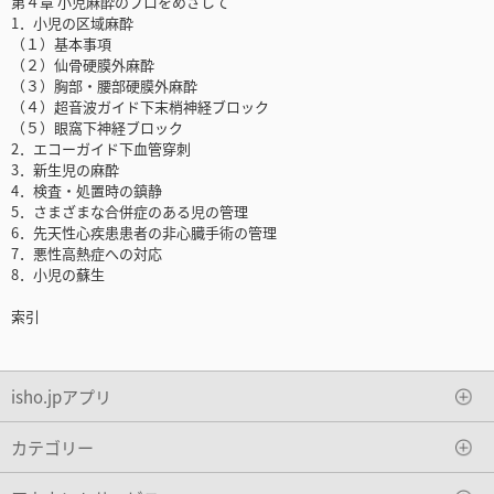
第４章 小児麻酔のプロをめざして
1．小児の区域麻酔
（１）基本事項
（２）仙骨硬膜外麻酔
（３）胸部・腰部硬膜外麻酔
（４）超音波ガイド下末梢神経ブロック
（５）眼窩下神経ブロック
2．エコーガイド下血管穿刺
3．新生児の麻酔
4．検査・処置時の鎮静
5．さまざまな合併症のある児の管理
6．先天性心疾患患者の非心臓手術の管理
7．悪性高熱症への対応
8．小児の蘇生
索引
isho.jpアプリ
カテゴリー