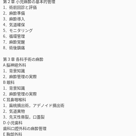
第２章 小児麻酔の基本的管理
1．術前回診と評価
2．麻酔準備
3．麻酔導入
4．気道確保
5．モニタリング
6．循環管理
7．麻酔覚醒
8．術後鎮痛
第３章 各科手術の麻酔
A 脳神経外科
1．背景知識
2．麻酔管理の実際
B 眼科
1．背景知識
2．麻酔管理の実際
C 耳鼻咽喉科
1．扁桃摘出術，アデノイド摘出術
2．気道異物
3．先天性唇裂，口蓋裂
D 小児歯科
歯科口腔外科の麻酔管理
E 胸部外科