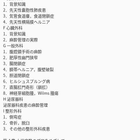
1．背景知識
2．先天性嚢胞性肺疾患
3．気管食道瘻，食道閉鎖症
4．先天性横隔膜ヘルニア
F 心臓外科
1．背景知識
2．麻酔管理の実際
G 一般外科
1．腹腔鏡手術の麻酔
2．肥厚性幽門狭窄
3．腸閉鎖症
4．臍帯ヘルニア，腹壁破裂
5．胆道閉鎖症
6．ヒルシュスプルング病
7．直腸肛門奇形（鎖肛）
8．神経芽細胞腫，Wilms 腫瘍
H 泌尿器科
泌尿器科疾患の麻酔管理
I 整形外科
1．側弯症
2．骨折，脱臼
3．その他の整形外科疾患