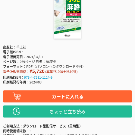
出版社
羊土社
電子版ISBN
電子版発売日
2024/04/01
ページ数
269ページ
判型
B6変型
フォーマット
PDF（パソコンへのダウンロード不可）
¥5,720
電子版販売価格：
(本体¥5,200＋税10％)
印刷版ISBN
978-4-7581-1124-9
印刷版発行年月
2024/03
カートに入れる
ちょっと立ち読み
ご利用方法
ダウンロード型配信サービス（買切型）
同時使用端末数
3