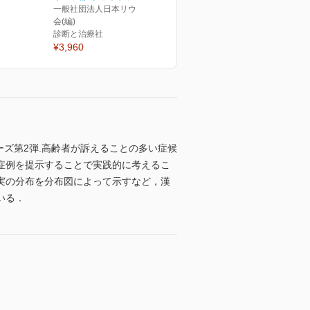
一般社団法人日本リウマチ学
会(編)
診断と治療社
¥3,960
ーズ第2弾.高齢者が訴えることの多い症候
症例を提示することで実践的に考えるこ
実の分布を分布図によって示すなど，漢
いる．