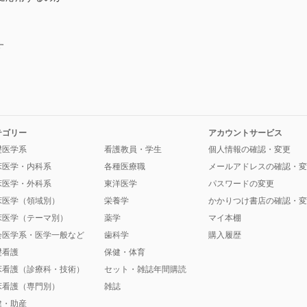
す
テゴリー
アカウントサービス
礎医学系
看護教員・学生
個人情報の確認・変更
床医学・内科系
各種医療職
メールアドレスの確認・変
床医学・外科系
東洋医学
パスワードの変更
床医学（領域別）
栄養学
かかりつけ書店の確認・変
床医学（テーマ別）
薬学
マイ本棚
会医学系・医学一般など
歯科学
購入履歴
礎看護
保健・体育
床看護（診療科・技術）
セット・雑誌年間購読
床看護（専門別）
雑誌
健・助産