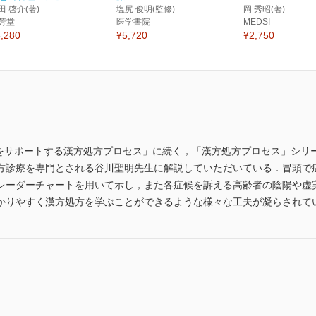
田 啓介(著)
塩尻 俊明(監修)
岡 秀昭(著)
芳堂
医学書院
MEDSI
,280
¥5,720
¥2,750
性をサポートする漢方処方プロセス」に続く，「漢方処方プロセス」シリ
方診療を専門とされる谷川聖明先生に解説していただいている．冒頭で
レーダーチャートを用いて示し，また各症候を訴える高齢者の陰陽や虚
かりやすく漢方処方を学ぶことができるような様々な工夫が凝らされて