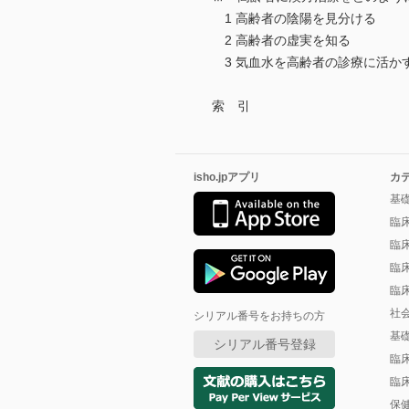
1 高齢者の陰陽を見分ける
2 高齢者の虚実を知る
3 気血水を高齢者の診療に活か
索 引
isho.jpアプリ
カ
基
臨
臨
臨
臨
社
シリアル番号をお持ちの方
基
シリアル番号登録
臨
臨
保