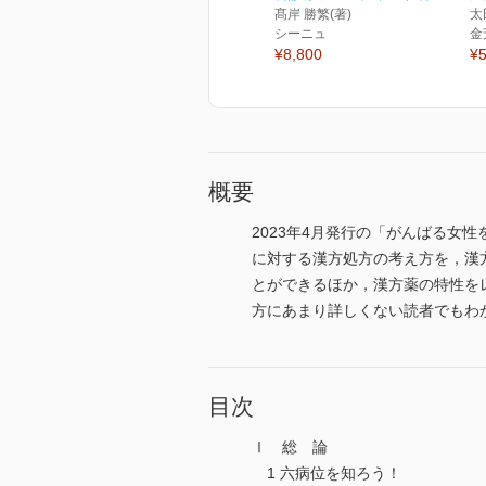
髙岸 勝繁(著)
太
シーニュ
金
¥8,800
¥5
概要
2023年4月発行の「がんばる女
に対する漢方処方の考え方を，漢
とができるほか，漢方薬の特性を
方にあまり詳しくない読者でもわ
目次
Ⅰ 総 論
1 六病位を知ろう！