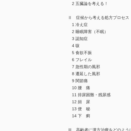
2 五臓論を考える！
Ⅱ 症候から考える処方プロセス
1 冷え症
2 睡眠障害（不眠）
3 認知症
4 咳
5 食欲不振
6 フレイル
7 急性期の風邪
8 遷延した風邪
9 関節痛
10 腰 痛
11 排尿困難・残尿感
12 頻 尿
13 便 秘
14 下 痢
Ⅲ 高齢者に漢方治療をどのよう