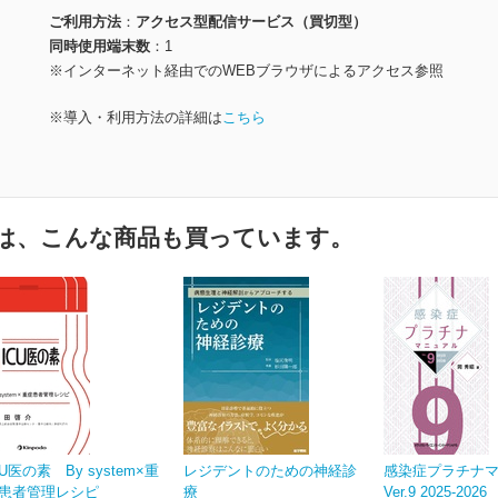
ご利用方法
アクセス型配信サービス（買切型）
同時使用端末数
1
※インターネット経由でのWEBブラウザによるアクセス参照
※導入・利用方法の詳細は
こちら
は、こんな商品も買っています。
CU医の素 By system×重
レジデントのための神経診
感染症プラチナ
患者管理レシピ
療
Ver.9 2025-2026