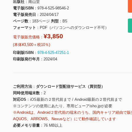
出版社
南山堂
電子版ISBN
978-4-525-98546-2
電子版発売日
2024/04/17
ページ数
183ページ
判型
B5
フォーマット
PDF（パソコンへのダウンロード不可）
¥3,850
電子版販売価格：
(本体¥3,500＋税10％)
印刷版ISBN
978-4-525-47251-1
印刷版発行年月
2024/04
ご利用方法
ダウンロード型配信サービス（買切型）
同時使用端末数
2
対応OS
iOS最新の２世代前まで / Android最新の２世代前まで
※コンテンツの使用にあたり、専用ビューアisho.jpが必要
※Androidは、Android２世代前の端末のうち、国内キャリア経由で販
AQUOS、ARROWS、Nexusなど）にて動作確認しています
必要メモリ容量
76 MB以上