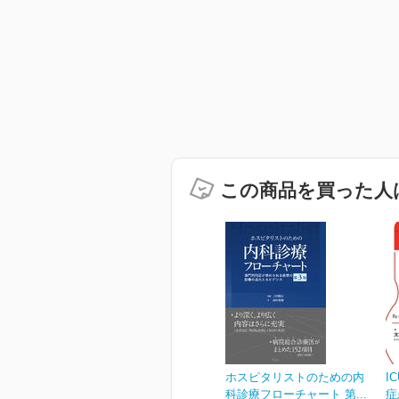
この商品を買った人
ホスピタリストのための内
I
科診療フローチャート 第...
症