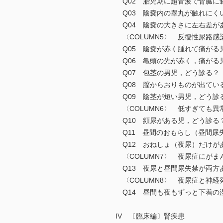
Q02 胎児期に超音波で腎臓に
Q03 陰嚢内の睾丸が触れにく
Q04 陰嚢の大きさに左右差が
〈COLUMN5〉 反復性尿路
Q05 陰嚢が赤く腫れて痛がる
Q06 亀頭の先が赤く，痛がる
Q07 包茎の男児，どう診る？
Q08 膣からおりものが出てい
Q09 陰茎が短い男児，どう診
〈COLUMN6〉 低すぎても
Q10 頻尿がある児，どう診る
Q11 昼間のおもらし（昼間尿
Q12 おねしょ（夜尿）だけが
〈COLUMN7〉 夜尿症にが
Q13 夜尿と昼間尿失禁が両方
〈COLUMN8〉 夜尿症と神
Q14 昼間も夜もずっと下着の
IV 〔臨床編〕腎疾患