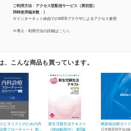
ご利用方法
アクセス型配信サービス（買切型）
同時使用端末数
1
※インターネット経由でのWEBブラウザによるアクセス参照
※導入・利用方法の詳細は
こちら
は、こんな商品も買っています。
スピタリストのための内
新生児蘇生法テキスト
糖尿病治療ガイド2
診療フローチャート 第...
［Web動画付］ 第5版
日本糖尿病学会(編