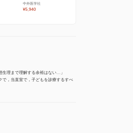
中外医学社
¥5,940
態生理まで理解する余裕はない…」
クで，当直室で，子どもを診療するすべ