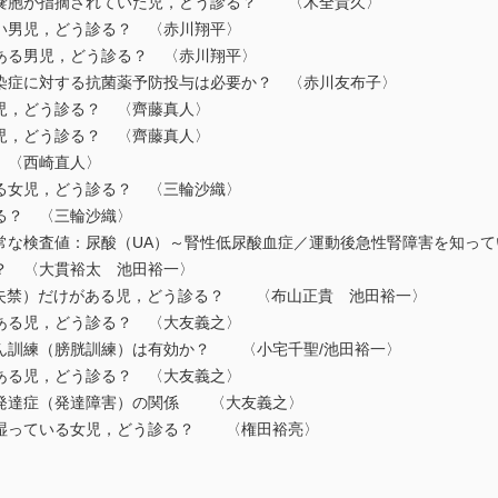
嚢胞が指摘されていた児，どう診る？ 〈木全貴久〉
い男児，どう診る？ 〈赤川翔平〉
ある男児，どう診る？ 〈赤川翔平〉
感染症に対する抗菌薬予防投与は必要か？ 〈赤川友布子〉
児，どう診る？ 〈齊藤真人〉
児，どう診る？ 〈齊藤真人〉
 〈西崎直人〉
る女児，どう診る？ 〈三輪沙織〉
る？ 〈三輪沙織〉
異常な検査値：尿酸（UA）～腎性低尿酸血症／運動後急性腎障害を知っ
？ 〈大貫裕太 池田裕一〉
失禁）だけがある児，どう診る？ 〈布山正貴 池田裕一〉
ある児，どう診る？ 〈大友義之〉
まん訓練（膀胱訓練）は有効か？ 〈小宅千聖/池田裕一〉
ある児，どう診る？ 〈大友義之〉
経発達症（発達障害）の関係 〈大友義之〉
湿っている女児，どう診る？ 〈権田裕亮〉