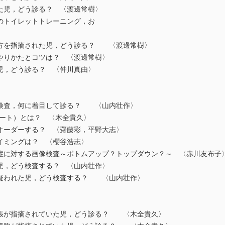
た児，どう診る？ 〈渡邊常樹〉
のトイレットトレーニング，お
方を指摘された児，どう診る？ 〈渡邊常樹〉
のやりかたとコツは？ 〈渡邊常樹〉
児，どう診る？ 〈仲川真由〉
検査，何に着目して診る？ 〈山内壮作〉
カクート）とは？ 〈木全貴久〉
オーダーする？ 〈齋藤彩，平野大志〉
イミングは？ 〈櫻谷浩志〉
染症に対する画像検査～ボトムアップ？トップダウン？～ 〈赤川友布子
児，どう検査する？ 〈山内壮作〉
疑われた児，どう検査する？ 〈山内壮作〉
張が指摘されていた児，どう診る？ 〈木全貴久〉