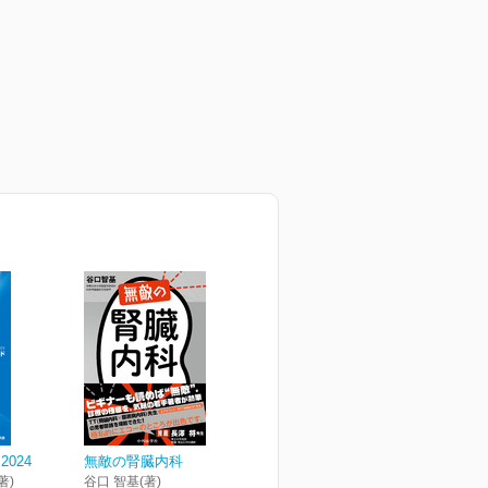
024
無敵の腎臓内科
著)
谷口 智基(著)