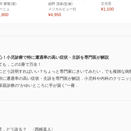
文光堂
岸 勝繁(著)
細野 茂春(監修)
¥1,100
ーニュ
メジカルビュー社
,800
¥4,950
心！小児診療で特に遭遇率の高い症状・主訴を専門医が解説
ても，この1冊で万全！
にどう説明すればいい？ちょっと専門家にきいてみたい，でも複雑な病
特に遭遇率の高い症状・主訴を専門医が解説．小児科や内科のクリニッ
器診療の“かゆいところに手が届く”一冊．
児，どう診る？ 〈西崎直人〉