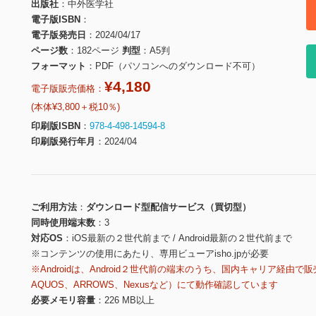
出版社
中外医学社
電子版ISBN
電子版発売日
2024/04/17
ページ数
182ページ
判型
A5判
フォーマット
PDF（パソコンへのダウンロード不可）
¥4,180
電子版販売価格：
(本体¥3,800＋税10％)
印刷版ISBN
978-4-498-14594-8
印刷版発行年月
2024/04
ご利用方法
ダウンロード型配信サービス（買切型）
同時使用端末数
3
対応OS
iOS最新の２世代前まで / Android最新の２世代前まで
※コンテンツの使用にあたり、専用ビューアisho.jpが必要
※Androidは、Android２世代前の端末のうち、国内キャリア経由で販
AQUOS、ARROWS、Nexusなど）にて動作確認しています
必要メモリ容量
226 MB以上