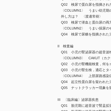
Q02 検尿で蛋白尿を指摘され
〈COLUMN1〉 うまい幼児期
外し方は？ 〈渡邊常樹〉
Q03 検尿で潜血と蛋白尿の両
〈COLUMN2〉 うまい採尿
Q04 検尿で尿糖を指摘された
II 検査編
Q01 小児の腎泌尿器の超音波
〈COLUMN3〉 CAKUT（
Q02 小児の腎機能検査，何を
Q03 小児の腎生検，適応とタ
〈COLUMN4〉 上部尿路感
Q04 起立性蛋白尿を疑われた
Q05 ナットクラッカー現象を
III 〔臨床編〕泌尿器疾患
Q01 胎児期に超音波で腎盂拡