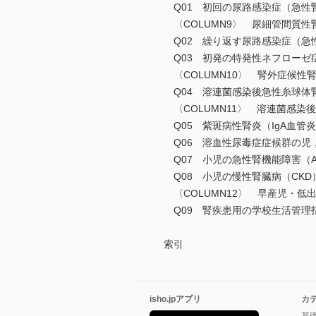
Q01 初回の尿路感染症（急性
〈COLUMN9〉 尿細管間質性
Q02 繰り返す尿路感染症（急
Q03 初発の特発性ネフローゼ
〈COLUMN10〉 腎外症候性
Q04 溶連菌感染後急性糸球体
〈COLUMN11〉 溶連菌感
Q05 紫斑病性腎炎（IgA血
Q06 溶血性尿毒症症候群の児
Q07 小児の急性腎機能障害（
Q08 小児の慢性腎臓病（CK
〈COLUMN12〉 早産児・低
Q09 腎疾患用の学校生活管理
索引
isho.jpアプリ
カ