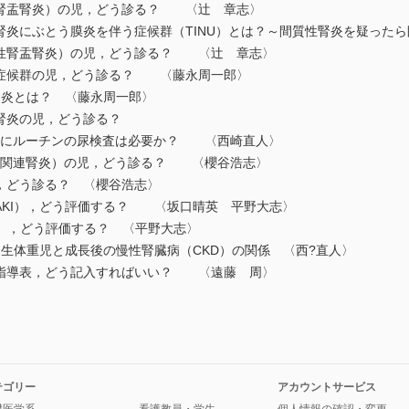
腎盂腎炎）の児，どう診る？ 〈辻 章志〉
腎炎にぶとう膜炎を伴う症候群（TINU）とは？～間質性腎炎を疑った
性腎盂腎炎）の児，どう診る？ 〈辻 章志〉
症候群の児，どう診る？ 〈藤永周一郎〉
腎炎とは？ 〈藤永周一郎〉
腎炎の児，どう診る？
染後にルーチンの尿検査は必要か？ 〈西崎直人〉
管炎関連腎炎）の児，どう診る？ 〈櫻谷浩志〉
，どう診る？ 〈櫻谷浩志〉
AKI），どう評価する？ 〈坂口晴英 平野大志〉
D），どう評価する？ 〈平野大志〉
出生体重児と成長後の慢性腎臓病（CKD）の関係 〈西?直人〉
指導表，どう記入すればいい？ 〈遠藤 周〉
テゴリー
アカウントサービス