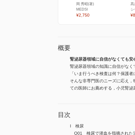
岡 秀昭(著)
髙
MEDSI
シ
¥2,750
¥8
概要
腎泌尿器領域に自信がなくても安
腎泌尿器領域の知識に自信がなく
「いま行うべき検査は何？保護者
そんな非専門医のニーズに応え，
ての医師にお薦めする，小児腎泌尿
目次
I 検尿
Q01 検尿で潜血を指摘された