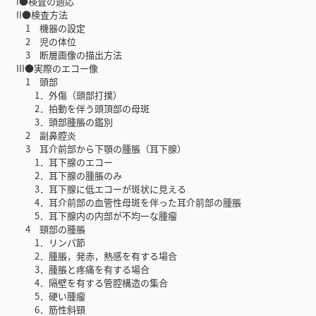
I●検査の適応
II●検査方法
1 機器の設定
2 児の体位
3 断層画像の描出方法
III●実際のエコー像
1 頭部
1．外傷（頭部打撲）
2．拍動を伴う頭頂部の母斑
3．頭部腫脹の鑑別
2 副鼻腔炎
3 耳介前部から下顎の腫脹（耳下腺）
1．耳下腺のエコー
2．耳下腺の腫脹のみ
3．耳下腺に低エコーが斑状に見える
4．耳介前部の血管性母斑を伴った耳介前部の腫脹
5．耳下腺内の内部が不均一な腫瘤
4 頸部の腫脹
1．リンパ節
2．腫脹，発赤，熱感を有する場合
3．腫脹と疼痛を有する場合
4．隔壁を有する管腔構造の集合
5．硬い腫瘤
6．筋性斜頸