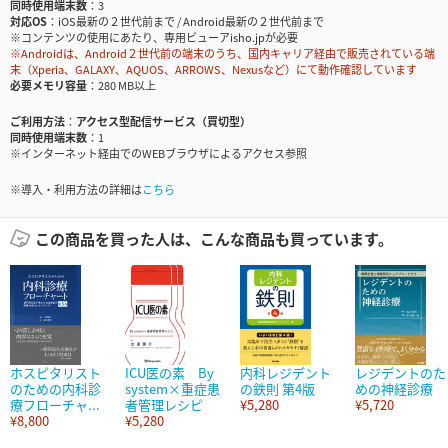
同時使用端末数
3
対応OS
iOS最新の２世代前まで / Android最新の２世代前まで
※コンテンツの使用にあたり、専用ビューアisho.jpが必要
※Androidは、Android２世代前の端末のうち、国内キャリア経由で販売されている端
末（Xperia、GALAXY、AQUOS、ARROWS、Nexusなど）にて動作確認しています
必要メモリ容量
280 MB以上
ご利用方法
アクセス型配信サービス（買切型）
同時使用端末数
1
※インターネット経由でのWEBブラウザによるアクセス参照
※導入・利用方法の詳細は
こちら
この商品を買った人は、こんな商品も買っています。
ホスピタリスト
ICU医の素 By
内科レジデント
レジデントのた
のための内科診
system×重症患
の鉄則 第4版
めの神経診療
療フローチャ...
者管理レシピ
¥5,280
¥5,720
¥8,800
¥5,280