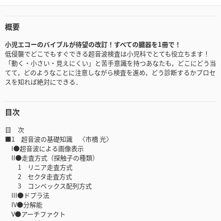
概要
小児エコーのバイブルが待望の改訂！すべての臓器を1冊で！
低侵襲でどこでもすぐできる超音波検査は小児科でとても役立ちます！
「動く・小さい・見えにくい」と苦手意識を持つあなたも，どこにどう当
てて，どのようなことに注意しながら検査を進め，どう診断するかプロセ
スを知れば絶対にできる．
目次
目 次
■1 超音波の基礎知識 〈市橋 光〉
I●超音波による画像表示
II●走査方式（探触子の種類）
1 リニア走査方式
2 セクタ走査方式
3 コンベックス配列方式
III●ドプラ法
IV●分解能
V●アーチファクト