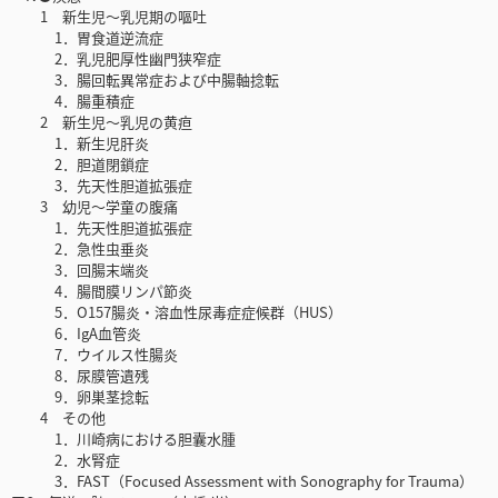
1 新生児～乳児期の嘔吐
1．胃食道逆流症
2．乳児肥厚性幽門狭窄症
3．腸回転異常症および中腸軸捻転
4．腸重積症
2 新生児～乳児の黄疸
1．新生児肝炎
2．胆道閉鎖症
3．先天性胆道拡張症
3 幼児～学童の腹痛
1．先天性胆道拡張症
2．急性虫垂炎
3．回腸末端炎
4．腸間膜リンパ節炎
5．O157腸炎・溶血性尿毒症症候群（HUS）
6．IgA血管炎
7．ウイルス性腸炎
8．尿膜管遺残
9．卵巣茎捻転
4 その他
1．川崎病における胆囊水腫
2．水腎症
3．FAST（Focused Assessment with Sonography for Trauma）