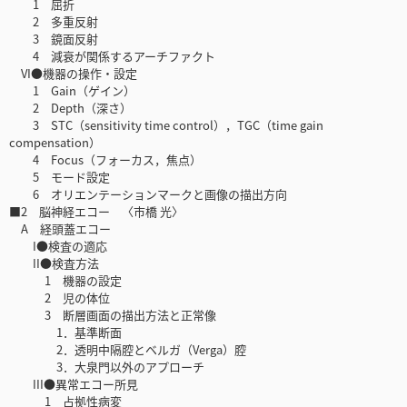
1 屈折
2 多重反射
3 鏡面反射
4 減衰が関係するアーチファクト
VI●機器の操作・設定
1 Gain（ゲイン）
2 Depth（深さ）
3 STC（sensitivity time control），TGC（time gain
compensation）
4 Focus（フォーカス，焦点）
5 モード設定
6 オリエンテーションマークと画像の描出方向
■2 脳神経エコー 〈市橋 光〉
A 経頭蓋エコー
I●検査の適応
II●検査方法
1 機器の設定
2 児の体位
3 断層画面の描出方法と正常像
1．基準断面
2．透明中隔腔とベルガ（Verga）腔
3．大泉門以外のアプローチ
III●異常エコー所見
1 占拠性病変