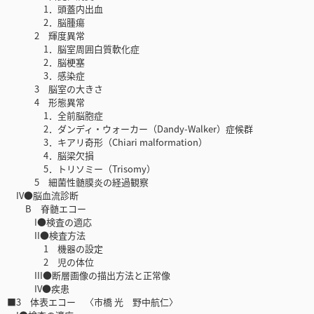
1．頭蓋内出血
2．脳腫瘍
2 輝度異常
1．脳室周囲白質軟化症
2．脳梗塞
3．感染症
3 脳室の大きさ
4 形態異常
1．全前脳胞症
2．ダンディ・ウォーカー（Dandy-Walker）症候群
3．キアリ奇形（Chiari malformation）
4．脳梁欠損
5．トリソミー（Trisomy）
5 細菌性髄膜炎の経過観察
IV●脳血流診断
B 脊髄エコー
I●検査の適応
II●検査方法
1 機器の設定
2 児の体位
III●断層画像の描出方法と正常像
IV●疾患
■3 体表エコー 〈市橋 光 野中航仁〉