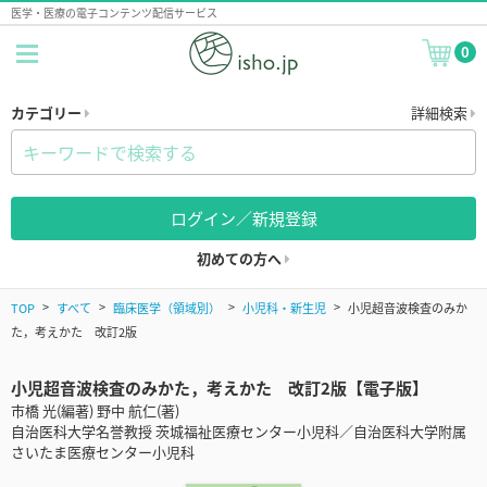
医学・医療の電子コンテンツ配信サービス
0
カテゴリー
詳細検索
ログイン／新規登録
初めての方へ
TOP
すべて
臨床医学（領域別）
小児科・新生児
小児超音波検査のみか
た，考えかた 改訂2版
小児超音波検査のみかた，考えかた 改訂2版【電子版】
市橋 光(編著) 野中 航仁(著)
自治医科大学名誉教授 茨城福祉医療センター小児科／自治医科大学附属
さいたま医療センター小児科