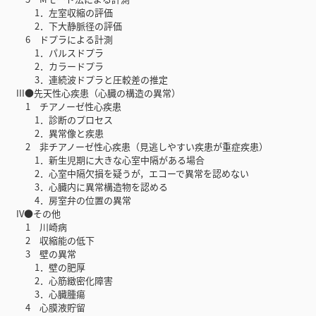
1．左室収縮の評価
2．下大静脈径の評価
6 ドプラによる計測
1．パルスドプラ
2．カラードプラ
3．連続波ドプラと圧較差の推定
III●先天性心疾患（心臓の構造の異常）
1 チアノーゼ性心疾患
1．診断のプロセス
2．異常像と疾患
2 非チアノーゼ性心疾患（見逃しやすい疾患が重症疾患）
1．新生児期に大きな心室中隔がある場合
2．心室中隔欠損を疑うが，エコーで異常を認めない
3．心臓内に異常構造物を認める
4．房室弁の位置の異常
IV●その他
1 川崎病
2 収縮能の低下
3 壁の異常
1．壁の肥厚
2．心筋緻密化障害
3．心臓腫瘍
4 心膜液貯留