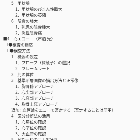
5 甲状腺
1．甲状腺のびまん性腫大
2．甲状腺の萎縮
6 陰囊の腫大
1．乳児の陰囊腫大
2．急性陰囊痛
■4 心エコー 〈市橋 光〉
I●検査の適応
II●検査方法
1 機器の設定
1．プローブ（探触子）の選択
2．フレームレート
2 児の体位
3 基準断層画像の描出方法と正常像
1．胸骨傍アプローチ
2．心尖部アプローチ
3．心窩部アプローチ
4．胸骨上窩アプローチ
追加 : 血管輪をエコーで否定する（否定することは簡単）
4 区分診断法の活用
1．心房位の確認
2．心室位の確認
3．大血管の確認
5 Mモード法による計測