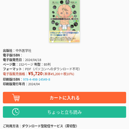
出版社
中外医学社
電子版ISBN
電子版発売日
2024/04/18
ページ数
152ページ
判型
B5判
フォーマット
PDF（パソコンへのダウンロード不可）
¥5,720
電子版販売価格：
(本体¥5,200＋税10％)
印刷版ISBN
978-4-498-14549-8
印刷版発行年月
2024/04
カートに入れる
ちょっと立ち読み
ご利用方法
ダウンロード型配信サービス（買切型）