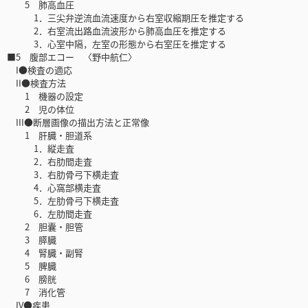
5 肺高血圧
1．三尖弁逆流血流速度から右室収縮期圧を推定する
2．右室流出路血流波形から肺高血圧を推定する
3．心室中隔，左室の形態から右室圧を推定する
■5 腹部エコー 〈野中航仁〉
I●検査の適応
II●検査方法
1 機器の設定
2 児の体位
III●断層画像の描出方法と正常像
1 肝臓・胆道系
1．縦走査
2．右肋間走査
3．右肋骨弓下横走査
4．心窩部横走査
5．左肋骨弓下横走査
6．左肋間走査
2 胆囊・胆管
3 膵臓
4 腎臓・副腎
5 脾臓
6 膀胱
7 消化管
IV●疾患