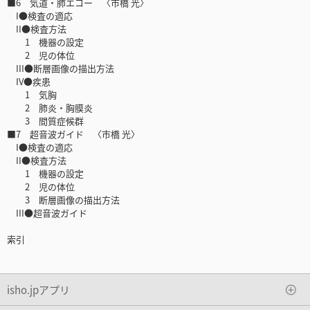
■6 気道・肺エコー 〈市橋 光〉
I●検査の適応
II●検査方法
1 機器の設定
2 児の体位
III●断層画像の描出方法
IV●疾患
1 気胸
2 肺炎・胸膜炎
3 間質症候群
■7 超音波ガイド 〈市橋 光〉
I●検査の適応
II●検査方法
1 機器の設定
2 児の体位
3 断層画像の描出方法
III●超音波ガイド
索引
isho.jpアプリ