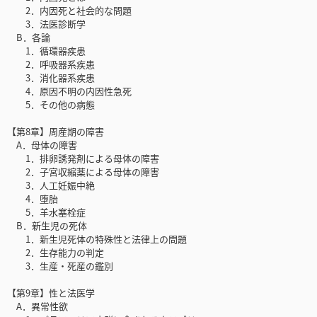
2．内因死と社会的な問題
3．法医診断学
B．各論
1．循環器疾患
2．呼吸器系疾患
3．消化器系疾患
4．原因不明の内因性急死
5．その他の病態
【第8章】周産期の障害
A．母体の障害
1．排卵誘発剤による母体の障害
2．子宮収縮薬による母体の障害
3．人工妊娠中絶
4．堕胎
5．羊水塞栓症
B．新生児の死体
1．新生児死体の特殊性と法律上の問題
2．生存能力の判定
3．生産・死産の鑑別
【第9章】性と法医学
A．異常性欲