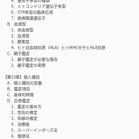
4．遺伝子多型の種類
5．ミトコンドリア遺伝子多型
6．STR多型の臨床応用
7．疾病関連遺伝子
B．血液型
1．赤血球型
2．血清型
3．酵素型
4．ヒト白血球抗原（HLA）ヒトMHC分子とHLA抗原
C．親子鑑定
1．親子鑑定が必要な場合
2．親子鑑定の実際
【第13章】個人識別
A．個人識別の定義
B．鑑定項目
C．身体的特徴
D．白骨鑑定
1．鑑定の進め方
2．性別の推定
3．年齢の推定
4．治療痕
5．スーパーインポーズ法
6．復顔法