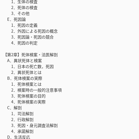
1．生体の検査
2．死体の検査
3．その他
E．死因論
1．死因の定義
2．外因による死因の概念
3．死因論・死因の競合
4．死因の判定
【第2章】死体検案・法医解剖
A．異状死体と検案
1．日本の死亡数，死因
2．異状死体とは
B．死体検案の実際
1．死体検案とは
2．検案時の一般的注意事項
3．死体検案の目的
4．死体検案の実際
C．解剖
1．司法解剖
2．行政解剖
3．死因・身元調査法解剖
4．承諾解剖
D．生活反応