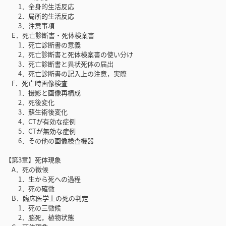
1．全身的生活反応
2．局所的生活反応
3．注意事項
E．死亡診断書・死体検案書
1．死亡診断書の意義
2．死亡診断書と死体検案書の使い分け
3．死亡診断書と異状死体の届出
4．死亡診断書の記入上の注意，実際
F．死亡時画像検査
1．撮影と画像再構成
2．死後変化
3．蘇生術後変化
4．CTが有効な症例
5．CTが無効な症例
6．その他の画像検査機器
【第3章】死体現象
A．死の徴候
1．生から死への過程
2．死の確徴
B．臨床医学上の死の判定
1．死の三徴候
2．脳死，植物状態