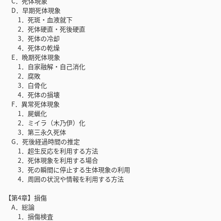
C．死体現象
D．早期死体現象
1．死斑・血液就下
2．死体硬直・死後硬直
3．死体の冷却
4．死体の乾燥
E．晩期死体現象
1．自家融解・自己消化
2．腐敗
3．白骨化
4．死体の損壊
F．異常死体現象
1．屍蝋化
2．ミイラ（木乃伊）化
3．第三永久死体
G．死後経過時間の推定
1．超生反応を利用する方法
2．死体現象を利用する場合
3．死の瞬間に停止する生体現象の利用
4．周囲の状況や情報を利用する方法
【第4章】損傷
A．総論
1．損傷検査