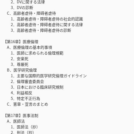
2．DVに関する法律
3．DVの診断
C．高齢者虐待・障碍者虐待
1．高齢者虐待・障碍者虐待の社会的認識
2．高齢者虐待・障碍者虐待に関する法律
3．高齢者虐待・障碍者虐待の診断
【第16章】医療倫理
A．医療倫理の基本的事項
1．医師に求められる倫理規範
2．安楽死
3．尊厳死
B．医学研究倫理
1．主要な国際的医学研究倫理ガイドライン
2．倫理審査委員会
3．日本における臨床研究規制
4．利益相反
5．特定不正行為
C．憲章・宣言のまとめ
【第17章】医事法制
A．医師法
1．医師法（抄）
2．刑法（抄）