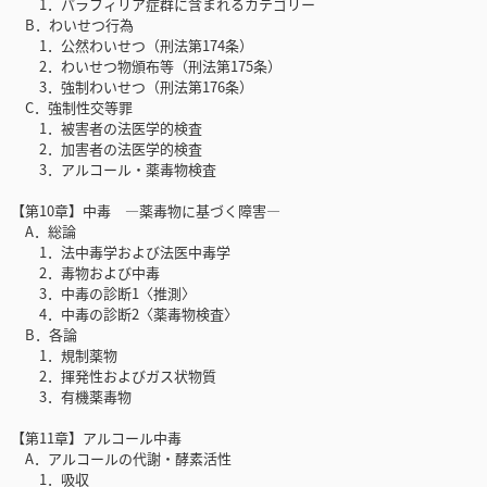
1．パラフィリア症群に含まれるカテゴリー
B．わいせつ行為
1．公然わいせつ（刑法第174条）
2．わいせつ物頒布等（刑法第175条）
3．強制わいせつ（刑法第176条）
C．強制性交等罪
1．被害者の法医学的検査
2．加害者の法医学的検査
3．アルコール・薬毒物検査
【第10章】中毒 ―薬毒物に基づく障害―
A．総論
1．法中毒学および法医中毒学
2．毒物および中毒
3．中毒の診断1〈推測〉
4．中毒の診断2〈薬毒物検査〉
B．各論
1．規制薬物
2．揮発性およびガス状物質
3．有機薬毒物
【第11章】アルコール中毒
A．アルコールの代謝・酵素活性
1．吸収