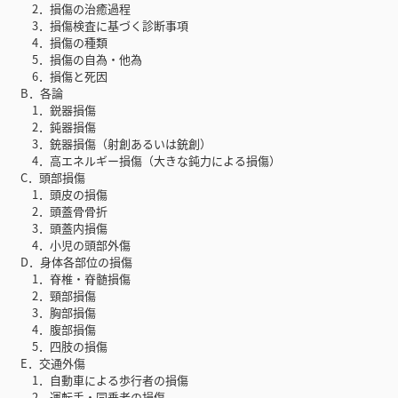
2．損傷の治癒過程
3．損傷検査に基づく診断事項
4．損傷の種類
5．損傷の自為・他為
6．損傷と死因
B．各論
1．鋭器損傷
2．鈍器損傷
3．銃器損傷（射創あるいは銃創）
4．高エネルギー損傷（大きな鈍力による損傷）
C．頭部損傷
1．頭皮の損傷
2．頭蓋骨骨折
3．頭蓋内損傷
4．小児の頭部外傷
D．身体各部位の損傷
1．脊椎・脊髄損傷
2．頸部損傷
3．胸部損傷
4．腹部損傷
5．四肢の損傷
E．交通外傷
1．自動車による歩行者の損傷
2．運転手・同乗者の損傷