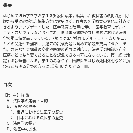
概要
はじめて法医学を学ぶ学生を対象に執筆，編集した教科書の改訂7版．初
版から受け継がれた編集方針は変更せず，昨今の医学教育の変化に対応で
きるようアップデートした．医学教育の改革に伴い，医学教育モデル・
コア・カリキュラムが改訂され，医師国家試験や共用試験における法医
学の重要性が高まっている．7版では医学教育モデル・コア・カリキュラ
ムとの関連性を強調し，過去の試験問題も含めて解説を充実させた．ま
た，急速な社会構造の変化や医療の進展に対応し，法医学の知識が在宅
医療などでも重要であることを認識できる内容になっている．第一線で活
躍する執筆者による，学生のみならず，臨床医をはじめ死因究明などに携
わるあらゆる分野の方々にご活用いただける一冊．
目次
【第1章】概 論
A．法医学の定義・目的
B．法医学の歴史
1．世界における法医学の歴史
2．日本における法医学の歴史
C．法医学の鑑定
D．法医学の対象