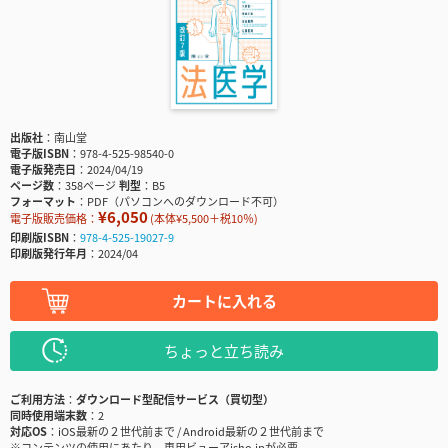
出版社
南山堂
電子版ISBN
978-4-525-98540-0
電子版発売日
2024/04/19
ページ数
358ページ
判型
B5
フォーマット
PDF（パソコンへのダウンロード不可）
¥6,050
電子版販売価格：
(本体¥5,500＋税10％)
印刷版ISBN
978-4-525-19027-9
印刷版発行年月
2024/04
カートに入れる
ちょっと立ち読み
ご利用方法
ダウンロード型配信サービス（買切型）
同時使用端末数
2
対応OS
iOS最新の２世代前まで / Android最新の２世代前まで
※コンテンツの使用にあたり、専用ビューアisho.jpが必要