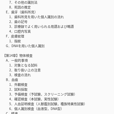
7．その他の識別法
8．死因の推定
E．歯牙（歯科所見）
1．歯科所見を用いた個人識別の流れ
2．歯の記号
3．診療録でよく用いられる用語および略語
4．口腔内写真
F．皮膚紋理
1．指紋
G．DNAを用いた個人識別
【第14章】物体検査
A．一般的事項
1．対象となる試料
2．取り扱い上の注意
3．検査の流れ
B．血痕
1．外観検査
2．試料採取
3．予備検査（予試験，スクリーニング試験）
4．確認検査（本試験，実性試験）
5．人血証明検査（人獣鑑別試験，種族特異性試験）
6．個人識別検査（血液型，DNA型）
C．精液