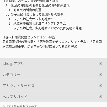
【第18章】わが国の死因究明制度と課題
A．死因究明制度の変遷と死因究明等関連法規
1．死因究明制度の変遷
B．少子高齢社会における死因究明の課題
1．少子高齢社会から多死社会へ
2．地域医療構想と地域包括ケアシステム
3．少子高齢社会，多死社会における死因究明の課題
【巻末】確認問題とワンポイント解説
医師国家試験の過去問や「医学教育モデルコアカリキュラム」「医師国
家試験出題基準」から本書の内容に合った問題＆解説
isho.jpアプリ
カテゴリー
アカウントサービス
ヘルプ＆ガイド
シリアル番号をお持ちの方