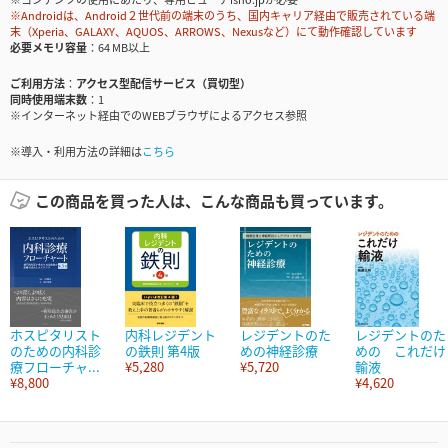
※Androidは、Android２世代前の端末のうち、国内キャリア経由で販売されている端
末（Xperia、GALAXY、AQUOS、ARROWS、Nexusなど）にて動作確認しています
必要メモリ容量
64 MB以上
ご利用方法
アクセス型配信サービス（買切型）
同時使用端末数
1
※インターネット経由でのWEBブラウザによるアクセス参照
※導入・利用方法の詳細は
こちら
この商品を買った人は、こんな商品も買っています。
ホスピタリスト
内科レジデント
レジデントのた
レジデントのた
のための内科診
の鉄則 第4版
めの神経診療
めの これだけ
療フローチャ...
¥5,280
¥5,720
輸液
¥8,800
¥4,620