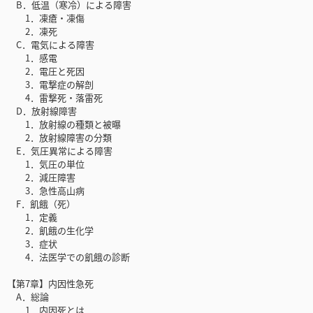
B．低温（寒冷）による障害
1．凍瘡・凍傷
2．凍死
C．電気による障害
1．感電
2．電圧と死因
3．電撃症の解剖
4．雷撃死・落雷死
D．放射線障害
1．放射線の種類と被曝
2．放射線障害の分類
E．気圧異常による障害
1．気圧の単位
2．減圧障害
3．急性高山病
F．飢餓（死）
1．定義
2．飢餓の生化学
3．症状
4．法医学での飢餓の診断
【第7章】内因性急死
A．総論
1．内因死とは