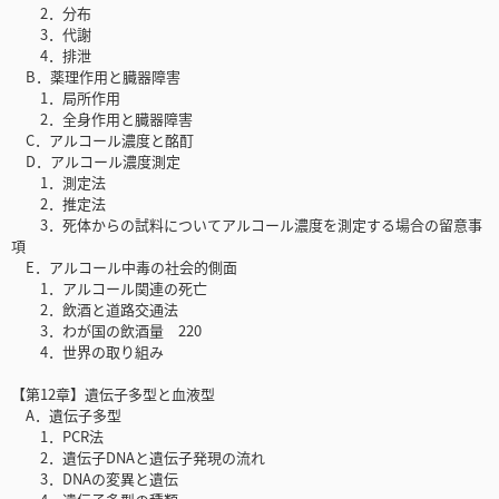
2．分布
3．代謝
4．排泄
B．薬理作用と臓器障害
1．局所作用
2．全身作用と臓器障害
C．アルコール濃度と酩酊
D．アルコール濃度測定
1．測定法
2．推定法
3．死体からの試料についてアルコール濃度を測定する場合の留意事
項
E．アルコール中毒の社会的側面
1．アルコール関連の死亡
2．飲酒と道路交通法
3．わが国の飲酒量 220
4．世界の取り組み
【第12章】遺伝子多型と血液型
A．遺伝子多型
1．PCR法
2．遺伝子DNAと遺伝子発現の流れ
3．DNAの変異と遺伝