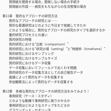
質問紙を開発する場合，開発しない場合の手続き
質問紙の作成――病気をもちながらの生活管理の場合
第11章 質的なアプローチの研究方法
質的なアプローチの研究とは……
質的な看護研究はどのように今日まで発展してきたか
どのような場合に，質的なアプローチの研究のタイプを選択するか
量的研究プロセスとの違い
質的研究の特徴
質的研究における“比較（comparison）”
質的研究における“研究の場（setting）”と“時間枠（timeframe）”
質的研究におけるサンプリング
質的研究におけるサンプルサイズ
質的研究におけるデータ収集
データ収集においてフィールドで出くわす問題
質的研究のデータ収集方法としての自己報告データ
面接によって質的なデータを収集する
参加観察法によって質的なデータを収集する
第12章 多様な質的なアプローチの研究方法をみてみよう！
事例研究（ケース・スタディ）
どのような動機で事例研究に取りかかるか
事例研究はどのようなステップをたどるか
グラウンデッド・セオリー法