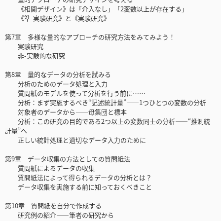
《相関デザイン》は「介入なし」「2変数以上が存在する」
《準-実験研究》と《実験研究》
第7章 多様な量的なアプローチの研究方法をみてみよう！
実験研究
非-実験的な研究
第8章 量的なデータの分析を試みる
分析のためのデータ処理と入力
質問紙のモデルを使って分析を行う前に……
分析：まず実施するべき“記述統計量”――1つひとつの変数の分析
対象者のデータから――母集団と標本
分析：この研究の目的である2つ以上の変数同士の分析――“推測統
計量”へ
正しい統計処理と適切なデータ入力のために
第9章 データ収集の方法としての質問紙法
質問紙によるデータの収集
質問紙法によって得られるデータの分析とは？
データ収集を実施する前に知っておくべきこと
第10章 質問紙を自分で作成する
研究例の紹介――筆者の研究から