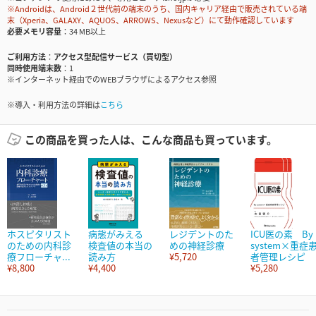
※Androidは、Android２世代前の端末のうち、国内キャリア経由で販売されている端
末（Xperia、GALAXY、AQUOS、ARROWS、Nexusなど）にて動作確認しています
必要メモリ容量
34 MB以上
ご利用方法
アクセス型配信サービス（買切型）
同時使用端末数
1
※インターネット経由でのWEBブラウザによるアクセス参照
※導入・利用方法の詳細は
こちら
この商品を買った人は、こんな商品も買っています。
ホスピタリスト
病態がみえる
レジデントのた
ICU医の素 By
のための内科診
検査値の本当の
めの神経診療
system×重症
療フローチャ...
読み方
¥5,720
者管理レシピ
¥8,800
¥4,400
¥5,280