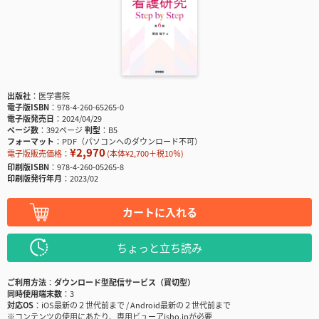
出版社
医学書院
電子版ISBN
978-4-260-65265-0
電子版発売日
2024/04/29
ページ数
392ページ
判型
B5
フォーマット
PDF（パソコンへのダウンロード不可）
¥2,970
電子版販売価格：
(本体¥2,700＋税10％)
印刷版ISBN
978-4-260-05265-8
印刷版発行年月
2023/02
カートに入れる
ちょっと立ち読み
ご利用方法
ダウンロード型配信サービス（買切型）
同時使用端末数
3
対応OS
iOS最新の２世代前まで / Android最新の２世代前まで
※コンテンツの使用にあたり、専用ビューアisho.jpが必要