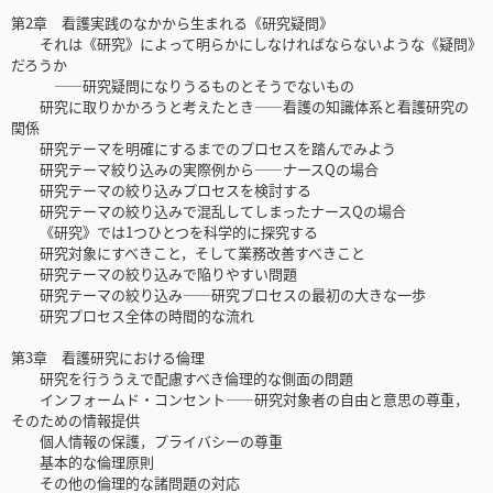
第2章 看護実践のなかから生まれる《研究疑問》
それは《研究》によって明らかにしなければならないような《疑問》
だろうか
――研究疑問になりうるものとそうでないもの
研究に取りかかろうと考えたとき――看護の知識体系と看護研究の
関係
研究テーマを明確にするまでのプロセスを踏んでみよう
研究テーマ絞り込みの実際例から――ナースQの場合
研究テーマの絞り込みプロセスを検討する
研究テーマの絞り込みで混乱してしまったナースQの場合
《研究》では1つひとつを科学的に探究する
研究対象にすべきこと，そして業務改善すべきこと
研究テーマの絞り込みで陥りやすい問題
研究テーマの絞り込み――研究プロセスの最初の大きな一歩
研究プロセス全体の時間的な流れ
第3章 看護研究における倫理
研究を行ううえで配慮すべき倫理的な側面の問題
インフォームド・コンセント――研究対象者の自由と意思の尊重，
そのための情報提供
個人情報の保護，プライバシーの尊重
基本的な倫理原則
その他の倫理的な諸問題の対応