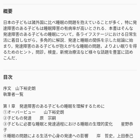
概要
日本の子どもは諸外国に比べ睡眠の問題を抱えていることが多く，特に発
達障害のある子どもは睡眠障害の有病率が高いとされる．本書はそんな
発達障害のある子どもの睡眠について，各ライフステージにおける日常生
活に着目しながら，多角的に解説．発達と睡眠の関係を示した総論に始
まり，発達障害のある子どもが抱えがちな睡眠の問題，よりよい眠りを得
るためのヒント，問診，検査，新規治療法など様々な話題を豊富に詰め
こんだ．
目次
序文 山下裕史朗
執筆者一覧
第Ⅰ章 発達障害のある子どもの睡眠を理解するために
①オーバービュー 山下裕史朗
②子どもの発達 原 宗嗣
③子どもに必要な睡眠と発達過程における睡眠の生理的変化 星野恭
子
④睡眠の問題による生活や心身の発達への影響 岸 哲史，上田泰己