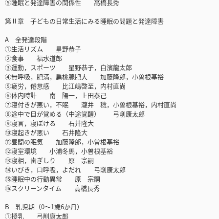
⑤睡眠と発達障害の関係性 高橋長秀
第Ⅱ章 子どもの日常生活にみる睡眠の問題と発達障害
A 全発達段階
①生活リズム 星野恭子
②食事 福水道郎
③運動，スポーツ 星野恭子，白濱龍太郎
④無呼吸，肥満，扁桃腺肥大 加藤隆郎，小曽根基裕
⑤疲労，倦怠感 比江嶋啓至，内村直尚
⑥体内時計 南 陽一，上田泰己
⑦寝付きが悪い，不眠 瀧井 稔，小曽根基裕，内村直尚
⑧途中で目が覚める（中途覚醒） 弓削康太郎
⑨寝言，寝ぼける 石井隆大
⑩寝起きが悪い 石井隆大
⑪昼間の眠気 加藤隆郎，小曽根基裕
⑫寝室環境 小浦冬馬，小曽根基裕
⑬寝相，歯ぎしり 原 宗嗣
⑭いびき，口呼吸，よだれ 弓削康太郎
⑮睡眠中の行動異常 原 宗嗣
⑯スクリーンタイム 高橋長秀
B 乳児期（0～1歳6か月）
①授乳 弓削康太郎