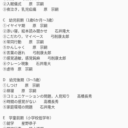
②入眠儀式 原 宗嗣
③夜泣き，乳児疝痛 原 宗嗣
C 幼児前期（1歳6か月～3歳）
①イヤイヤ期 原 宗嗣
②添い寝，絵本読み聞かせ 石井隆大
③こだわり，マイペース 弓削康太郎
④常同行動 原 宗嗣
⑤かんしゃく 原 宗嗣
⑥言葉の遅れ 弓削康太郎
⑦感覚過敏，感覚鈍麻 弓削康太郎
⑧クレーン現象 石井隆大
⑨虐待 原 宗嗣
D 幼児後期（3～5歳）
①しつけ 原 宗嗣
②昼寝 原 宗嗣
③コミュニケーションの問題，人見知り 高橋長秀
④時間の感覚がない 高橋長秀
⑤家庭環境の問題 石井隆大
E 学童前期（小学校低学年）
①就学 星野恭子