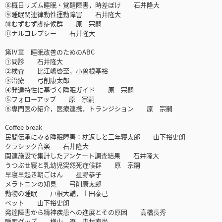
⑧概日リズム睡眠・覚醒障害，時差ぼけ 石井隆大
⑨睡眠関連律動性運動障害 石井隆大
⑩むずむず脚症候群 原 宗嗣
⑪ナルコレプシー 石井隆大
第Ⅳ章 睡眠改善のためのABC
①問診 石井隆大
②検査 比江嶋啓至，小曽根基裕
③治療 弓削康太郎
④発達特性に基づく睡眠ガイド 原 宗嗣
⑤フォローアップ 原 宗嗣
⑥専門医の紹介，医療連携，トランジション 原 宗嗣
Coffee break
民間伝承にみる睡眠障害：枕返しと三年寝太郎 山下裕史朗
クラシック音楽 石井隆大
関連施設で集計したアンケート調査結果 石井隆大
うつぶせ寝と乳幼児突然死症候群 原 宗嗣
早寝早起き朝ごはん 星野恭子
メラトニンの知見 弓削康太郎
動物の睡眠 戸根大輔，上田泰己
ペット 山下裕史朗
発達障害から精神疾患への進展とその原因 高橋長秀
睡眠グッズ 横山 遼，内村直尚