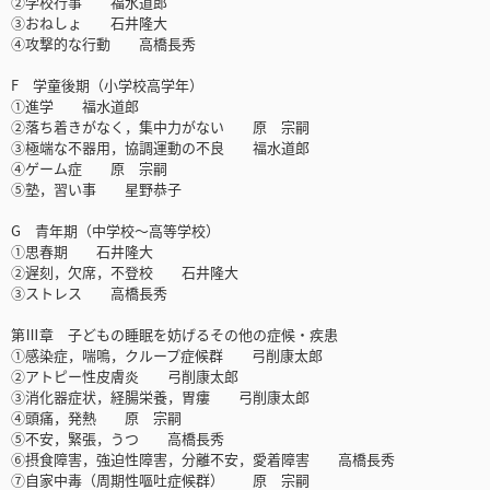
②学校行事 福水道郎
③おねしょ 石井隆大
④攻撃的な行動 高橋長秀
F 学童後期（小学校高学年）
①進学 福水道郎
②落ち着きがなく，集中力がない 原 宗嗣
③極端な不器用，協調運動の不良 福水道郎
④ゲーム症 原 宗嗣
⑤塾，習い事 星野恭子
G 青年期（中学校～高等学校）
①思春期 石井隆大
②遅刻，欠席，不登校 石井隆大
③ストレス 高橋長秀
第Ⅲ章 子どもの睡眠を妨げるその他の症候・疾患
①感染症，喘鳴，クループ症候群 弓削康太郎
②アトピー性皮膚炎 弓削康太郎
③消化器症状，経腸栄養，胃瘻 弓削康太郎
④頭痛，発熱 原 宗嗣
⑤不安，緊張，うつ 高橋長秀
⑥摂食障害，強迫性障害，分離不安，愛着障害 高橋長秀
⑦自家中毒（周期性嘔吐症候群） 原 宗嗣