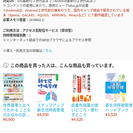
対応OS
iOS最新の２世代前まで / Android最新の２世代前まで
※コンテンツの使用にあたり、専用ビューアisho.jpが必要
※Androidは、Android２世代前の端末のうち、国内キャリア経由で販売されている端
末（Xperia、GALAXY、AQUOS、ARROWS、Nexusなど）にて動作確認しています
必要メモリ容量
28 MB以上
ご利用方法
アクセス型配信サービス（買切型）
同時使用端末数
1
※インターネット経由でのWEBブラウザによるアクセス参照
※導入・利用方法の詳細は
こちら
この商品を買った人は、こんな商品も買っています。
世界基準と比べ
ステップアップ
皮膚外用薬の使
新生児呼吸管理
てわかる こども
新生児呼吸管理
いどころ・使わ
ハンドブック
のおなかの診...
¥4,950
ずどころ
¥3,520
¥6,600
¥4,620