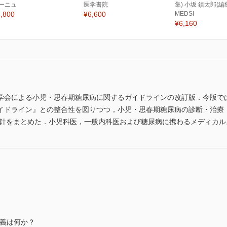
ーニュ
医学書院
集) 小坂 鎮太郎(編
,800
¥6,600
MEDSI
¥6,160
学会による小児・思春期糖尿病に関するガイドラインの改訂版．今版では
イドライン』との整合性を図りつつ，小児・思春期糖尿病の診断・治療
指針をまとめた．小児科医，一般内科医および糖尿病に携わるメディカル
義は何か？