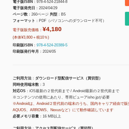
電子版ISBN
978-4-524-21844-8
電子版発売日
2024/04/29
ページ数
260ページ
判型
B5
フォーマット
PDF（パソコンへのダウンロード不可）
¥4,180
電子版販売価格：
(本体¥3,800＋税10％)
印刷版ISBN
978-4-524-20389-5
印刷版発行年月
2024/05
ご利用方法
ダウンロード型配信サービス（買切型）
同時使用端末数
3
対応OS
iOS最新の２世代前まで / Android最新の２世代前まで
※コンテンツの使用にあたり、専用ビューアisho.jpが必要
※Androidは、Android２世代前の端末のうち、国内キャリア経由で販
AQUOS、ARROWS、Nexusなど）にて動作確認しています
必要メモリ容量
16 MB以上
ご利用方法
アクセス型配信サービス（買切型）