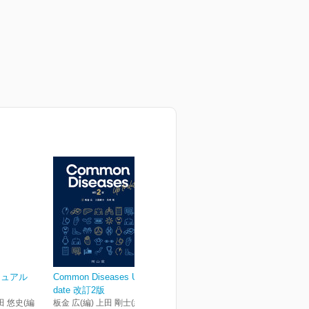
ニュアル
Common Diseases Up to
date 改訂2版
田 悠史(編
板金 広(編) 上田 剛士(編) 矢吹