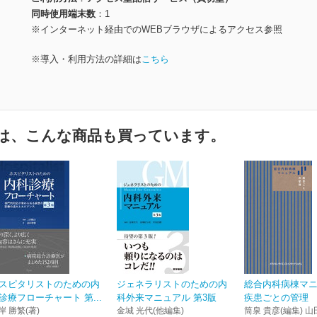
同時使用端末数
1
※インターネット経由でのWEBブラウザによるアクセス参照
※導入・利用方法の詳細は
こちら
は、こんな商品も買っています。
スピタリストのための内
ジェネラリストのための内
総合内科病棟マ
診療フローチャート 第...
科外来マニュアル 第3版
疾患ごとの管理
岸 勝繁(著)
金城 光代(他編集)
筒泉 貴彦(編集) 山