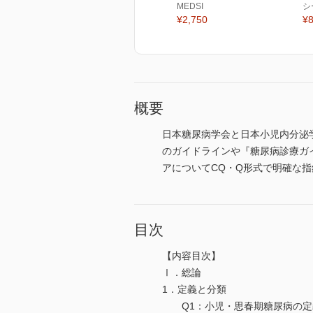
MEDSI
シ
¥2,750
¥8
概要
日本糖尿病学会と日本小児内分泌
のガイドラインや『糖尿病診療ガ
アについてCQ・Q形式で明確な
目次
【内容目次】
Ⅰ．総論
1．定義と分類
Q1：小児・思春期糖尿病の定