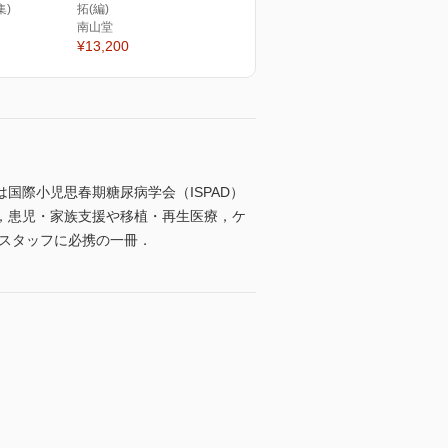
集)
拓(編)
南山堂
¥13,200
国際小児思春期糖尿病学会（ISPAD）
，患児・家族支援や移植・再生医療，ケ
スタッフに必携の一冊．