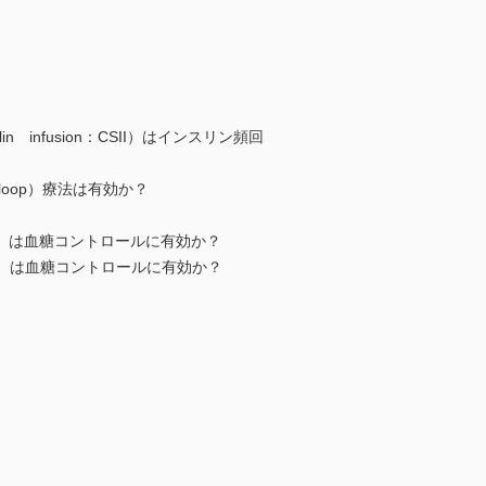
n infusion：CSII）はインスリン頻回
 loop）療法は有効か？
SMBG）は血糖コントロールに有効か？
CGM）は血糖コントロールに有効か？