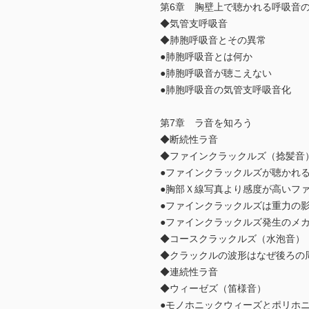
第6章 胸壁上で聴かれる呼吸音
◆気管支呼吸音
◆肺胞呼吸音とその異常
●肺胞呼吸音とは何か
●肺胞呼吸音が聴こえない
●肺胞呼吸音の気管支呼吸音化
第7章 ラ音を知ろう
◆断続性ラ音
◆ファインクラックルズ（捻髪音
●ファインクラックルズが聴かれ
●胸部Ｘ線写真より感度が高いフ
●ファインクラックルズは重力の
●ファインクラックルズ発生のメ
◆コースクラックルズ（水泡音）
◆クラックルの波形はなぜ後ろの
◆連続性ラ音
◆ウィーゼズ（笛様音）
●モノホニックウィーズとポリホ