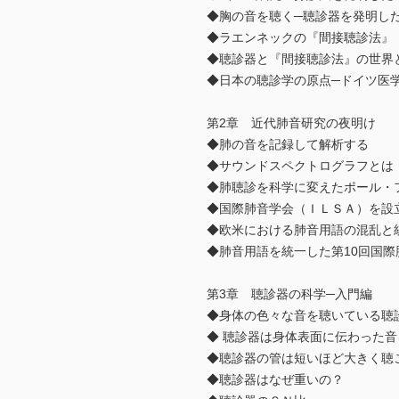
◆胸の音を聴く─聴診器を発明し
◆ラエンネックの『間接聴診法』
◆聴診器と『間接聴診法』の世界
◆日本の聴診学の原点─ドイツ医
第2章 近代肺音研究の夜明け
◆肺の音を記録して解析する
◆サウンドスペクトログラフとは
◆肺聴診を科学に変えたポール・
◆国際肺音学会（ＩＬＳＡ）を設
◆欧米における肺音用語の混乱と
◆肺音用語を統一した第10回国
第3章 聴診器の科学─入門編
◆身体の色々な音を聴いている聴
◆ 聴診器は身体表面に伝わった
◆聴診器の管は短いほど大きく聴
◆聴診器はなぜ重いの？