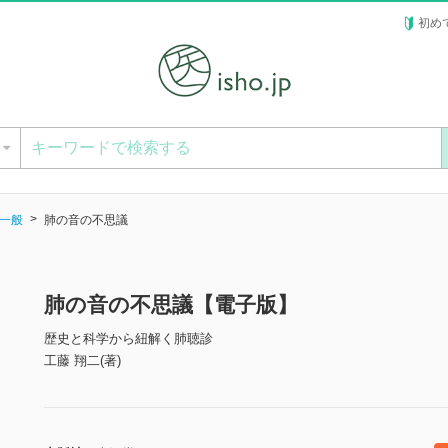
初め
ー
一般
肺の音の不思議
肺の音の不思議【電子版】
歴史と科学から紐解く肺聴診
工藤 翔二(著)