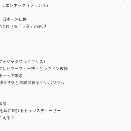
たラエンネック（フランス）
と日本への伝搬
学における「ラ音」の表現
フォジャクス（イギリス）
立したマーフィー博士とラウドン教授
統一への動き
際肺音学会と国際肺聴診シンポジウム
診器
音を耳に届けるトランスデューサー
こえる？