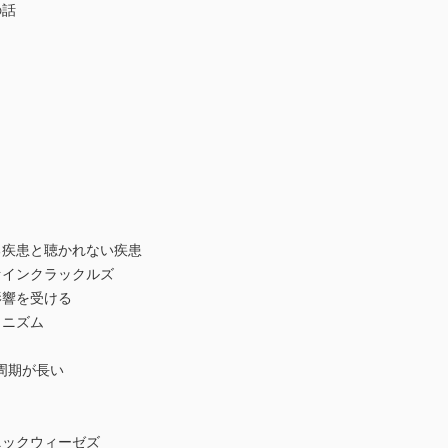
の話
）
る疾患と聴かれない疾患
ァインクラックルズ
影響を受ける
カニズム
周期が長い
ニックウィーゼズ