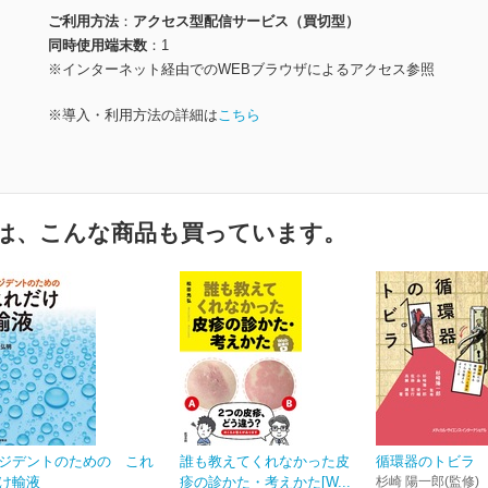
ご利用方法
アクセス型配信サービス（買切型）
同時使用端末数
1
※インターネット経由でのWEBブラウザによるアクセス参照
※導入・利用方法の詳細は
こちら
は、こんな商品も買っています。
ジデントのための これ
誰も教えてくれなかった皮
循環器のトビラ
け輸液
疹の診かた・考えかた[W...
杉崎 陽一郎(監修)