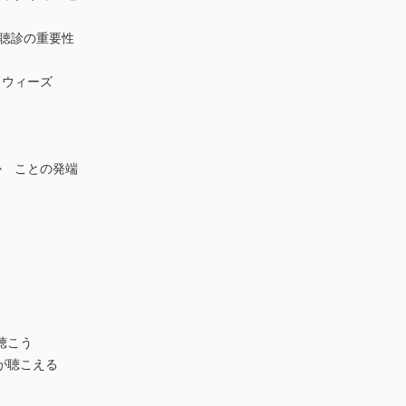
部聴診の重要性
クウィーズ
か ことの発端
聴こう
が聴こえる