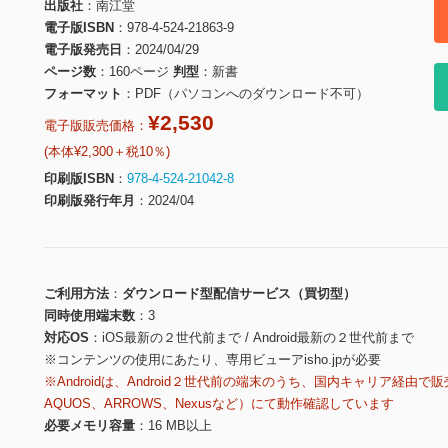
出版社
南江堂
電子版ISBN
978-4-524-21863-9
電子版発売日
2024/04/29
ページ数
160ページ
判型
新書
フォーマット
PDF（パソコンへのダウンロード不可）
¥2,530
電子版販売価格：
(本体¥2,300＋税10％)
印刷版ISBN
978-4-524-21042-8
印刷版発行年月
2024/04
ご利用方法
ダウンロード型配信サービス（買切型）
同時使用端末数
3
対応OS
iOS最新の２世代前まで / Android最新の２世代前まで
※コンテンツの使用にあたり、専用ビューアisho.jpが必要
※Androidは、Android２世代前の端末のうち、国内キャリア経由で販
AQUOS、ARROWS、Nexusなど）にて動作確認しています
必要メモリ容量
16 MB以上