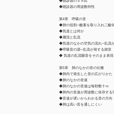
◆聴診器のＳＮ比
◆聴診器の周波数特性
第4章 呼吸の音
◆肺の役割─酸素を取り入れ二酸
◆気道とは何か
◆層流と乱流
◆気道のなかの空気の流れ─乱流
◆呼吸音の源─乱流が発する雑音
◆ 気道の乱流騒音をそのまま表
第5章 肺のなかの音の伝搬
◆肺内で発生した音の広がりかた
◆肺のなかの音速
◆肺のなかの音速は毎秒数十ｍ
◆肺内の音速が周波数に依存する
◆音速が遅いからわかる音の方向
◆肺は高い音を通しにくい