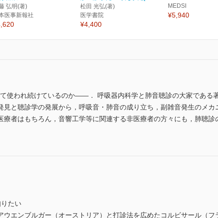
MEDSI
藤 弘明(著)
松田 光弘(著)
¥5,940
本医事新報社
医学書院
,620
¥4,400
超えて使われ続けているのか――． 呼吸器内科学と肺音聴診の大家であ
発見と聴診学の発展から，呼吸音・肺音の成り立ち，副雑音発生のメカ
医療者はもちろん，音響工学等に関連する非医療者の方々にも，肺聴診
知りたい
たアウエンブルガー（オーストリア）と打診法を広めたコルビサール（フ