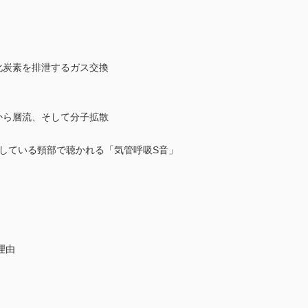
化炭素を排泄するガス交換
から層流、そして分子拡散
現している頸部で聴かれる「気管呼吸S音」
理由