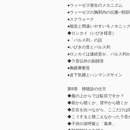
●ウィーゼズ発生のメカニズム
●ウィーゼズの胸郭内の伝搬─頸
●スクウォーク
●喘息と間違いやすいモノホニッ
◆ロンカイ（いびき様音）
●「パルス列」の話
●いびきの音とパルス列
●ロンカイは連続音か、パルス列
◆ラ音以外の副雑音
●胸膜摩擦音
●皮下気腫とハンマンズサイン
第8章 肺聴診の仕方
◆服の上からでは駄目ですか？
◆前から聴くか、背中から聴くか
◆左右を比べながら、ここだけは
◆こうすると聴こえなかったラ音
◆子供の深呼吸と「風車」