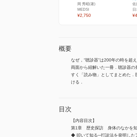
岡 秀昭(著)
佐
MEDSI
日
¥2,750
¥4
概要
なぜ，“聴診器”は200年の時を
両面から紐解いた一冊．聴診器の
すく「読み物」としてまとめた．
ける．
目次
【内容目次】
第1章 歴史探訪 身体のなかを
◆ 叩いて知る─打診法を発明し