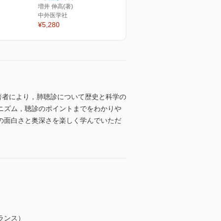
増井 伸高(著)
中外医学社
¥5,280
る著者により，肺聴診について歴史と科学の
ニズム，聴診のポイントまでをわかりや
の面白さと奥深さを楽しく学んでいただ
ランス）