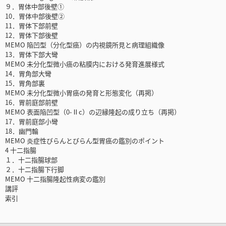
９．胃体中部後壁①
10．胃体中部後壁②
11．胃体下部前壁
12．胃体下部後壁
MEMO 陥凹型（分化型癌）の内視鏡所見と病理組織像
13．胃体下部大彎
MEMO 未分化型微小癌の粘膜内における発育進展様式
14．胃角部大彎
15．胃角部裏
MEMO 未分化型微小胃癌の発育と形態変化（再掲）
16．胃前庭部前壁
MEMO 表面陥凹型（0-Ⅱc）の辺縁隆起の成り立ち（再掲）
17．胃前庭部小彎
18．幽門輪
MEMO 炎症性びらんとびらん型胃癌の鑑別のポイント
4 十二指腸
１．十二指腸球部
２．十二指腸下行脚
MEMO 十二指腸隆起性病変の鑑別
講評
索引