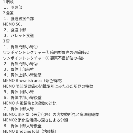
1 咽頭
１．咽頭部
2 食道
１．食道胃接合部
MEMO SCJ
２．食道中部
３．バレット食道
3 胃
１．胃噴門部小彎①
ワンポイントレクチャー① 陥凹型胃癌の辺縁隆起
ワンポイントレクチャー② 観察不良部位の検討
２．胃噴門部小彎②
３．胃体上部前壁
４．胃体上部小彎後壁
MEMO Brownish area（茶色領域）
MEMO 陥凹型胃癌の組織型別にみたひだ所見の特徴
５．胃体中部小彎
６．胃体中部小彎後壁
MEMO 内視鏡像とX線像の対比
７．胃体中部大彎
MEMO1 陥凹型（未分化癌）の内視鏡所見と病理組織像
MEMO2 消化性潰瘍の深さによる分類
８．胃体中部大彎後壁
MEMO Bridging fold（粘膜橋）