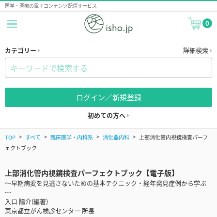
医学・医療の電子コンテンツ配信サービス
0
カテゴリー
詳細検索
ログイン／新規登録
初めての方へ
TOP
すべて
臨床医学・内科系
消化器内科
上部消化管内視鏡検査パーフ
ェクトブック
上部消化管内視鏡検査パーフェクトブック【電子版】
～早期病変を見逃さないための基本テクニック・経年発見症例から学ぶ
～
入口 陽介(編著)
東京都立がん検診センター 所長