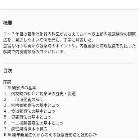
概要
１～３年目の若手消化器内科医がおさえておくべき上部内視鏡検査の観察
法を，見逃しやすい症例を元に，丁寧に解説した．
豊富な術中写真から観察時のポイントや，内視鏡像と病理組織を対比した
解説で内視鏡診断のコツがわかる．
目次
序説
Ⅰ章 観察法の基本
１．内視鏡の紹介と観察法の歴史・変遷
２．上部消化管の解剖
３．咽喉頭観察法の基本とコツ
４．食道観察法の基本とコツ
５．胃観察法の基本とコツ
６．十二指腸観察法の基本とコツ
７．病理組織標本の見方
Ⅱ章 経年発見症例から考える観察撮影法と読影診断