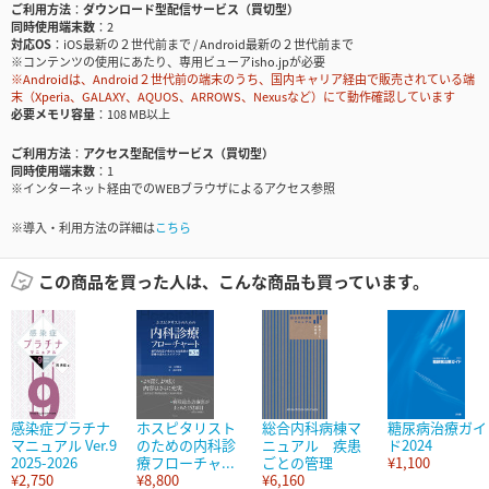
ご利用方法
ダウンロード型配信サービス（買切型）
同時使用端末数
2
対応OS
iOS最新の２世代前まで / Android最新の２世代前まで
※コンテンツの使用にあたり、専用ビューアisho.jpが必要
※Androidは、Android２世代前の端末のうち、国内キャリア経由で販売されている端
末（Xperia、GALAXY、AQUOS、ARROWS、Nexusなど）にて動作確認しています
必要メモリ容量
108 MB以上
ご利用方法
アクセス型配信サービス（買切型）
同時使用端末数
1
※インターネット経由でのWEBブラウザによるアクセス参照
※導入・利用方法の詳細は
こちら
この商品を買った人は、こんな商品も買っています。
感染症プラチナ
ホスピタリスト
総合内科病棟マ
糖尿病治療ガイ
マニュアル Ver.9
のための内科診
ニュアル 疾患
ド2024
2025-2026
療フローチャ...
ごとの管理
¥1,100
¥2,750
¥8,800
¥6,160