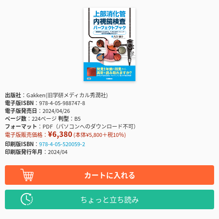
出版社
Gakken(旧学研メディカル秀潤社)
電子版ISBN
978-4-05-988747-8
電子版発売日
2024/04/26
ページ数
224ページ
判型
B5
フォーマット
PDF（パソコンへのダウンロード不可）
¥6,380
電子版販売価格：
(本体¥5,800＋税10％)
印刷版ISBN
978-4-05-520059-2
印刷版発行年月
2024/04
カートに入れる
ちょっと立ち読み