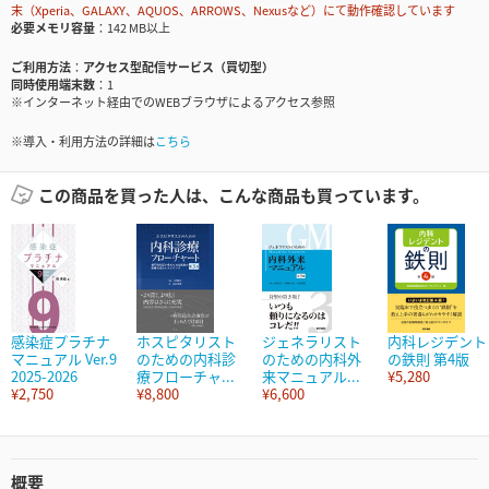
末（Xperia、GALAXY、AQUOS、ARROWS、Nexusなど）にて動作確認しています
必要メモリ容量
142 MB以上
ご利用方法
アクセス型配信サービス（買切型）
同時使用端末数
1
※インターネット経由でのWEBブラウザによるアクセス参照
※導入・利用方法の詳細は
こちら
この商品を買った人は、こんな商品も買っています。
感染症プラチナ
ホスピタリスト
ジェネラリスト
内科レジデント
マニュアル Ver.9
のための内科診
のための内科外
の鉄則 第4版
2025-2026
療フローチャ...
来マニュアル...
¥5,280
¥2,750
¥8,800
¥6,600
概要