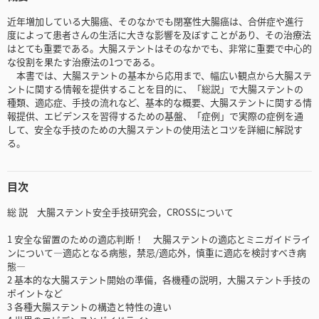
近年増加している大腸癌、そのなかでも閉塞性大腸癌は、合併症や進行
度によって患者さんの生活に大きな影響を及ぼすことがあり、その治療法
はとても重要である。大腸ステントはそのなかでも、非常に重要で中心的
な役割を果たす治療法の1つである。
本書では、大腸ステントの基本から応用まで、幅広い観点から大腸ステ
ントに関する情報を提供することを目的に、「総説」で大腸ステントの
種類、適応症、手技の流れなど、基本的な概要、大腸ステントに関する情
報提供、エビデンスを習得するための基盤、「症例」で実際の症例を通
して、安全な手技のための大腸ステントの使用法とコツを詳細に解説す
る。
目次
総 説 大腸ステント安全手技研究会，CROSSについて
1 安全な留置のための適応判断！ 大腸ステントの適応とミニガイドライ
ンについて―適応となる病態，禁忌/適応外，慎重に適応を検討すべき病
態―
2 基本的な大腸ステント開始の準備，各機種の説明，大腸ステント手技の
ポイントなど
3 各種大腸ステントの構造と特性の違い