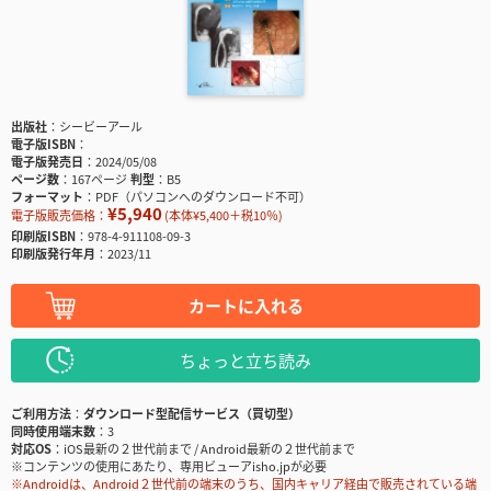
出版社
シービーアール
電子版ISBN
電子版発売日
2024/05/08
ページ数
167ページ
判型
B5
フォーマット
PDF（パソコンへのダウンロード不可）
¥5,940
電子版販売価格：
(本体¥5,400＋税10％)
印刷版ISBN
978-4-911108-09-3
印刷版発行年月
2023/11
カートに入れる
ちょっと立ち読み
ご利用方法
ダウンロード型配信サービス（買切型）
同時使用端末数
3
対応OS
iOS最新の２世代前まで / Android最新の２世代前まで
※コンテンツの使用にあたり、専用ビューアisho.jpが必要
※Androidは、Android２世代前の端末のうち、国内キャリア経由で販売されている端