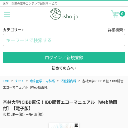
医学・医療の電子コンテンツ配信サービス
0
カテゴリー
詳細検索
ログイン／新規登録
初めての方へ
TOP
すべて
臨床医学・内科系
消化器内科
杏林大学ICIBD直伝！IBD腸管
エコーマニュアル［Web動画付］
杏林大学ICIBD直伝！IBD腸管エコーマニュアル［Web動画
付］【電子版】
久松 理一(編) 三好 潤(編)