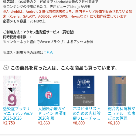
対応OS
iOS最新の２世代前まで / Android最新の２世代前まで
※コンテンツの使用にあたり、専用ビューアisho.jpが必要
※Androidは、Android２世代前の端末のうち、国内キャリア経由で販売されている端
末（Xperia、GALAXY、AQUOS、ARROWS、Nexusなど）にて動作確認しています
必要メモリ容量
76 MB以上
ご利用方法
アクセス型配信サービス（買切型）
同時使用端末数
1
※インターネット経由でのWEBブラウザによるアクセス参照
※導入・利用方法の詳細は
こちら
この商品を買った人は、こんな商品も買っています。
感染症プラチナ
大腸癌治療ガイ
ホスピタリスト
総合内科病棟マ
マニュアル Ver.9
ドライン 医師用
のための内科診
ニュアル 疾患
2025-2026
2026年版
療フローチャ...
ごとの管理
¥2,750
¥2,860
¥8,800
¥6,160