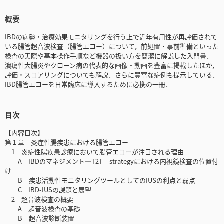
概要
IBDの病勢・治療効果モニタリングを行う上で近年有用性が再評価されて
いる腸管超音波検査（腸管エコー）について，前処置・事前準備といった
検査の実際や基本操作手順など機器の扱い方を簡潔に解説した入門書．
潰瘍性大腸炎やクローン病の代表的な画像・動画を豊富に掲載したほか，
評価・スコアリングについても解説．さらに豊富な症例も提示している．
IBD腸管エコーを日常臨床に導入するために必携の一冊．
目次
【内容目次】
第１章 炎症性腸疾患における腸管エコー
1 炎症性腸疾患診療において腸管エコーが注目される理由
A IBDのマネジメント─T2T strategyにおける内視鏡検査の位置付
け
B 疾患活動性モニタリングツールとしてのIUSの利点と弱点
C IBD-IUSの課題と展望
2 超音波検査の概要
A 超音波検査の基礎
B 超音波診断装置