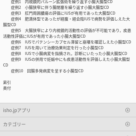
症例1 内視鏡的バルーン拡張術を繰り返す小腸大腸型CD
症例2 小腸狭窄に伴う腸閉塞を繰り返す小腸大腸型CD
症例3 肛門周囲膿瘍の評価にIUSが有用であった大腸型CD
症例4 肥満体型であったが経腹・経会陰IUSで病勢を評価しえた大
腸型CD
症例5 大腸狭窄により内視鏡的活動性の評価が不可能であり，疾患
活動性評価にIUSが有用であった小腸大腸型CD
症例6 IUSでパテンシーカプセル滞留と崩壊を確認しえた小腸型CD
症例7 IUSを用いて治療効果判定を行った小腸型CD
症例8 IUSで小腸病変を指摘され，診断にいたった小腸大腸型CD
症例9 IUSの併用で妊娠中にも疾患活動性を評価しえた小腸大腸型
CD
症例10 回腸多発病変を呈する小腸型CD
索引
奥付
isho.jpアプリ
カテゴリー