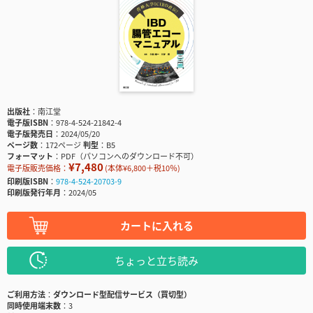
出版社
南江堂
電子版ISBN
978-4-524-21842-4
電子版発売日
2024/05/20
ページ数
172ページ
判型
B5
フォーマット
PDF（パソコンへのダウンロード不可）
¥7,480
電子版販売価格：
(本体¥6,800＋税10％)
印刷版ISBN
978-4-524-20703-9
印刷版発行年月
2024/05
カートに入れる
ちょっと立ち読み
ご利用方法
ダウンロード型配信サービス（買切型）
同時使用端末数
3