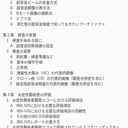
C 超音波ビームの走査方式
D 超音波画像の表示法
E Bモード画像の調節法
F ドプラ法
G 消化管の超音波検査で知っておきたいアーチファクト
第２章 検査の実施
1 検査を始める前に
A 超音波診断装置の設定
2 検査の実際
A 前処置・検査準備など
B 基本の操作手順
C 正常例
D 潰瘍性大腸炎（UC）の代表的画像
E クローン病（CD）の代表的画像（腸管合併症を含む）
F 経会陰超音波検査の代表的画像（腸管合併症を含む）
第３章 炎症性腸疾患の評価
1 炎症性腸疾患腸管エコーにおける評価項目
A IBD-IUSにおける主要な評価項目
B IBD-IUSにおける主要な評価項目の信頼性
C その他のIBD-IUS評価項目
D IBD-IUSレポートの書き方
2 炎症性腸疾患腸管エコーで提唱されているスコアリングシステム