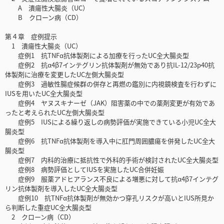
A 潰瘍性大腸炎（UC）
B クローン病（CD）
第４章 症例提示
1 潰瘍性大腸炎（UC）
症例1 抗TNFα抗体製剤による加療を行ったUC全大腸炎型
症例2 抗α4β7インテグリン抗体製剤が無効であり抗IL-12/23p40抗
体製剤に治療を変更したUC左側大腸炎型
症例3 過敏性腸症候群の併存と再燃の鑑別に内視鏡検査を行わずに
IUSを用いたUC全大腸炎型
症例4 ヤヌスキナーゼ（JAK）阻害薬の中での薬剤変更が有効であ
ったと考えられたUC左側大腸炎型
症例5 IUSによる繰り返しの病勢評価が実施できている小児UC全大
腸炎型
症例6 抗TNFα抗体製剤を導入中に肛門周囲膿瘍を併発したUC全大
腸炎型
症例7 内科的治療に抵抗性で外科的手術が検討されたUC全大腸炎型
症例8 病勢評価としてIUSを実施したUC合併妊娠
症例9 服薬アドヒアランス不良による増悪に対して抗α4β7インテグ
リン抗体製剤を導入したUC全大腸炎型
症例10 抗TNFα抗体製剤が無効かつ穿孔リスクが高いとIUS所見か
ら判断した重症UC全大腸炎型
2 クローン病（CD）