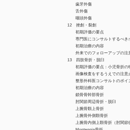
歯牙外傷
舌外傷
咽頭外傷
12 挫創・裂創
初期評価の要点
専門医にコンサルトするべき
初期治療の内容
外来でのフォローアップの注
13 四肢骨折・脱臼
初期評価の要点：小児骨折の
画像検査をするうえでの注意
整形外科医コンサルトのポイ
初期治療の内容
鎖骨骨幹部骨折
肘関節周辺骨折・脱臼
上腕骨顆上骨折
上腕骨外側顆骨折
上腕骨内側上顆骨折（肘関節後
Monteggia骨折