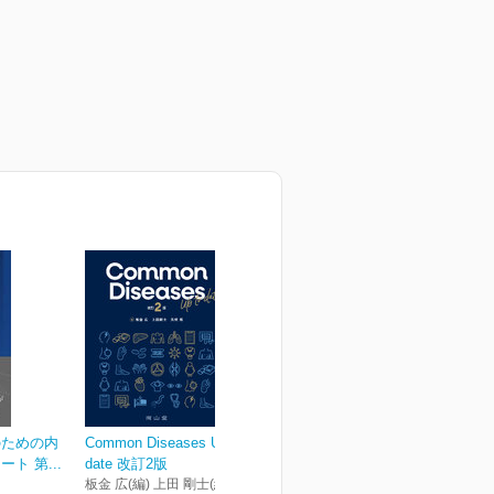
のための内
Common Diseases Up to
ト 第...
date 改訂2版
板金 広(編) 上田 剛士(編) 矢吹