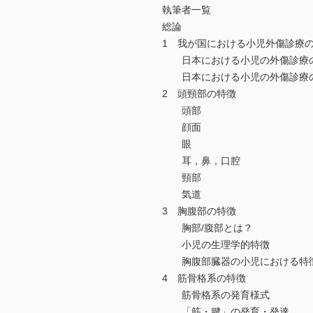
執筆者一覧
総論
1 我が国における小児外傷診療
日本における小児の外傷診療
日本における小児の外傷診療
2 頭頸部の特徴
頭部
顔面
眼
耳，鼻，口腔
頸部
気道
3 胸腹部の特徴
胸部/腹部とは？
小児の生理学的特徴
胸腹部臓器の小児における特
4 筋骨格系の特徴
筋骨格系の発育様式
「筋・腱」の発育・発達