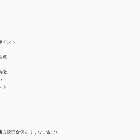
ポイント
意点
特徴
点
ント
方脱臼合併あり，なし含む）