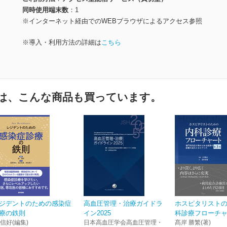
同時使用端末数
1
※インターネット経由でのWEBブラウザによるアクセス参照
※導入・利用方法の詳細は
こちら
は、こんな商品も買っています。
ジデントのための感染症
高血圧管理・治療ガイドラ
ホスピタリスト
療の鉄則
イン2025
科診療フローチャー
 信好(編集)
日本高血圧学会高血圧管理・
髙岸 勝繁(著)