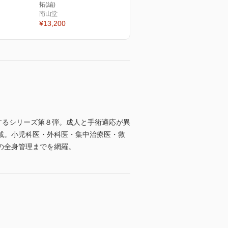
拓(編)
南山堂
¥13,200
するシリーズ第８弾。成人と手術適応が異
載。小児科医・外科医・集中治療医・救
の全身管理までを網羅。