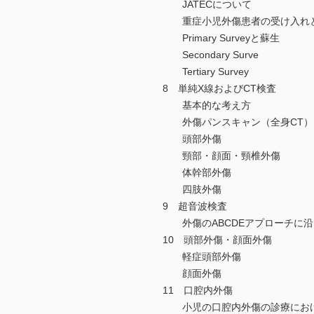
JATECについて
重症小児外傷患者の受け入れ
Primary Surveyと蘇生
Secondary Surve
Tertiary Survey
8 単純X線およびCT検査
基本的な考え方
外傷パンスキャン（全身CT）
頭部外傷
頸部・顔面・頸椎外傷
体幹部外傷
四肢外傷
9 超音波検査
外傷のABCDEアプローチに沿
10 頭部外傷・顔面外傷
軽症頭部外傷
顔面外傷
11 口腔内外傷
小児の口腔内外傷の診療にお