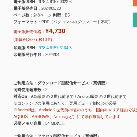
電子版ISBN
978-4-8157-0322-6
電子版発売日
2024/05/20
ページ数
248ページ
判型
B5
フォーマット
PDF（パソコンへのダウンロード不可）
¥4,730
電子版販売価格：
(本体¥4,300＋税10％)
印刷版ISBN
978-4-8157-3104-5
印刷版発行年月
2024/04
ご利用方法
ダウンロード型配信サービス（買切型）
同時使用端末数
2
対応OS
iOS最新の２世代前まで / Android最新の２世代前まで
※コンテンツの使用にあたり、専用ビューアisho.jpが必要
※Androidは、Android２世代前の端末のうち、国内キャリア経由で販
AQUOS、ARROWS、Nexusなど）にて動作確認しています
必要メモリ容量
54 MB以上
ご利用方法
アクセス型配信サービス（買切型）