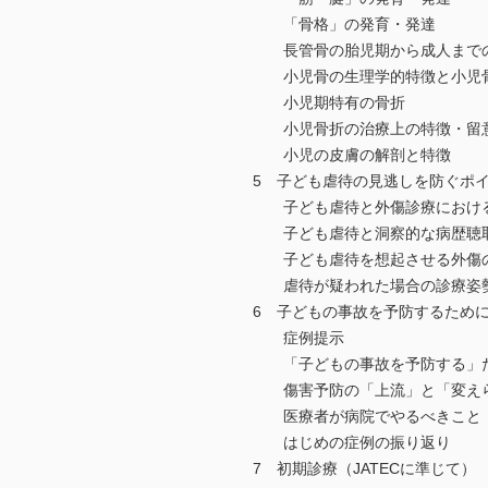
「骨格」の発育・発達
長管骨の胎児期から成人まで
小児骨の生理学的特徴と小児
小児期特有の骨折
小児骨折の治療上の特徴・留
小児の皮膚の解剖と特徴
5 子ども虐待の見逃しを防ぐポ
子ども虐待と外傷診療におけ
子ども虐待と洞察的な病歴聴
子ども虐待を想起させる外傷
虐待が疑われた場合の診療姿
6 子どもの事故を予防するため
症例提示
「子どもの事故を予防する」た
傷害予防の「上流」と「変えら
医療者が病院でやるべきこと
はじめの症例の振り返り
7 初期診療（JATECに準じて）