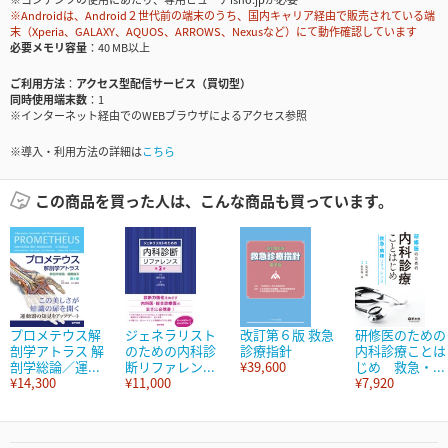
※Androidは、Android２世代前の端末のうち、国内キャリア経由で販売されている端
末（Xperia、GALAXY、AQUOS、ARROWS、Nexusなど）にて動作確認しています
必要メモリ容量
40 MB以上
ご利用方法
アクセス型配信サービス（買切型）
同時使用端末数
1
※インターネット経由でのWEBブラウザによるアクセス参照
※導入・利用方法の詳細は
こちら
この商品を買った人は、こんな商品も買っています。
プロメテウス解
ジェネラリスト
改訂第６版 救急
研修医のための
剖学アトラス 解
のための内科診
診療指針
内科診療ことは
剖学総論／運...
断リファレン...
¥39,600
じめ 救急・...
¥14,300
¥11,000
¥7,920