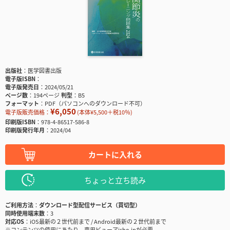
出版社
医学図書出版
電子版ISBN
電子版発売日
2024/05/21
ページ数
194ページ
判型
B5
フォーマット
PDF（パソコンへのダウンロード不可）
¥6,050
電子版販売価格：
(本体¥5,500＋税10％)
印刷版ISBN
978-4-86517-586-8
印刷版発行年月
2024/04
カートに入れる
ちょっと立ち読み
ご利用方法
ダウンロード型配信サービス（買切型）
同時使用端末数
3
対応OS
iOS最新の２世代前まで / Android最新の２世代前まで
※コンテンツの使用にあたり、専用ビューアisho.jpが必要