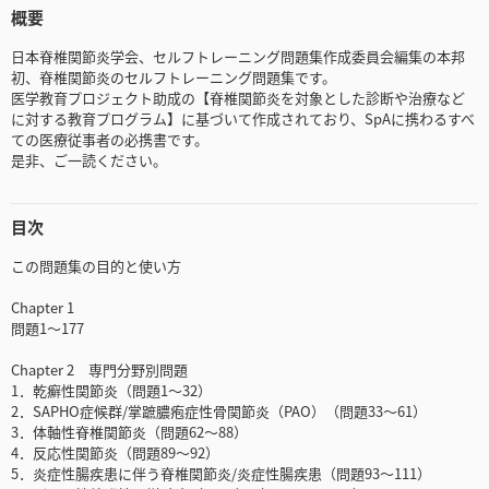
概要
日本脊椎関節炎学会、セルフトレーニング問題集作成委員会編集の本邦
初、脊椎関節炎のセルフトレーニング問題集です。
医学教育プロジェクト助成の【脊椎関節炎を対象とした診断や治療など
に対する教育プログラム】に基づいて作成されており、SpAに携わるすべ
ての医療従事者の必携書です。
是非、ご一読ください。
目次
この問題集の目的と使い方
Chapter 1
問題1～177
Chapter 2 専門分野別問題
1．乾癬性関節炎（問題1～32）
2．SAPHO症候群/掌蹠膿疱症性骨関節炎（PAO）（問題33～61）
3．体軸性脊椎関節炎（問題62～88）
4．反応性関節炎（問題89～92）
5．炎症性腸疾患に伴う脊椎関節炎/炎症性腸疾患（問題93～111）