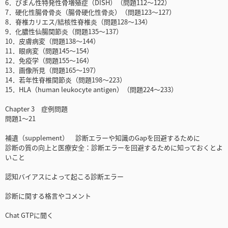
6．びまん性特発性骨増殖症（DISH）（問題112～122）
7．硬化性腸骨骨炎（腸骨硬化性骨炎）（問題123～127）
8．脊椎カリエス/結核性脊椎炎（問題128～134）
9．化膿性仙腸関節炎（問題135～137）
10．皮膚病変（問題138～144）
11．眼病変（問題145～154）
12．免疫学（問題155～164）
13．画像所見（問題165～197）
14．若年性脊椎関節炎（問題198～223）
15．HLA（human leukocyte antigen）（問題224～233）
Chapter 3 症例問題
問題1～21
補遺（supplement） 診断エラーや知識のGapを回避するために
診断の質の向上と医療安全：診断エラーを回避するために知っておくとよ
いこと
認知バイアスによって起こる診断エラー
診断に関する格言やコメント
Chat GTPに聞く