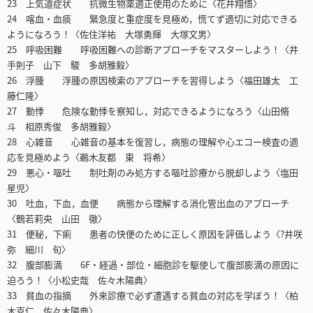
23 上気道症状 抗微生物薬適正使用のために〈花井翔悟〉
24 喀血・血痰 緊急度と重症度を見極め，慌てず適切に対応できる
ようになろう！〈佐住洋祐 大塚勇輝 大塚文男〉
25 呼吸困難 呼吸困難への診断アプローチをマスターしよう！〈井
手則子 山下 駿 多胡雅毅〉
26 浮腫 浮腫の原因検索のアプローチを習得しよう〈福田雄太 工
藤仁隆〉
27 動悸 危険な動悸を察知し，対応できるようになろう〈山田脩
斗 相原秀俊 多胡雅毅〉
28 心雑音 心雑音の基本を復習し，病態の理解や心エコー検査の適
応を見極めよう〈鵜木友都 東 将希〉
29 悪心・嘔吐 制吐剤のみ処方する嘔吐診療から脱却しよう〈塩田
星児〉
30 吐血，下血，血便 病態から理解する消化管出血のアプローチ
〈鶴若莉央 山田 徹〉
31 便秘，下痢 患者の快便のために正しく原因を評価しよう〈?井咲
弥 細川 旬〉
32 腹部膨満 6F・経過・部位・細胞診を駆使して腹部膨満の原因に
迫ろう！〈小松史哉 佐々木陽典〉
33 貧血の指摘 外来診療で必ず遭遇する貧血の対応を学ぼう！〈柏
木克仁 佐々木陽典〉