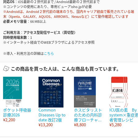
対応OS
iOS最新の２世代前まで / Android最新の２世代前まで
※コンテンツの使用にあたり、専用ビューアisho.jpが必要
※Androidは、Android２世代前の端末のうち、国内キャリア経由で販売されている端
末（Xperia、GALAXY、AQUOS、ARROWS、Nexusなど）にて動作確認しています
必要メモリ容量
66 MB以上
ご利用方法
アクセス型配信サービス（買切型）
同時使用端末数
1
※インターネット経由でのWEBブラウザによるアクセス参照
※導入・利用方法の詳細は
こちら
この商品を買った人は、こんな商品も買っています。
ポケット呼吸器
Common
ホスピタリスト
ICU医の素 By
診療2026
Diseases Up to
のための内科診
system×重症
¥2,200
date 改訂2版
療フローチャ...
者管理レシピ
¥13,200
¥8,800
¥5,280