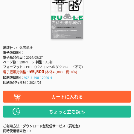
出版社
中外医学社
電子版ISBN
電子版発売日
2024/05/27
ページ数
390ページ
判型
A5判
フォーマット
PDF（パソコンへのダウンロード不可）
¥5,500
電子版販売価格：
(本体¥5,000＋税10％)
印刷版ISBN
978-4-498-12020-4
印刷版発行年月
2024/05
カートに入れる
ちょっと立ち読み
ご利用方法
ダウンロード型配信サービス（買切型）
同時使用端末数
3