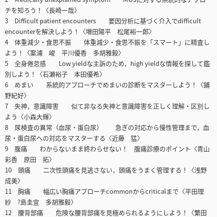
チを知ろう！〈長崎一哉〉
3 Difficult patient encounters 要因分析に基づく介入でdifficult
encounterを解決しよう！〈増田陽平 松尾裕一郎〉
4 体重減少・食思不振 体重減少・食思不振を「スマート」に精査し
よう！〈案浦 峻 平川優香 多胡雅毅〉
5 全身倦怠感 Low yieldな主訴のため，high yieldな情報を探して鑑
別しよう！〈石瀬裕子 本田優希〉
6 めまい 系統的アプローチでめまいの診断をマスターしよう！〈鋪
野紀好〉
7 失神，意識障害 似て非なる失神と意識障害を正しく理解・区別し
よう〈小森大輝〉
8 尿検査の異常（血尿・蛋白尿） 急ぎの対応から慢性管理まで，血
尿・蛋白尿への対応をマスターする〈近藤 猛〉
9 腹痛 わからないまま終わらせない！ 腹痛診療のポイント〈青山
彩香 原田 拓〉
10 頭痛 二次性頭痛を見逃さない，頭痛をうまく管理する！〈浅野
成美〉
11 胸痛 幅広い胸痛アプローチcommonからcriticalまで〈平田理
紗 ?島圭宜 多胡雅毅〉
12 腰背部痛 危険な腰背部痛を見極められるようにしよう！〈繁田