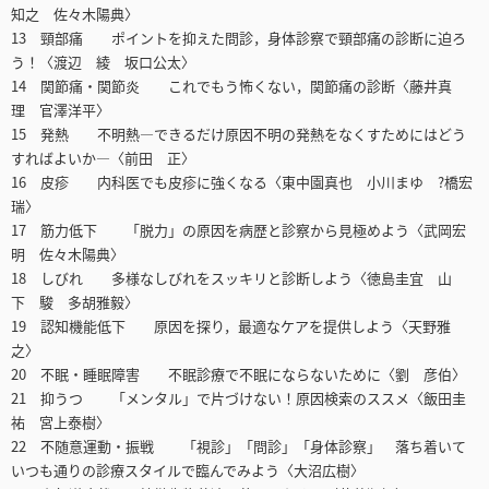
知之 佐々木陽典〉
13 頸部痛 ポイントを抑えた問診，身体診察で頸部痛の診断に迫ろ
う！〈渡辺 綾 坂口公太〉
14 関節痛・関節炎 これでもう怖くない，関節痛の診断〈藤井真
理 官澤洋平〉
15 発熱 不明熱―できるだけ原因不明の発熱をなくすためにはどう
すればよいか―〈前田 正〉
16 皮疹 内科医でも皮疹に強くなる〈東中園真也 小川まゆ ?橋宏
瑞〉
17 筋力低下 「脱力」の原因を病歴と診察から見極めよう〈武岡宏
明 佐々木陽典〉
18 しびれ 多様なしびれをスッキリと診断しよう〈徳島圭宜 山
下 駿 多胡雅毅〉
19 認知機能低下 原因を探り，最適なケアを提供しよう〈天野雅
之〉
20 不眠・睡眠障害 不眠診療で不眠にならないために〈劉 彦伯〉
21 抑うつ 「メンタル」で片づけない！原因検索のススメ〈飯田圭
祐 宮上泰樹〉
22 不随意運動・振戦 「視診」「問診」「身体診察」 落ち着いて
いつも通りの診療スタイルで臨んでみよう〈大沼広樹〉