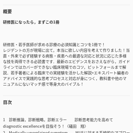
概要
研修医になったら，まずこの1冊
研修医・若手医師が求める診療の必須知識とコツを1冊で！
レジデントの方が現場に出て，本当に欲しい内容を考えて作りました！当
直・外来で必ず経験する病態・疾患への最適な対応と状況に応じた多様
な技を両得できる必読書です．最新のエビデンスをおさえながら，ガイド
ラインではカバーができない臨床現場でのコツ，ピットフォールまで解
説．若手著者による臨床での実経験を活かした解説+エキスパート編者の
アドバイスで実践的な思考プロセスと対応が身につく，教科書や他のマ
ニュアルにないマッチ感で等身大のバイブル！
目次
1 診断推論，診断戦略，診断エラー 診断思考能力を高めて
diagnostic excellenceを目指そう！〈礒田 翔〉
2 Medically unexplained symptom MUSに対する系統的なアプロー