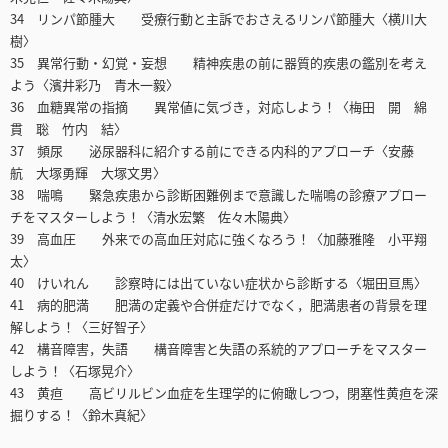
34 リンパ節腫大 受療行動と主訴でおさえるリンパ節腫大〈横川大
樹〉
35 異常行動・幻覚・妄想 精神疾患の前に器質的疾患の鑑別を考え
よう〈濱井彩乃 青木一毅〉
36 血糖異常の指摘 異常値に気づき，対応しよう！〈梅田 開 綿
貫 聡 竹内 結〉
37 頻尿 泌尿器科に紹介する前にできる内科的アプローチ〈安藤
航 大塚勇輝 大塚文男〉
38 喘鳴 緊急疾患から診断困難例まで意識した喘鳴の診療アプロー
チをマスターしよう！〈清水宏繁 佐々木陽典〉
39 高血圧 外来での高血圧対応に強くなろう！〈加藤雅隆 小平翔
太〉
40 けいれん 診察時には出ていない症状から診断する〈堀田亘馬〉
41 病的肥満 肥満の定義や合併症だけでなく，肥満患者の背景を理
解しよう！〈三好智子〉
42 構音障害，失語 構音障害と失語の系統的アプローチをマスター
しよう！〈石塚晃介〉
43 黄疸 高ビリルビン血症を生理学的に俯瞰しつつ，閉塞性黄疸を深
掘りする！〈鈴木真紀〉