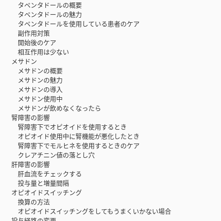
タペンタドールの概要
タペンタドールの魅力
タペンタドールを使用している患者のケア
副作用対策
開始後のケア
相互作用は少ない
メサドン
メサドンの概要
メサドンの魅力
メサドンの導入
メサドン使用中
メサドンが飲めなくなったら
腎障害の影響
腎障害下でオピオイドを使用するとき
オピオイド使用中に腎機能が悪化したとき
腎障害下でモルヒネを使用するときのケア
クレアチニン値の落とし穴
肝障害の影響
肝血流をチェックする
投与量と増量間隔
オピオイドスイッチング
換算の方法
オピオイドスイッチングをしてもうまくいかない場合
投与経路の変更