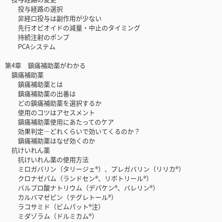
投与経路の選択
非経口投与は副作用が少ない
先行オピオイドの減量・中止のタイミング
持続注射のポンプ
PCAシステム
第4章 鎮痛補助薬がわかる
鎮痛補助薬
鎮痛補助薬とは
鎮痛補助薬の出番は
どの鎮痛補助薬を選択するか
使用のコツはアセスメント
鎮痛補助薬使用にあたってのケア
効果判定―どれくらいで効いてくるのか？
鎮痛補助薬はなぜ効くのか
抗けいれん薬
抗けいれん薬の使用方法
ミロガバリン（タリージェ®）、プレガバリン（リリカ®）
クロナゼパム（ランドセン®、リボトリール®）
バルプロ酸ナトリウム（デパケン®、バレリン®）
カルバマゼピン（テグレトール®）
ラコサミド（ビムパット®注）
ミダゾラム（ドルミカム®）