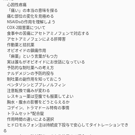
心因性疼痛
「痛い」の本当の意味を探る
痛む部位の変化を見極める
NSAIDsの作用を理解しよう
COX-2阻害薬について
食事中の苦痛にアセトアミノフェンで対応する
アセトアミノフェンによる肝障害
作動薬と拮抗薬
オピオイドの鎮痛作用
「麻薬」という言葉がもつ力
実は誰もがオピオイドにお世話になっている
予防的な制吐薬への考え方
ナルデメジンの予防的投与
制吐薬の副作用を知っておこう
ペンタゾシンとブプレノルフィン
注意転換で痛みが変わる
レスキュー薬は空腹でも服薬してよい
胸水・腹水の影響をどうとらえるか
コデイン、トラマドール特有の事情
トラムセット®配合錠
作用時間の違いによる選択
ヒドロモルフォン注は持続皮下投与で安心してタイトレーションでき
る