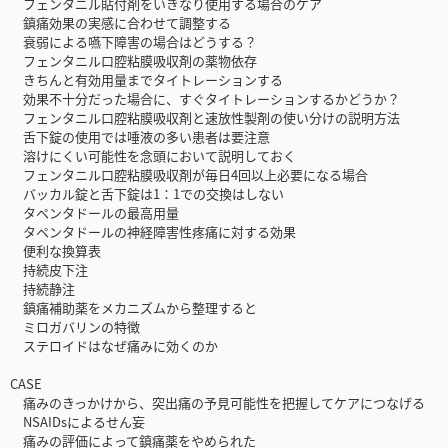
フェンタニル貼付剤をいきなり使用する場合のケア
鎮痛効果の実感に合わせて調整する
衰弱による嚥下障害の場合はどうする？
フェンタニル口腔粘膜吸収剤の薬物依存
きちんと有効用量までタイトレーションする
効果不十分だった場合に、すぐタイトレーションするかどうか？
フェンタニル口腔粘膜吸収剤と速放性製剤の使い分けの説明方法
舌下錠の使用では唾液の多い患者は要注意
溶けにくい可能性を念頭において説明しておく
フェンタニル口腔粘膜吸収剤が毎日4回以上必要になる場合
バッカル錠と舌下錠は1：1での交換はしない
タペンタドールの最高用量
タペンタドールの神経障害性疼痛に対する効果
便利な換算表
持続皮下注
持続静注
鎮痛補助薬をメカニズムから整理すると
ミロガバリンの特徴
ステロイドはなぜ痛みに効くのか
CASE
痛みのきっかけから、突出痛の予見可能性を把握してケアにつなげる
NSAIDsによるせん妄
痛みの評価によって鎮痛薬をやめられた