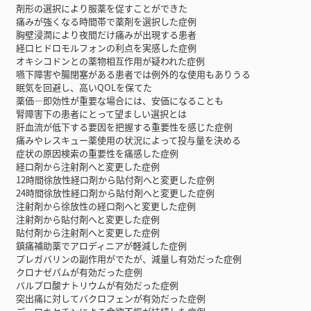
剤形の選択により服薬を促すことができた
痛みが強くなる時間帯で薬剤を選択した症例
胸壁浸潤により夜間だけ痛みが出現する患者
経口ヒドロモルフォンの利点を実感した症例
オキシコドンとの薬物相互作用が疑われた症例
嚥下障害や腸閉塞がある患者では例外的な使用もありうる
眠気を回避し、高いQOLを保てた
薬価―即効性が重要な場合には、安価になることも
腎障害下の患者にとって望ましい選択とは
肝血流が低下する要因を把握する重要性を感じた症例
痛みやレスキュー薬使用の状況によって投与量を決める
症状の原因検索の重要性を痛感した症例
経口剤から注射剤へと変更した症例
12時間徐放性経口剤から貼付剤へと変更した症例
24時間徐放性経口剤から貼付剤へと変更した症例
注射剤から徐放性の経口剤へと変更した症例
注射剤から貼付剤へと変更した症例
貼付剤から注射剤へと変更した症例
鎮痛補助薬でアロディニアが軽減した症例
プレガバリンの副作用がでたが、減量し有効だった症例
クロナゼパムが有効だった症例
バルプロ酸ナトリウムが有効だった症例
突出痛に対してバクロフェンが有効だった症例