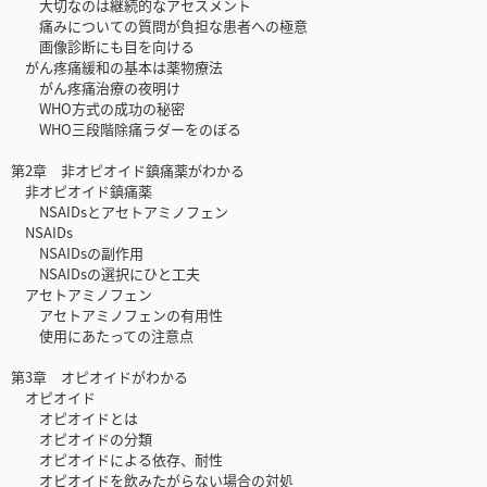
大切なのは継続的なアセスメント
痛みについての質問が負担な患者への極意
画像診断にも目を向ける
がん疼痛緩和の基本は薬物療法
がん疼痛治療の夜明け
WHO方式の成功の秘密
WHO三段階除痛ラダーをのぼる
第2章 非オピオイド鎮痛薬がわかる
非オピオイド鎮痛薬
NSAIDsとアセトアミノフェン
NSAIDs
NSAIDsの副作用
NSAIDsの選択にひと工夫
アセトアミノフェン
アセトアミノフェンの有用性
使用にあたっての注意点
第3章 オピオイドがわかる
オピオイド
オピオイドとは
オピオイドの分類
オピオイドによる依存、耐性
オピオイドを飲みたがらない場合の対処