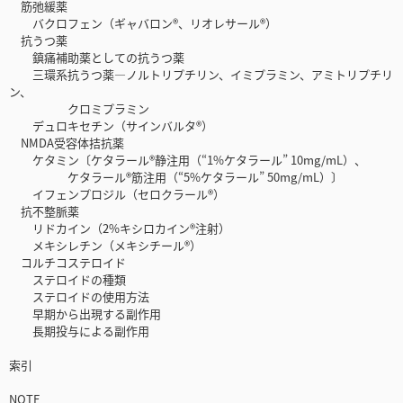
筋弛緩薬
バクロフェン（ギャバロン®、リオレサール®）
抗うつ薬
鎮痛補助薬としての抗うつ薬
三環系抗うつ薬―ノルトリプチリン、イミプラミン、アミトリプチリ
ン、
クロミプラミン
デュロキセチン（サインバルタ®）
NMDA受容体拮抗薬
ケタミン〔ケタラール®静注用（“1%ケタラール” 10mg/mL）、
ケタラール®筋注用（“5%ケタラール” 50mg/mL）〕
イフェンプロジル（セロクラール®）
抗不整脈薬
リドカイン（2%キシロカイン®注射）
メキシレチン（メキシチール®）
コルチコステロイド
ステロイドの種類
ステロイドの使用方法
早期から出現する副作用
長期投与による副作用
索引
NOTE