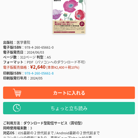
出版社
医学書院
電子版ISBN
978-4-260-65661-0
電子版発売日
2024/06/03
ページ数
312ページ
判型
A5
フォーマット
PDF（パソコンへのダウンロード不可）
¥2,640
電子版販売価格：
(本体¥2,400＋税10％)
印刷版ISBN
978-4-260-05661-8
印刷版発行年月
2024/05
カートに入れる
ちょっと立ち読み
ご利用方法
ダウンロード型配信サービス（買切型）
同時使用端末数
3
対応OS
iOS最新の２世代前まで / Android最新の２世代前まで
※コンテンツの使用にあたり、専用ビューアisho.jpが必要