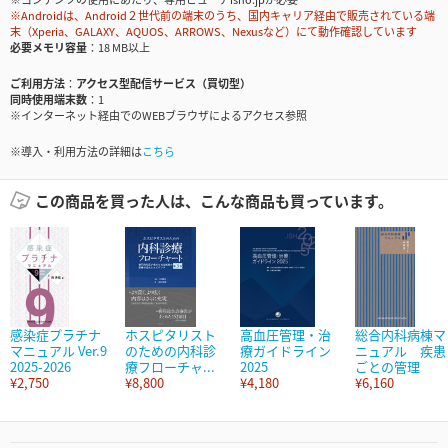
※Androidは、Android２世代前の端末のうち、国内キャリア経由で販売されている端
末（Xperia、GALAXY、AQUOS、ARROWS、Nexusなど）にて動作確認しています
必要メモリ容量
18 MB以上
ご利用方法
アクセス型配信サービス（買切型）
同時使用端末数
1
※インターネット経由でのWEBブラウザによるアクセス参照
※導入・利用方法の詳細は
こちら
この商品を買った人は、こんな商品も買っています。
感染症プラチナ
ホスピタリスト
高血圧管理・治
総合内科病棟マ
マニュアル Ver.9
のための内科診
療ガイドライン
ニュアル 疾患
2025-2026
療フローチャ...
2025
ごとの管理
¥2,750
¥8,800
¥4,180
¥6,160