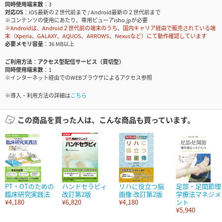
同時使用端末数
3
対応OS
iOS最新の２世代前まで / Android最新の２世代前まで
※コンテンツの使用にあたり、専用ビューアisho.jpが必要
※Androidは、Android２世代前の端末のうち、国内キャリア経由で販売されている端
末（Xperia、GALAXY、AQUOS、ARROWS、Nexusなど）にて動作確認しています
必要メモリ容量
36 MB以上
ご利用方法
アクセス型配信サービス（買切型）
同時使用端末数
1
※インターネット経由でのWEBブラウザによるアクセス参照
※導入・利用方法の詳細は
こちら
この商品を買った人は、こんな商品も買っています。
PT・OTのための
ハンドセラピィ
リハに役立つ脳
足部・足関節理
臨床研究実践法
改訂第2版
画像 改訂第2版
学療法マネジメ
¥4,180
¥6,820
¥4,180
ント
¥5,940