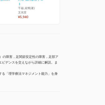
ト
千福 貞博(著)
文光堂
¥5,940
rd）の障害，足関節安定性の障害，足部ア
エビデンスを交えながら詳細に解説。ま
する「理学療法マネジメント能力」を身