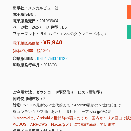
出版社
メジカルビュー社
電子版ISBN
電子版発売日
2019/03/04
ページ数
262ページ
判型
B5
フォーマット
PDF（パソコンへのダウンロード不可）
¥5,940
電子版販売価格：
(本体¥5,400＋税10％)
印刷版ISBN
978-4-7583-1912-6
印刷版発行年月
2018/03
ご利用方法
ダウンロード型配信サービス（買切型）
同時使用端末数
2
対応OS
iOS最新の２世代前まで / Android最新の２世代前まで
※コンテンツの使用にあたり、専用ビューアisho.jpが必要
※Androidは、Android２世代前の端末のうち、国内キャリア経由で販
AQUOS、ARROWS、Nexusなど）にて動作確認しています
必要メモリ容量
66 MB以上