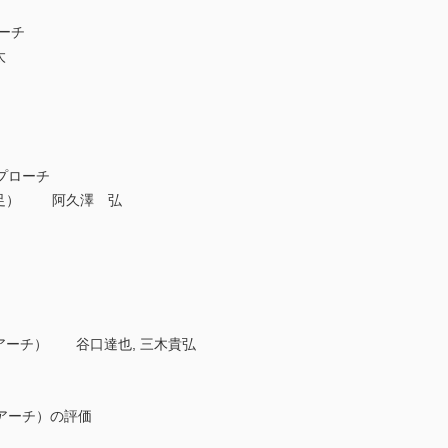
ローチ
太
プローチ
平足） 阿久澤 弘
アーチ） 谷口達也, 三木貴弘
ーチ）の評価