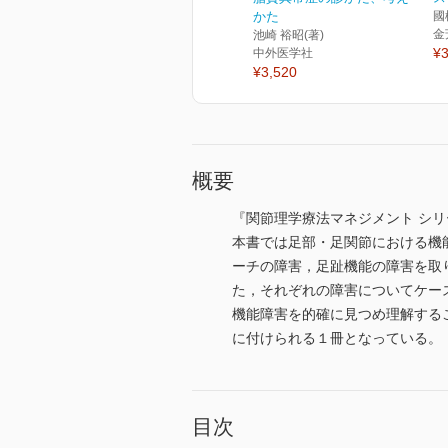
かた
國
金
池崎 裕昭(著)
¥3
中外医学社
¥3,520
概要
『関節理学療法マネジメント シ
本書では足部・足関節における機能
ーチの障害，足趾機能の障害を取
た，それぞれの障害についてケー
機能障害を的確に見つめ理解する
に付けられる１冊となっている。
目次