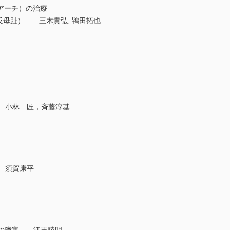
ーチ）の治療
反母趾） 三木貴弘, 鴇田拓也
 小林 匠，斉藤淳基
 須賀康平