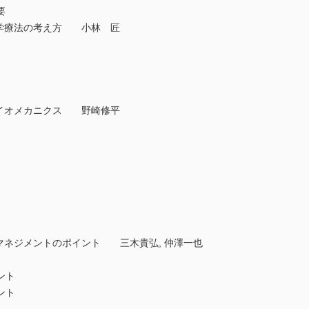
要
理学療法の考え方 小林 匠
バイオメカニクス 野崎修平
マネジメントのポイント 三木貴弘, 仲澤一也
ント
ント