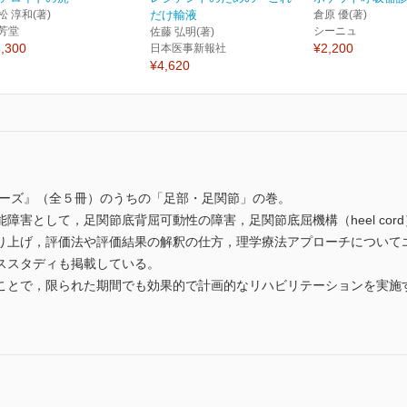
松 淳和(著)
だけ輸液
倉原 優(著)
芳堂
シーニュ
佐藤 弘明(著)
,300
¥2,200
日本医事新報社
¥4,620
リーズ』（全５冊）のうちの「足部・足関節」の巻。
障害として，足関節底背屈可動性の障害，足関節底屈機構（heel co
り上げ，評価法や評価結果の解釈の仕方，理学療法アプローチについて
ススタディも掲載している。
ことで，限られた期間でも効果的で計画的なリハビリテーションを実施