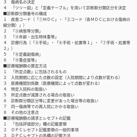
３ 傷病名の決定
４ 「ツリー図」と「定義テーブル」を用いて診断群分類区分を決定
■診断群分類番号の構成
１ 疾患コード（「①ＭＤＣ」・「②コード（各ＭＤＣにおける傷病の
細分類）」）
２ 「③病態等分類」
３ 「④年齢・出生時体重等」
４ 診療行為（「⑤手術」・「⑥手術・処置等１」・「⑦手術・処置等
２」）
５ 「⑧定義副傷病」
６ 「⑨重症度等」
■診療報酬額の算定方法
１ 「所定点数」に包括されるもの
２ 入院期間に応じた点数の設定（入院期間により点数が変わる）
３ 医療機関別係数（医療機関によって点数が変わる）
４ 特定入院料の取扱い
５ 所定点数が減算される場合の取扱い
６ 診断群分類区分等に変更があった場合等の取扱い
７ 同一傷病等での再入院にかかる取扱い
８ その他の注意点
■診療報酬額の請求とレセプトの記載
１ 「包括評価部分」欄の記載要領
２ ＤＰＣレセプト記載要領の一般的事項
３ ＤＰＣレセプトの各欄の記載方法