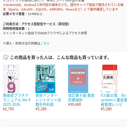
※コンテンツの使用にあたり、専用ビューアisho.jpが必要
※Androidは、Android２世代前の端末のうち、国内キャリア経由で販売されている端
末（Xperia、GALAXY、AQUOS、ARROWS、Nexusなど）にて動作確認しています
必要メモリ容量
10 MB以上
ご利用方法
アクセス型配信サービス（買切型）
同時使用端末数
1
※インターネット経由でのWEBブラウザによるアクセス参照
※導入・利用方法の詳細は
こちら
この商品を買った人は、こんな商品も買っています。
感染症プラチナ
骨折ハンター
改訂第６版 救急
ICU医の素 By
マニュアル Ver.9
レントゲン×非
診療指針
system×重症
2025-2026
整形外科医
¥39,600
者管理レシピ
¥2,750
¥5,280
¥5,280