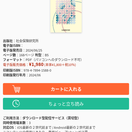
出版社
社会保険研究所
電子版ISBN
電子版発売日
2024/06/25
ページ数
168ページ
判型
B5
フォーマット
PDF（パソコンへのダウンロード不可）
¥1,980
電子版販売価格：
(本体¥1,800＋税10％)
印刷版ISBN
978-4-7894-1588-0
印刷版発行年月
2024/06
カートに入れる
ちょっと立ち読み
ご利用方法
ダウンロード型配信サービス（買切型）
同時使用端末数
3
対応OS
iOS最新の２世代前まで / Android最新の２世代前まで