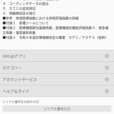
４ コーディングデータの提出
５ ＤＩＣの症状詳記
６ 明細領収証の発行
■参考 地域医療指数における体制評価指数の詳細
■付録１ 各種ツールについて
■付録２ 医療機関群別基礎係数，医療機関別機能評価係数Ⅱ，救急補
正係数・激変緩和係数
■付録３ 令和６年度診療報酬改定の概要 ＤＰＣ／ＰＤＰＳ（抜粋）
isho.jpアプリ
カテゴリー
アカウントサービス
ヘルプ＆ガイド
シリアル番号をお持ちの方
シリアル番号入力