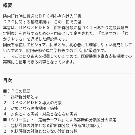
概要
院内研修時に最適なＤＰＣ初心者向け入門書
ＤＰＣに関する基礎知識は、この一冊で完璧
本書は、ＤＰＣ／ＰＤＰＳ（診断群分類に基づく１日あたり定額報酬算
定制度）を理解するための入門書として企画された、「見やすさ」「わ
かりやすさ」を追求した解説書です。
図表を駆使してビジュアルにまとめ、初心者にも理解しやすい構成として
いますので、院内研修や専門学校等でのご活用に最適です。
テーマごとにＱ＆Ａを掲載していますので、医療機関や審査支払機関での
実務にも使用できる内容となっています。
目次
■ＤＰＣの概要
１ 診断群分類とは
２ ＤＰＣ／ＰＤＰＳ導入の背景
３ 対象となる医療機関・病棟
４ 対象となる患者・対象とならない患者
■「ツリー図」・「定義テーブル」による診断群分類区分の決定
１ 包括評価の対象となる診断群分類（診断群分類区分）
２ 包括評価の対象とならない診断群分類