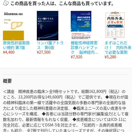
この商品を買った人は、こんな商品も買っています。
原発性肝癌取扱
リンパ腫アトラ
機能性神経障害
まずはこれだ
い規約 第7版
ス 第6版
診療ハンドブッ
け！ 内科外来
¥4,400
¥27,500
ク 脳神経内...
で必要な薬剤
¥7,920
¥5,280
概要
＜講座 精神疾患の臨床＞全9冊セットです。総額162,800円（税込）の
ところ、13,200円お得な149,600円（税込）でご提供です。 ◆現在わが国
の精神科臨床の第一線で活躍中の全国気鋭の多数の専門家の全面的な協
力により成立した精神科書籍の決定版． ◆臨床上ニーズの高い疾患を中
心にシリーズを構成． ◆各巻には当該分野の専門家が[編集協力]として複
数名加わり，最新情報をもれなく収載． ◆疾患概念についてはICD-11に
完全対応．必要に応じてDSM-5を対比させ，「伝統的・古典的疾患概
念」も紹介． 全7冊で刊行していた本シリーズですが、その後好評につ