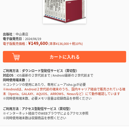
出版社
中山書店
電子版発売日
2024/06/19
¥149,600
電子版販売価格：
(本体¥136,000＋税10％)
カートに入れる
ご利用方法
ダウンロード型配信サービス（買切型）
対応OS
iOS最新の２世代前まで / Android最新の２世代前まで
同時使用端末数
2
※コンテンツの使用にあたり、専用ビューアisho.jpが必要
※Androidは、Android２世代前の端末のうち、国内キャリア経由で販売されている端
末（Xperia、GALAXY、AQUOS、ARROWS、Nexusなど）にて動作確認しています
※同時使用端末数、必要メモリ容量は収録商品を参照ください
ご利用方法
アクセス型配信サービス（買切型）
※インターネット経由でのWEBブラウザによるアクセス参照
※同時使用端末数は収録商品を参照ください