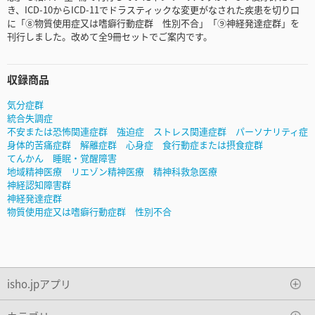
き、ICD-10からICD-11でドラスティックな変更がなされた疾患を切り口
に「⑧物質使用症又は嗜癖行動症群 性別不合」「⑨神経発達症群」を
刊行しました。改めて全9冊セットでご案内です。
収録商品
気分症群
統合失調症
不安または恐怖関連症群 強迫症 ストレス関連症群 パーソナリティ症
身体的苦痛症群 解離症群 心身症 食行動症または摂食症群
てんかん 睡眠・覚醒障害
地域精神医療 リエゾン精神医療 精神科救急医療
神経認知障害群
神経発達症群
物質使用症又は嗜癖行動症群 性別不合
isho.jpアプリ