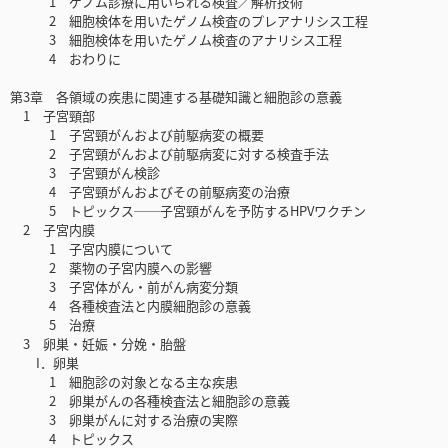
1 ゲノム診療に用いられる検査／解析技術
2 細胞検体を用いたゲノム検査のプレアナリシス工程
3 細胞検体を用いたゲノム検査のアナリシス工程
4 おわりに
第3章 各領域の疾患に関連する基礎知識と細胞診の意義
1 子宮頸部
1 子宮頸がんおよび前駆病変の概要
2 子宮頸がんおよび前駆病変に対する検査手法
3 子宮頸がん検診
4 子宮頸がんおよびその前駆病変の治療
5 トピックス──子宮頸がんを予防するHPVワクチン
2 子宮内膜
1 子宮内膜について
2 薬物の子宮内膜への影響
3 子宮体がん・前がん病変分類
4 各種検査法と内膜細胞診の意義
5 治療
3 卵巣・妊娠・分娩・胎盤
I．卵巣
1 細胞診の対象となる主な疾患
2 卵巣がんの各種検査法と細胞診の意義
3 卵巣がんに対する治療の実際
4 トピックス