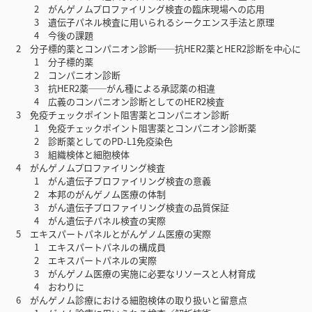
2 がんゲノムプロファイリング検査の臨床現場への応用
3 遺伝子パネル検査に用いられるシークエンス手法と原理
4 今後の課題
2 分子標的薬とコンパニオン診断──抗HER2薬とHER2診断を中心に
1 分子標的薬
2 コンパニオン診断
3 抗HER2薬──がん種による承認薬の相違
4 広義のコンパニオン診断としてのHER2検査
3 免疫チェックポイント阻害薬とコンパニオン診断
1 免疫チェックポイント阻害薬とコンパニオン診断薬
2 診断薬としてのPD-L1免疫染色
3 組織検体と細胞検体
4 がんゲノムプロファイリング検査
1 がん遺伝子プロファイリング検査の意義
2 本邦のがんゲノム医療の体制
3 がん遺伝子プロファイリング検査の品質保証
4 がん遺伝子パネル検査の実際
5 エキスパートパネルとがんゲノム医療の実際
1 エキスパートパネルの構成員
2 エキスパートパネルの実際
3 がんゲノム医療の実施に必要なリソースと人材育成
4 おわりに
6 がんゲノム診療における細胞検体の取り扱いと留意点