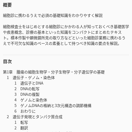
概要
細胞診に携わるうえで必須の基礎知識をわかりやすく解説
細胞検査士をはじめとする細胞診にかかわる人が知っておくべき基礎医学
や疾患概念、診療の基本といった知識をコンパクトにまとめたテキス
ト。標本作製や顕微鏡所見の取り方などといった細胞診業務に携わるう
えで不可欠な知識のベースの素養として持つべき知識の要点を解説。
目次
第1章 腫瘍の細胞生物学・分子生物学・分子遺伝学の基礎
1 遺伝子・ゲノム・染色体
1 遺伝子とDNA
2 DNAの転写
3 DNAの複製
4 ゲノムと染色体
5 ゲノムDNAの格納と3次元構造の調節機構
6 おわりに
2 遺伝子発現とタンパク質合成
1 転写
2 翻訳