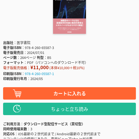
出版社
医学書院
電子版ISBN
978-4-260-65587-3
電子版発売日
2024/07/01
ページ数
264ページ
判型
B5
フォーマット
PDF（パソコンへのダウンロード不可）
¥11,000
電子版販売価格：
(本体¥10,000＋税10％)
印刷版ISBN
978-4-260-05587-1
印刷版発行年月
2024/05
カートに入れる
ちょっと立ち読み
ご利用方法
ダウンロード型配信サービス（買切型）
同時使用端末数
3
対応OS
iOS最新の２世代前まで / Android最新の２世代前まで
※コンテンツの使用にあたり、専用ビューアisho.jpが必要