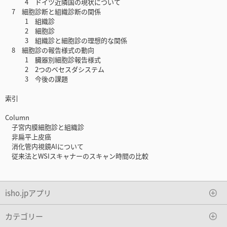
4 ドイツ近隣国の現状について
7 細胞診断と組織診断の関係
1 組織診
2 細胞診
3 組織診と細胞診の理想的な関係
8 細胞診の報告様式の動向
1 臓器別細胞診報告様式
2 2つのベセスダシステム
3 今後の課題
索引
Column
子宮内膜細胞診と組織診
非扁平上皮癌
消化管内視鏡AIについて
従来法とWSIスキャナーのスキャン時間の比較
isho.jpアプリ
カテゴリー