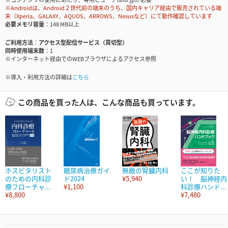
※Androidは、Android２世代前の端末のうち、国内キャリア経由で販売されている端
末（Xperia、GALAXY、AQUOS、ARROWS、Nexusなど）にて動作確認しています
必要メモリ容量
148 MB以上
ご利用方法
アクセス型配信サービス（買切型）
同時使用端末数
1
※インターネット経由でのWEBブラウザによるアクセス参照
※導入・利用方法の詳細は
こちら
この商品を買った人は、こんな商品も買っています。
ホスピタリスト
糖尿病治療ガイ
無敵の腎臓内科
ここが知りた
のための内科診
ド2024
¥5,940
い！ 脳神経内
療フローチャ...
¥1,100
科診療ハンド...
¥8,800
¥7,480