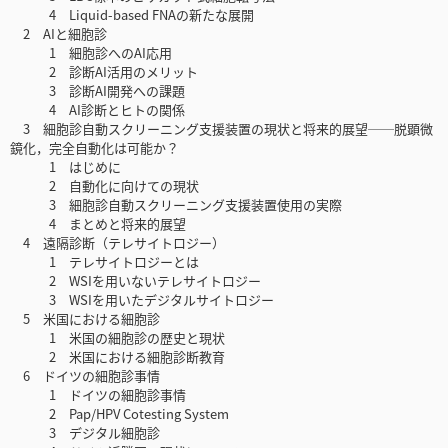
4 Liquid-based FNAの新たな展開
2 AIと細胞診
1 細胞診へのAI応用
2 診断AI活用のメリット
3 診断AI開発への課題
4 AI診断とヒトの関係
3 細胞診自動スクリーニング支援装置の現状と将来的展望──脱顕微
鏡化，完全自動化は可能か？
1 はじめに
2 自動化に向けての現状
3 細胞診自動スクリーニング支援装置使用の実際
4 まとめと将来的展望
4 遠隔診断（テレサイトロジー）
1 テレサイトロジーとは
2 WSIを用いないテレサイトロジー
3 WSIを用いたデジタルサイトロジー
5 米国における細胞診
1 米国の細胞診の歴史と現状
2 米国における細胞診断教育
6 ドイツの細胞診事情
1 ドイツの細胞診事情
2 Pap/HPV Cotesting System
3 デジタル細胞診