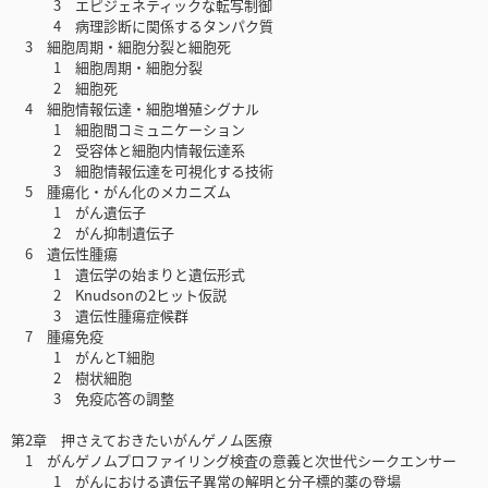
3 エピジェネティックな転写制御
4 病理診断に関係するタンパク質
3 細胞周期・細胞分裂と細胞死
1 細胞周期・細胞分裂
2 細胞死
4 細胞情報伝達・細胞増殖シグナル
1 細胞間コミュニケーション
2 受容体と細胞内情報伝達系
3 細胞情報伝達を可視化する技術
5 腫瘍化・がん化のメカニズム
1 がん遺伝子
2 がん抑制遺伝子
6 遺伝性腫瘍
1 遺伝学の始まりと遺伝形式
2 Knudsonの2ヒット仮説
3 遺伝性腫瘍症候群
7 腫瘍免疫
1 がんとT細胞
2 樹状細胞
3 免疫応答の調整
第2章 押さえておきたいがんゲノム医療
1 がんゲノムプロファイリング検査の意義と次世代シークエンサー
1 がんにおける遺伝子異常の解明と分子標的薬の登場