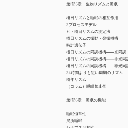
第I部5章 生物リズムと睡眠
概日リズムと睡眠の相互作用
2プロセスモデル
ヒト概日リズムの測定法
概日リズムの振動・発振機構
時計遺伝子
概日リズムの同調機構――光同調
概日リズムの同調機構――非光同
概日リズムの同調機構――非光同
24時間よりも短い周期のリズム
概年リズム
（コラム）睡眠禁止帯
第I部6章 睡眠の機能
睡眠恒常性
局所睡眠
シナプス可塑性