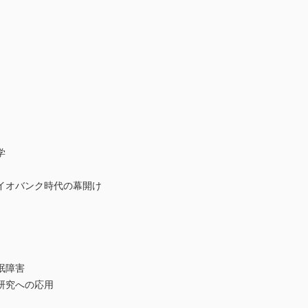
学
イオバンク時代の幕開け
眠障害
研究への応用