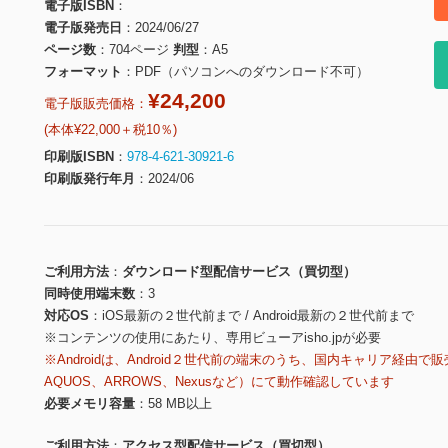
電子版ISBN
電子版発売日
2024/06/27
ページ数
704ページ
判型
A5
フォーマット
PDF（パソコンへのダウンロード不可）
¥24,200
電子版販売価格：
(本体¥22,000＋税10％)
印刷版ISBN
978-4-621-30921-6
印刷版発行年月
2024/06
ご利用方法
ダウンロード型配信サービス（買切型）
同時使用端末数
3
対応OS
iOS最新の２世代前まで / Android最新の２世代前まで
※コンテンツの使用にあたり、専用ビューアisho.jpが必要
※Androidは、Android２世代前の端末のうち、国内キャリア経由で販
AQUOS、ARROWS、Nexusなど）にて動作確認しています
必要メモリ容量
58 MB以上
ご利用方法
アクセス型配信サービス（買切型）