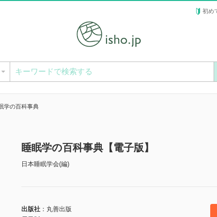
初め
ー
眠学の百科事典
睡眠学の百科事典【電子版】
日本睡眠学会(編)
出版社
丸善出版