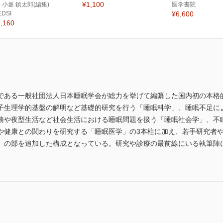
¥1,100
) 小坂 鎮太郎(編集)
医学書院
EDSI
¥6,600
,160
である一般社団法人日本睡眠学会が総力を挙げて編纂した国内初の本格
子生理学的基盤の解明など基礎的研究を行う「睡眠科学」、睡眠不足に
務や夜型生活など社会生活における睡眠問題を扱う「睡眠社会学」、不
や健康との関わりを研究する「睡眠医学」の3本柱に加え、若手研究者
」の部を追加した構成となっている。研究や診療の最前線にいる執筆陣