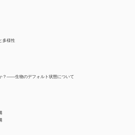
と多様性
か？――生物のデフォルト状態について
構
構