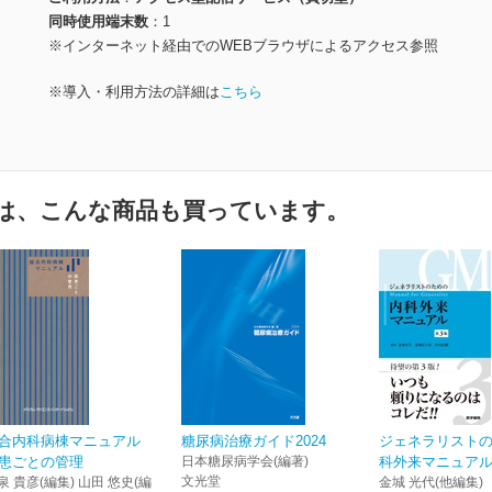
同時使用端末数
1
※インターネット経由でのWEBブラウザによるアクセス参照
※導入・利用方法の詳細は
こちら
は、こんな商品も買っています。
合内科病棟マニュアル
糖尿病治療ガイド2024
ジェネラリスト
患ごとの管理
日本糖尿病学会(編著)
科外来マニュアル
文光堂
泉 貴彦(編集) 山田 悠史(編
金城 光代(他編集)