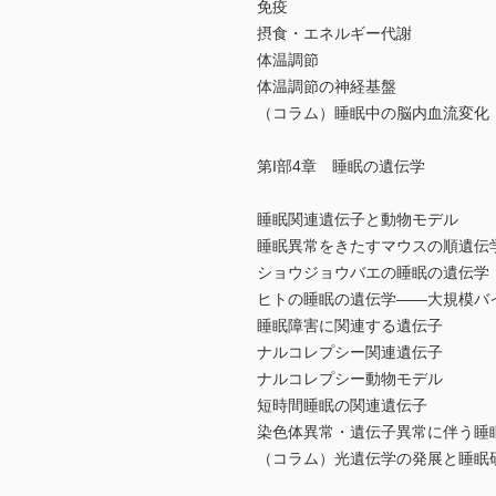
免疫
摂食・エネルギー代謝
体温調節
体温調節の神経基盤
（コラム）睡眠中の脳内血流変化
第I部4章 睡眠の遺伝学
睡眠関連遺伝子と動物モデル
睡眠異常をきたすマウスの順遺伝
ショウジョウバエの睡眠の遺伝学
ヒトの睡眠の遺伝学――大規模バ
睡眠障害に関連する遺伝子
ナルコレプシー関連遺伝子
ナルコレプシー動物モデル
短時間睡眠の関連遺伝子
染色体異常・遺伝子異常に伴う睡
（コラム）光遺伝学の発展と睡眠