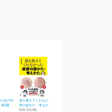
のための内
誰も教えてくれなかった皮
 第3版
疹の診かた・考えかた[W...
松田 光弘(著)