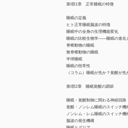
第I部1章 正常睡眠の特徴
睡眠の定義
ヒト正常睡眠脳波の特徴
睡眠中の全身の生理機能変化
睡眠の比較生物学――睡眠の進化
脊椎動物の睡眠
無脊椎動物の睡眠
半球睡眠
睡眠の恒常性
（コラム）睡眠が先か？覚醒が先
第I部2章 睡眠覚醒の調節
睡眠・覚醒制御に関わる神経回路
覚醒・ノンレム睡眠のスイッチ機
ノンレム・レム睡眠のスイッチ機
脳波の発生機構
睡眠とグリア