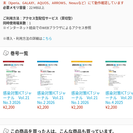
末（Xperia、GALAXY、AQUOS、ARROWS、Nexusなど）にて動作確認しています
必要メモリ容量
22 MB以上
ご利用方法
アクセス型配信サービス（買切型）
同時使用端末数
1
※インターネット経由でのWEBブラウザによるアクセス参照
※導入・利用方法の詳細は
こちら
巻号一覧
感染対策ICTジャ
感染対策ICTジャ
感染対策ICTジャ
感染対策ICTジ
ーナル Vol.21
ーナル Vol.21
ーナル Vol.21
ーナル Vol.20
No.3 2026
No.2 2026
No.1 2026
No.4 2025
¥2,200
¥2,200
¥2,200
¥2,200
この商品を買った人は、こんな商品も買っています。