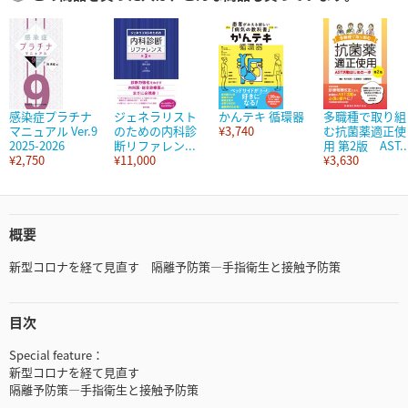
感染症プラチナ
ジェネラリスト
かんテキ 循環器
多職種で取り組
マニュアル Ver.9
のための内科診
¥3,740
む抗菌薬適正使
2025-2026
断リファレン...
用 第2版 AST..
¥2,750
¥11,000
¥3,630
概要
新型コロナを経て見直す 隔離予防策―手指衛生と接触予防策
目次
Special feature：
新型コロナを経て見直す
隔離予防策―手指衛生と接触予防策