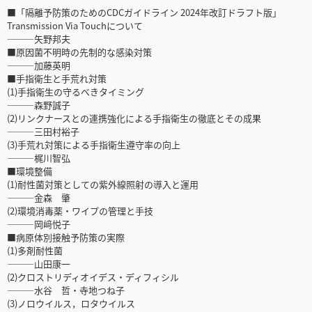
■「隔離予防策のためのCDCガイドライン 2024年改訂ドラフト版」
Transmission Via Touchについて
―――矢野邦夫
■原因菌不明時の先制的な感染対策
―――加藤英明
■手指衛生と手荒れ対策
(1)手指衛生の守るべきタイミング
―――森野誠子
(2)リンクナースとの連携強化による手指衛生の徹底とその成果
―――三田村裕子
(3)手荒れ対策による手指衛生遵守率の向上
―――梶川智弘
■環境整備
(1)耐性菌対策としての紫外線照射の導入と運用
―――金森 肇
(2)環境消毒薬・ワイプの管理と手技
―――岡﨑悦子
■病原体別接触予防策の実際
(1)多剤耐性菌
―――山田康一
(2)クロストリディオイデス・ディフィシル
―――水谷 哲・寺地つね子
(3)ノロウイルス，ロタウイルス