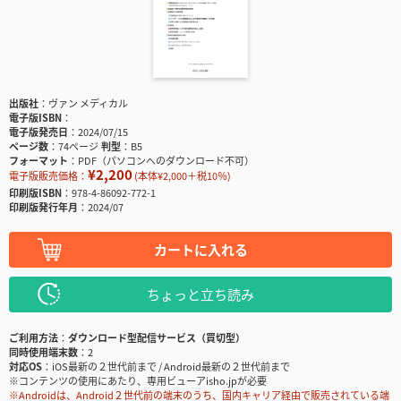
出版社
ヴァン メディカル
電子版ISBN
電子版発売日
2024/07/15
ページ数
74ページ
判型
B5
フォーマット
PDF（パソコンへのダウンロード不可）
¥2,200
電子版販売価格：
(本体¥2,000＋税10％)
印刷版ISBN
978-4-86092-772-1
印刷版発行年月
2024/07
カートに入れる
ちょっと立ち読み
ご利用方法
ダウンロード型配信サービス（買切型）
同時使用端末数
2
対応OS
iOS最新の２世代前まで / Android最新の２世代前まで
※コンテンツの使用にあたり、専用ビューアisho.jpが必要
※Androidは、Android２世代前の端末のうち、国内キャリア経由で販売されている端