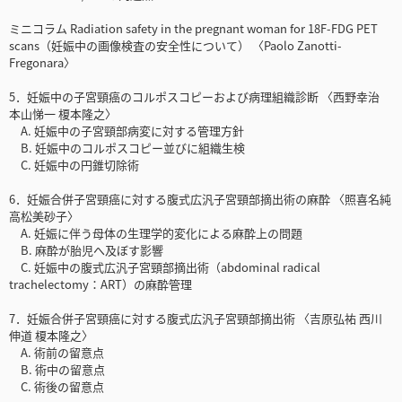
ミニコラム Radiation safety in the pregnant woman for 18F-FDG PET
scans（妊娠中の画像検査の安全性について） 〈Paolo Zanotti-
Fregonara〉
5．妊娠中の子宮頸癌のコルポスコピーおよび病理組織診断 〈西野幸治
本山悌一 榎本隆之〉
A. 妊娠中の子宮頸部病変に対する管理方針
B. 妊娠中のコルポスコピー並びに組織生検
C. 妊娠中の円錐切除術
6．妊娠合併子宮頸癌に対する腹式広汎子宮頸部摘出術の麻酔 〈照喜名純
高松美砂子〉
A. 妊娠に伴う母体の生理学的変化による麻酔上の問題
B. 麻酔が胎児へ及ぼす影響
C. 妊娠中の腹式広汎子宮頸部摘出術（abdominal radical
trachelectomy：ART）の麻酔管理
7．妊娠合併子宮頸癌に対する腹式広汎子宮頸部摘出術 〈吉原弘祐 西川
伸道 榎本隆之〉
A. 術前の留意点
B. 術中の留意点
C. 術後の留意点