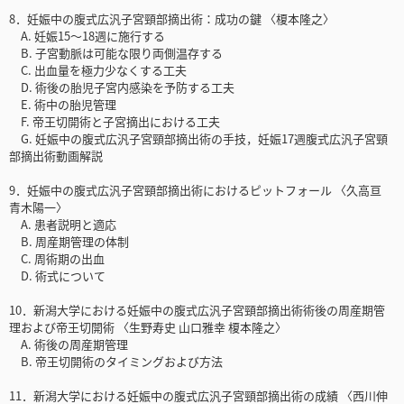
8．妊娠中の腹式広汎子宮頸部摘出術：成功の鍵 〈榎本隆之〉
A. 妊娠15～18週に施行する
B. 子宮動脈は可能な限り両側温存する
C. 出血量を極力少なくする工夫
D. 術後の胎児子宮内感染を予防する工夫
E. 術中の胎児管理
F. 帝王切開術と子宮摘出における工夫
G. 妊娠中の腹式広汎子宮頸部摘出術の手技，妊娠17週腹式広汎子宮頸
部摘出術動画解説
9．妊娠中の腹式広汎子宮頸部摘出術におけるピットフォール 〈久高亘
青木陽一〉
A. 患者説明と適応
B. 周産期管理の体制
C. 周術期の出血
D. 術式について
10．新潟大学における妊娠中の腹式広汎子宮頸部摘出術術後の周産期管
理および帝王切開術 〈生野寿史 山口雅幸 榎本隆之〉
A. 術後の周産期管理
B. 帝王切開術のタイミングおよび方法
11．新潟大学における妊娠中の腹式広汎子宮頸部摘出術の成績 〈西川伸