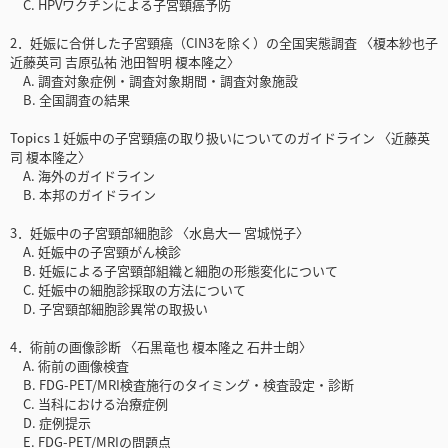
C. HPVワクチンによる子宮頸癌予防
2．妊娠に合併した子宮頸癌（CIN3を除く）の全国実態調査 〈榎本紗也子
近藤英司 吉原弘祐 池田智明 榎本隆之〉
A. 調査対象症例・調査対象期間・調査対象施設
B. 全国調査の結果
Topics 1 妊娠中の子宮頸癌の取り扱いについてのガイドライン 〈近藤英
司 榎本隆之〉
A. 海外のガイドライン
B. 本邦のガイドライン
3．妊娠中の子宮頸部細胞診 〈水島大一 宮城悦子〉
A. 妊娠中の子宮頸がん検診
B. 妊娠による子宮頸部組織と細胞の形態変化について
C. 妊娠中の細胞診採取の方法について
D. 子宮頸部細胞診異常の取扱い
4．術前の画像診断 〈石黒竜也 榎本隆之 石井士朗〉
A. 術前の画像検査
B. FDG-PET/MRI検査施行のタイミング・検査設定・診断
C. 当科における治療症例
D. 症例提示
E. FDG-PET/MRIの問題点