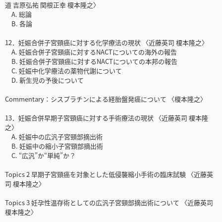
道 吉原弘祐 関根正幸 榎本隆之〉
A. 総論
B. 各論
12．妊娠合併子宮頸癌に対する化学療法の現状 〈近藤英司 榎本隆之〉
A. 妊娠合併子宮頸癌に対するNACTについての海外の報告
B. 妊娠合併子宮頸癌に対するNACTについての本邦の報告
C. 妊娠中化学療法の薬物代謝について
D. 新生児の予後について
Commentary：シスプラチンによる経胎盤発癌について 〈榎本隆之〉
13．妊娠合併早期子宮頸癌に対する手術療法の現状 〈近藤英司 榎本隆
之〉
A. 妊娠中の広汎子宮頸部摘出術
B. 妊娠中の縮小子宮頸部摘出術
C. “広汎”か“単純”か？
Topics 2 早期子宮頸癌を対象とした低侵襲縮小手術の臨床試験 〈近藤英
司 榎本隆之〉
Topics 3 妊孕性温存術としての広汎子宮頸部摘出術について 〈近藤英司
榎本隆之〉