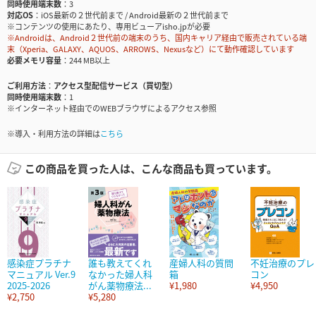
同時使用端末数
3
対応OS
iOS最新の２世代前まで / Android最新の２世代前まで
※コンテンツの使用にあたり、専用ビューアisho.jpが必要
※Androidは、Android２世代前の端末のうち、国内キャリア経由で販売されている端
末（Xperia、GALAXY、AQUOS、ARROWS、Nexusなど）にて動作確認しています
必要メモリ容量
244 MB以上
ご利用方法
アクセス型配信サービス（買切型）
同時使用端末数
1
※インターネット経由でのWEBブラウザによるアクセス参照
※導入・利用方法の詳細は
こちら
この商品を買った人は、こんな商品も買っています。
感染症プラチナ
誰も教えてくれ
産婦人科の質問
不妊治療のプレ
マニュアル Ver.9
なかった婦人科
箱
コン
2025-2026
がん薬物療法...
¥1,980
¥4,950
¥2,750
¥5,280