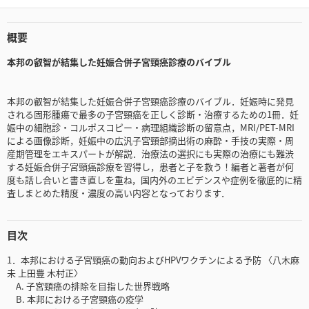
概要
本邦の叡智が結集した妊娠合併子宮頸癌診療のバイブル
本邦の叡智が結集した妊娠合併子宮頸癌診療のバイブル．妊娠時に発見
される固形腫瘍で最多の子宮頸癌を正しく診断・治療するための1冊．妊
娠中の細胞診・コルポスコピー・病理組織診断の留意点，MRI/PET-MRI
による画像診断，妊娠中の広汎子宮頸部摘出術の麻酔・手技の実際・周
産期管理をエキスパートが解説．治療法の選択にも実際の治療にも難渋
する妊娠合併子宮頸癌診療を習得し，患者と子を救う！編者と著者が何
度も話し合いと書き直しを重ね，国内外のエビデンスや症例を徹底的に精
査しまとめた精度・濃度の高い内容となっております．
目次
1．本邦における子宮頸癌の動向およびHPVワクチンによる予防 〈八木麻
未 上田豊 木村正〉
A. 子宮頸癌の排除を目指した世界戦略
B. 本邦における子宮頸癌の疫学