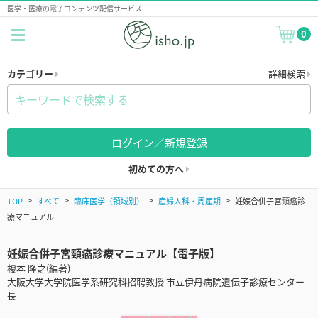
医学・医療の電子コンテンツ配信サービス
0
カテゴリー
詳細検索
ログイン／新規登録
初めての方へ
TOP
すべて
臨床医学（領域別）
産婦人科・周産期
妊娠合併子宮頸癌診
療マニュアル
妊娠合併子宮頸癌診療マニュアル【電子版】
榎本 隆之(編著)
大阪大学大学院医学系研究科招聘教授 市立伊丹病院遺伝子診療センター
長