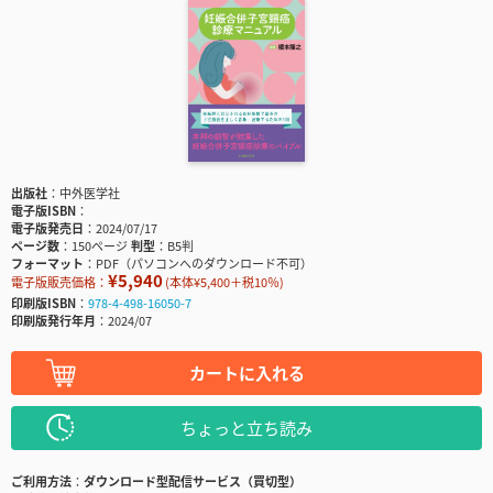
出版社
中外医学社
電子版ISBN
電子版発売日
2024/07/17
ページ数
150ページ
判型
B5判
フォーマット
PDF（パソコンへのダウンロード不可）
¥5,940
電子版販売価格：
(本体¥5,400＋税10％)
印刷版ISBN
978-4-498-16050-7
印刷版発行年月
2024/07
カートに入れる
ちょっと立ち読み
ご利用方法
ダウンロード型配信サービス（買切型）