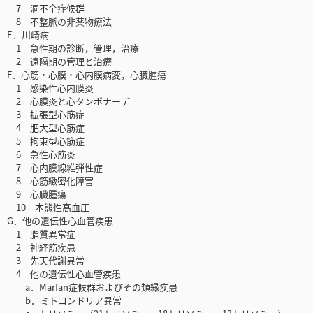
7 洞不全症候群
8 不整脈の非薬物療法
E．川崎病
1 急性期の診断，管理，治療
2 遠隔期の管理と治療
F．心筋・心膜・心内膜病変，心臓腫瘍
1 感染性心内膜炎
2 心膜炎と心タンポナーデ
3 拡張型心筋症
4 肥大型心筋症
5 拘束型心筋症
6 急性心筋炎
7 心内膜線維弾性症
8 心筋緻密化障害
9 心臓腫瘍
10 本態性高血圧
G．他の遺伝性心血管疾患
1 脂質異常症
2 神経筋疾患
3 先天代謝異常
4 他の遺伝性心血管疾患
a．Marfan症候群およびその類縁疾患
b．ミトコンドリア異常