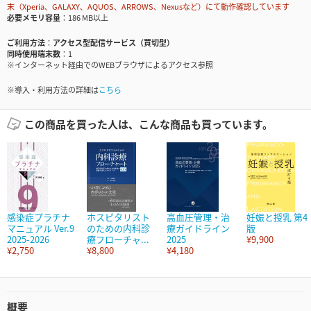
末（Xperia、GALAXY、AQUOS、ARROWS、Nexusなど）にて動作確認しています
必要メモリ容量
186 MB以上
ご利用方法
アクセス型配信サービス（買切型）
同時使用端末数
1
※インターネット経由でのWEBブラウザによるアクセス参照
※導入・利用方法の詳細は
こちら
この商品を買った人は、こんな商品も買っています。
感染症プラチナ
ホスピタリスト
高血圧管理・治
妊娠と授乳 第4
マニュアル Ver.9
のための内科診
療ガイドライン
版
2025-2026
療フローチャ...
2025
¥9,900
¥2,750
¥8,800
¥4,180
概要