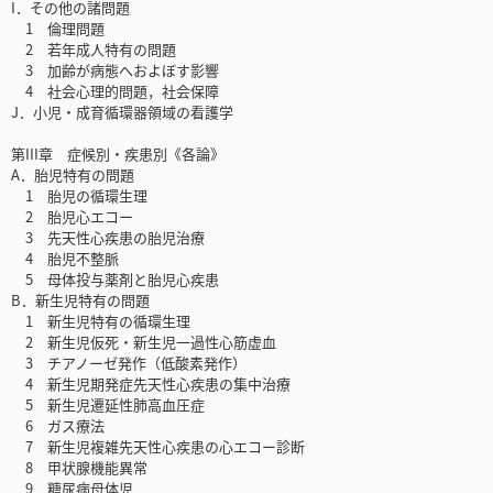
I．その他の諸問題
1 倫理問題
2 若年成人特有の問題
3 加齢が病態へおよぼす影響
4 社会心理的問題，社会保障
J．小児・成育循環器領域の看護学
第III章 症候別・疾患別《各論》
A．胎児特有の問題
1 胎児の循環生理
2 胎児心エコー
3 先天性心疾患の胎児治療
4 胎児不整脈
5 母体投与薬剤と胎児心疾患
B．新生児特有の問題
1 新生児特有の循環生理
2 新生児仮死・新生児一過性心筋虚血
3 チアノーゼ発作（低酸素発作）
4 新生児期発症先天性心疾患の集中治療
5 新生児遷延性肺高血圧症
6 ガス療法
7 新生児複雑先天性心疾患の心エコー診断
8 甲状腺機能異常
9 糖尿病母体児