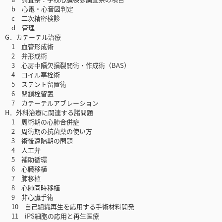
b 心電・心音図判定
c 二次精密検診
d 管理
G．カテーテル治療
1 血管形成術
2 弁形成術
3 心房中隔欠損裂開術・作成術（BAS）
4 コイル塞栓術
5 ステント留置術
6 閉鎖栓留置
7 カテーテルアブレーション
H．外科治療に関連する諸問題
1 周術期の心肺合併症
2 周術期の抗菌薬の使い方
3 術後遠隔期の問題
4 人工弁
5 補助循環
6 心臓移植
7 肺移植
8 心肺同時移植
9 非心臓手術
10 自己組織再生を応用する手術材料開発
11 iPS細胞の応用と再生医療