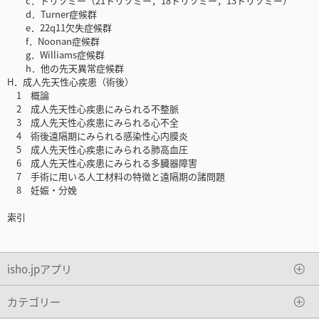
c．トリソミー（21トリソミー，18トリソミー，13トリソミー）
d．Turner症候群
e．22q11欠失症候群
f．Noonan症候群
g．Williams症候群
h．他の先天異常症候群
H．成人先天性心疾患（術後）
1 概論
2 成人先天性心疾患にみられる不整脈
3 成人先天性心疾患にみられる心不全
4 術後遠隔期にみられる感染性心内膜炎
5 成人先天性心疾患にみられる肺高血圧
6 成人先天性心疾患にみられる多臓器障害
7 手術に用いる人工材料の特徴と遠隔期の諸問題
8 妊娠・分娩
索引
isho.jpアプリ
カテゴリー