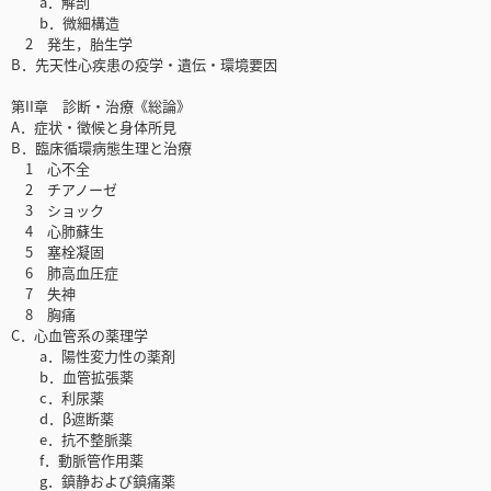
a．解剖
b．微細構造
2 発生，胎生学
B．先天性心疾患の疫学・遺伝・環境要因
第II章 診断・治療《総論》
A．症状・徴候と身体所見
B．臨床循環病態生理と治療
1 心不全
2 チアノーゼ
3 ショック
4 心肺蘇生
5 塞栓凝固
6 肺高血圧症
7 失神
8 胸痛
C．心血管系の薬理学
a．陽性変力性の薬剤
b．血管拡張薬
c．利尿薬
d．β遮断薬
e．抗不整脈薬
f．動脈管作用薬
g．鎮静および鎮痛薬