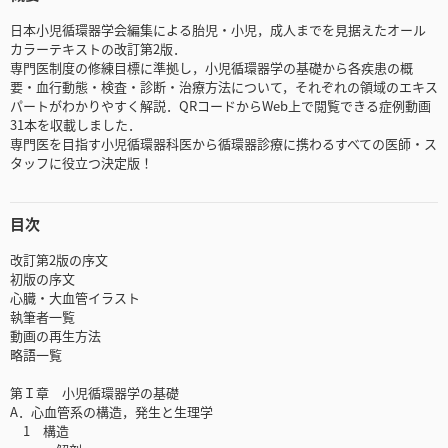
日本小児循環器学会編集による胎児・小児，成人までを見据えたオール
カラーテキストの改訂第2版．
専門医制度の修練目標に準拠し，小児循環器学の基礎から各疾患の概
要・血行動態・検査・診断・治療方法について，それぞれの領域のエキス
パートがわかりやすく解説．QRコードからWeb上で閲覧できる症例動画
31本を収載しました．
専門医を目指す小児循環器科医から循環器診療に携わるすべての医師・ス
タッフに役立つ決定版！
目次
改訂第2版の序文
初版の序文
心臓・大血管イラスト
執筆者一覧
動画の再生方法
略語一覧
第Ｉ章 小児循環器学の基礎
A．心血管系の構造，発生と生理学
1 構造