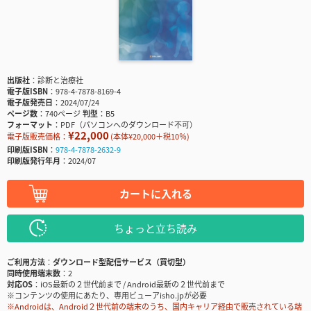
出版社
診断と治療社
電子版ISBN
978-4-7878-8169-4
電子版発売日
2024/07/24
ページ数
740ページ
判型
B5
フォーマット
PDF（パソコンへのダウンロード不可）
¥22,000
電子版販売価格：
(本体¥20,000＋税10％)
印刷版ISBN
978-4-7878-2632-9
印刷版発行年月
2024/07
カートに入れる
ちょっと立ち読み
ご利用方法
ダウンロード型配信サービス（買切型）
同時使用端末数
2
対応OS
iOS最新の２世代前まで / Android最新の２世代前まで
※コンテンツの使用にあたり、専用ビューアisho.jpが必要
※Androidは、Android２世代前の端末のうち、国内キャリア経由で販売されている端