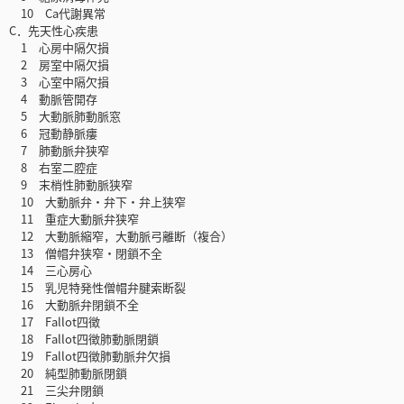
10 Ca代謝異常
C．先天性心疾患
1 心房中隔欠損
2 房室中隔欠損
3 心室中隔欠損
4 動脈管開存
5 大動脈肺動脈窓
6 冠動静脈瘻
7 肺動脈弁狭窄
8 右室二腔症
9 末梢性肺動脈狭窄
10 大動脈弁・弁下・弁上狭窄
11 重症大動脈弁狭窄
12 大動脈縮窄，大動脈弓離断（複合）
13 僧帽弁狭窄・閉鎖不全
14 三心房心
15 乳児特発性僧帽弁腱索断裂
16 大動脈弁閉鎖不全
17 Fallot四徴
18 Fallot四徴肺動脈閉鎖
19 Fallot四徴肺動脈弁欠損
20 純型肺動脈閉鎖
21 三尖弁閉鎖