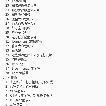
22 Ebstein病
23 総肺静脈還流異常
24 部分肺静脈還流異常
25 総動脈幹遺残
26 完全大血管転位
27 両大血管右室起始
28 単心室（内科）
29 単心室（外科）
30 左心低形成症候群
31 isomerism（内臓錯位）
32 修正大血管転位
33 血管輪
34 冠動脈の起始および走行異常
35 肺動静脈瘻
36 PA sling
37 Eisenmenger症候群
38 Fontan循環
D．不整脈
1 上室頻拍，心房粗動，心房細動
2 心室頻拍，心室細動
3 WPW症候群
4 QT延長症候群／QT短縮症候群
5 Brugada症候群
6 房室ブロック