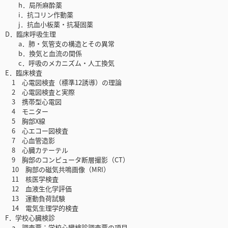
h．局所麻酔薬
i．抗コリン作動薬
j．抗血小板薬・抗凝固薬
D．臨床呼吸生理
a．肺・気管支の構造とその異常
b．換気と血流の関係
c．呼吸のメカニズム・人工換気
E．臨床検査
1 心電図検査（標準12誘導）の理論
2 心電図検査と実際
3 携帯型心電図
4 モニター
5 胸部X線
6 心エコー図検査
7 心血管造影
8 心臓カテーテル
9 胸部のコンピュータ断層撮影（CT）
10 胸部の磁気共鳴画像（MRI）
11 核医学検査
12 血液生化学評価
13 運動負荷試験
14 電気生理学的検査
F．学校心臓検診
a 調査票：学校心臓検診調査票の項目