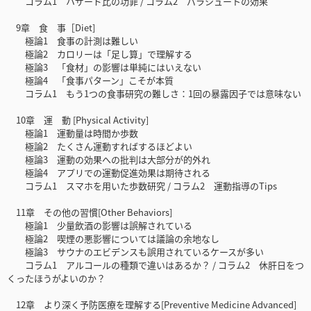
コラム1 ハザード比の功罪 / コラム2 パラシュートの効果
9章 食 事［Diet]
極論1 食事の計測は難しい
極論2 カロリーは「足し算」で理解する
極論3 「食材」の影響は単純にはいえない
極論4 「食事パターン」こそが本質
コラム1 もう1つの食事研究の難しさ：1回の暴露因子では意味ない
10章 運 動 [Physical Activity]
極論1 運動量は時間か歩数
極論2 たくさん運動すればするほどよい
極論3 運動の効果への批判は大部分が的外れ
極論4 アプリでの運動促進効果は期待される
コラム1 スマホを用いた歩数研究 / コラム2 運動指導のTips
11章 その他の習慣[Other Behaviors]
極論1 少量飲酒の影響は誤解されている
極論2 喫煙の悪影響については議論の余地なし
極論3 サウナのエビデンスも誤用されているケースが多い
コラム1 アルコールの種類で違いはあるか？ / コラム2 休肝日をつ
くったほうがよいのか？
12章 より深く予防医療を理解する[Preventive Medicine Advanced]