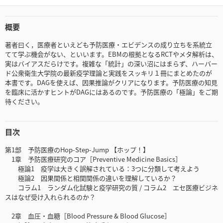
概要
著者曰く，医療者といえども予防医療・エビデンスの成り立ちを系統立
てて学ぶ機会がない、といいます。EBMの根拠となるRCTやメタ解析は、
実はバイアスだらけです。複雑な「統計」の深い沼にはまらず、ハーバー
ド公衆衛生大学院の最新疫学理論と実践をスッキリ１冊にまとめたのが
本書です。DAGを使えば、因果推論がクリアになります。予防医療の知見
を臨床に活かすヒントがDAGにはあるのです。予防医療の「極論」をご期
待ください。
目次
第1部 予防医療のHop-Step-Jump 【ホップ！】
1章 予防医療研究のコア［Preventive Medicine Basics］
極論1 疫学は大きく誤解されている：3つに分類して考えよう
極論2 因果関係と相関関係の違いを理解しているか？
コラム1 ランダム化試験と疫学研究の質 / コラム2 エセ医療ビジネ
スはなぜ受け入れられるのか？
2章 血圧・血糖［Blood Pressure & Blood Glucose］