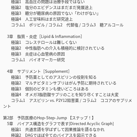
極論1 高血圧の問題は治療手段ではない
極論2 塩分のエビデンスはまだまだ発展途上
極論3 糖分が糖尿病の原因でない「わけがない」
極論4 人工甘味料はまだ研究途上
コラム1 ポリピル / コラム2 代替塩 / コラム3 糖アルコール
3章 脂質・炎症［Lipid & Inﬂammation］
極論1 コレステロールは難しくない
極論2 中性脂肪への介入も積極的に検討されている
極論3 炎症は心血管病の原因
コラム1 バイオマーカー研究
4章 サプリメント［Supplement］
極論1 予防薬としてのアスピリンの役割を知る
極論2 マルチビタミンサプリはがん予防に期待されている
極論3 個別のビタミンも使いどころはある
極論4 オメガ3脂肪酸サプリのことを知り尽くすことは大変
コラム1 アスピリン vs. P2Y12阻害薬 / コラム2 ココアのサプリメ
ント
第2部 予防医療のHop-Step-Jump 【ステップ！】
5章 バイアス構造をグラフで表す[Directed Acyclic Graph]
極論1 共通言語を学ばずして因果推論を語るなかれ
極論2 DAGでほぼ全てのバイアスを図示できる