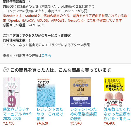
同時使用端末数
3
対応OS
iOS最新の２世代前まで / Android最新の２世代前まで
※コンテンツの使用にあたり、専用ビューアisho.jpが必要
※Androidは、Android２世代前の端末のうち、国内キャリア経由で販売されている端
末（Xperia、GALAXY、AQUOS、ARROWS、Nexusなど）にて動作確認しています
必要メモリ容量
24 MB以上
ご利用方法
アクセス型配信サービス（買切型）
同時使用端末数
1
※インターネット経由でのWEBブラウザによるアクセス参照
※導入・利用方法の詳細は
こちら
この商品を買った人は、こんな商品も買っています。
感染症プラチナ
レジデントのた
レジデントのた
誰も教えてくれ
マニュアル Ver.9
めの これだけ
めの感染症診療
なかった皮疹の
2025-2026
輸液
の鉄則
診かた・考え...
¥2,750
¥4,620
¥5,940
¥4,400