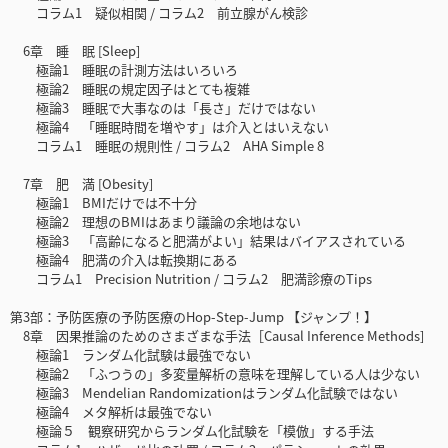
コラム1 疑似相関 / コラム2 前立腺がん検診
6章 睡 眠 [Sleep]
極論1 睡眠の計測方法はいろいろ
極論2 睡眠の規定因子はとても複雑
極論3 睡眠で大事なのは「長さ」だけではない
極論4 「睡眠時間を増やす」は介入とはいえない
コラム1 睡眠の規則性 / コラム2 AHA Simple 8
7章 肥 満 [Obesity]
極論1 BMIだけでは不十分
極論2 理想のBMIはあまり議論の余地はない
極論3 「高齢になると肥満がよい」結果はバイアスされている
極論4 肥満の介入は転換期にある
コラム1 Precision Nutrition / コラム2 肥満診療のTips
第3部：予防医療の予防医療のHop-Step-Jump 【ジャンプ！】
8章 因果推論のためのさまざまな手法［Causal Inference Methods]
極論1 ランダム化試験は最強でない
極論2 「ふつうの」多変量解析の意味を理解している人は少ない
極論3 Mendelian Randomizationはランダム化試験ではない
極論4 メタ解析は最強でない
極論５ 観察研究からランダム化試験を「模倣」する手法