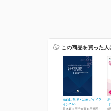
この商品を買った人
高血圧管理・治療ガイドラ
新
イン2025
［
日本高血圧学会高血圧管理・
細