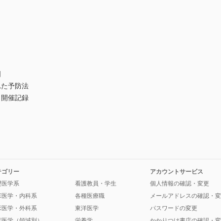
明
れた予防法
と開催記録
テゴリー
アカウントサービス
礎医学系
看護教員・学生
個人情報の確認・変更
床医学・内科系
各種医療職
メールアドレスの確認・変
床医学・外科系
東洋医学
パスワードの変更
床医学（領域別）
栄養学
かかりつけ書店の確認・変