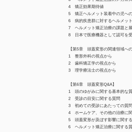
4 矯正効果期待値
5 矯正ヘルメット装着中の児へ
6 病的疾患群に対するヘルメッ
7 ヘルメット矯正治療の課題と
8 日本で医療機器として認可を
【第5章 頭蓋変形の関連領域へ
1 整形外科の視点から
2 歯科矯正学の視点から
3 理学療法士の視点から
【第6章 頭蓋変形Q&A】
1 頭のゆがみに関する基本的な
2 受診の目安に関する質問
3 初めての受診にあたっての質
4 ホームケア、その他の治療に
5 頭蓋変形が及ぼす影響に関す
6 ヘルメット矯正治療に関する