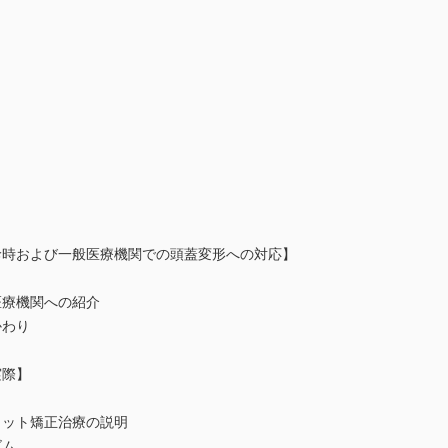
】
診時および一般医療機関での頭蓋変形への対応】
医療機関への紹介
かわり
実際】
メット矯正治療の説明
ズム