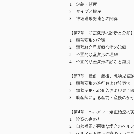
1 定義・頻度
2 タイプと機序
3 神経運動発達との関係
【第2章 頭蓋変形の診断と分類
1 頭蓋変形の分類
2 頭蓋縫合早期癒合症の治療
3 位置的頭蓋変形の理解
4 位置的頭蓋変形の診断と鑑別
【第3章 産前・産後、乳幼児健
1 頭蓋変形の進行および診察法
2 頭蓋変形への介入および専門
3 助産師による産前・産後のか
【第4章 ヘルメット矯正治療の
1 診察の進め方
2 自然矯正が困難な場合のヘル
3 ヘルメット矯正治療のメカニ