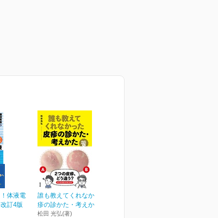
る！体液電
誰も教えてくれなかった皮
改訂4版
疹の診かた・考えかた[W...
松田 光弘(著)