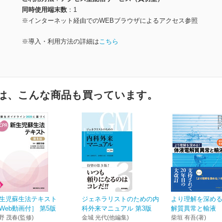
同時使用端末数
1
※インターネット経由でのWEBブラウザによるアクセス参照
※導入・利用方法の詳細は
こちら
は、こんな商品も買っています。
生児蘇生法テキスト
ジェネラリストのための内
より理解を深め
Web動画付］ 第5版
科外来マニュアル 第3版
解質異常と輸液 
野 茂春(監修)
金城 光代(他編集)
柴垣 有吾(著)