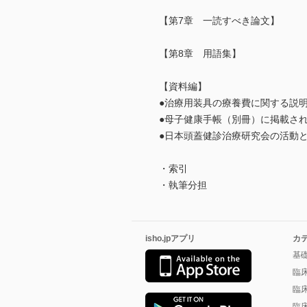
【第7章 一読すべき論文】
【第8章 用語集】
【資料編】
●治療用装具の療養費に関する説
●母子健康手帳（別冊）に掲載さ
●日本頭蓋健診治療研究会の活動
・索引
・執筆分担
isho.jpアプリ
カ
基
臨
臨
臨