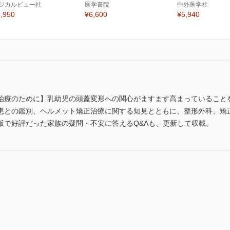
ジカルビュー社
医学書院
中外医学社
,950
¥6,600
¥5,940
治療のために】乳幼児の頭蓋変形への関心がますます高まっていること
患との鑑別、ヘルメット矯正治療に関する知見とともに、整形外科、矯
版で好評だった家族の疑問・不安に答えるQ&Aも、更新して収載。