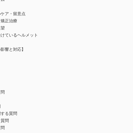
のケア・留意点
ト矯正治療
展望
受けているヘルメット
の影響と対応】
質問
問
関する質問
る質問
質問