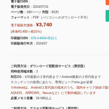
電子版ISBN
電子版発売日
2024/07/31
ページ数
180ページ
判型
B5判
フォーマット
PDF（パソコンへのダウンロード不可）
¥3,740
電子版販売価格：
(本体¥3,400＋税10％)
印刷版ISBN
978-4-8404-8511-1
印刷版発行年月
2024/07
ご利用方法
ダウンロード型配信サービス（買切型）
同時使用端末数
3
対応OS
iOS最新の２世代前まで / Android最新の２世代前まで
※コンテンツの使用にあたり、専用ビューアisho.jpが必要
※Androidは、Android２世代前の端末のうち、国内キャリア経由で販
AQUOS、ARROWS、Nexusなど）にて動作確認しています
必要メモリ容量
58 MB以上
ご利用方法
アクセス型配信サービス（買切型）