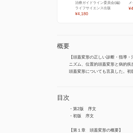
治療ガイドライン委員会(編)
メ
ライフサイエンス出版
¥4
¥4,180
概要
【頭蓋変形の正しい診断・指導・
ニズム、位置的頭蓋変形と病的疾
頭蓋変形についても言及した。初
目次
・第2版 序文
・初版 序文
【第１章 頭蓋変形の概要】