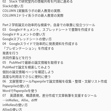
02 Slack で研究室内の情報共有を円滑に進める
Slackの使い方
COLUMN 1実験系ラボの新人教育の実際.
COLUMN 2ドライ系ラボの新人教育の実際
Part 2 学術論文の効率的な検索や，自身での執筆に役立つツール
03 Googleドキュメント，スプレッドシートで書類を作成する
Googleドキュメントの使い方
Googleスプレッドシートの使い方
04 Googleスライドで効率的に発表資料を作成する
「プレゼンテーション」を作成する
発表を行う
共同作業などを行う
05 PubMedで最新の論文情報を取得する
PubMedで論文を検索してみよう
個別の論文情報ページを確認しよう
高度な利用法でさらに便利に使う
06 文献管理ツールPaperpileで論文情報を収集・整理・文献リスト作成
Paperpileの使い方
WordでPaperpileを使う
07 英語表現，略語表現，差分作成で文章執筆を支援するツール
―inMeXes，Allie，difff
inMeXesの使い方
Allieの使い方