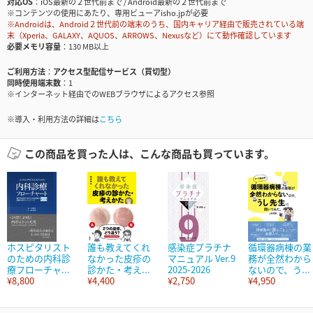
対応OS
iOS最新の２世代前まで / Android最新の２世代前まで
※コンテンツの使用にあたり、専用ビューアisho.jpが必要
※Androidは、Android２世代前の端末のうち、国内キャリア経由で販売されている端
末（Xperia、GALAXY、AQUOS、ARROWS、Nexusなど）にて動作確認しています
必要メモリ容量
130 MB以上
ご利用方法
アクセス型配信サービス（買切型）
同時使用端末数
1
※インターネット経由でのWEBブラウザによるアクセス参照
※導入・利用方法の詳細は
こちら
この商品を買った人は、こんな商品も買っています。
ホスピタリスト
誰も教えてくれ
感染症プラチナ
循環器病棟の業
のための内科診
なかった皮疹の
マニュアル Ver.9
務が全然わから
療フローチャ...
診かた・考え...
2025-2026
ないので、う...
¥8,800
¥4,400
¥2,750
¥4,950