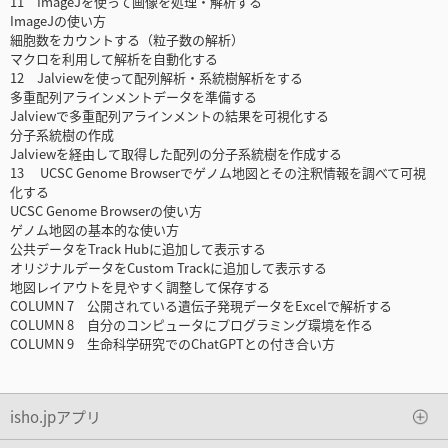
11 ImageJを使って画像を処理・解析する
ImageJの使い方
細胞数をカウントする（粒子数の解析）
マクロを利用して解析を自動化する
12 Jalviewを使って配列解析・系統樹解析をする
多重配列アラインメントデータを準備する
Jalviewで多重配列アラインメントの結果を可視化する
分子系統樹の作成
Jalviewを経由して取得した配列の分子系統樹を作成する
13 UCSC Genome Browserでゲノム地図とその注釈情報を調べて可視
化する
UCSC Genome Browserの使い方
ゲノム地図の基本的な使い方
公共データをTrack Hubに追加して表示する
オリジナルデータをCustom Trackに追加して表示する
地図レイアウトを見やすく調整して保存する
COLUMN 7 公開されている遺伝子発現データをExcelで解析する
COLUMN 8 自分のコンピュータにプログラミング環境を作る
COLUMN 9 生命科学研究でのChatGPTとの付き合い方
isho.jpアプリ