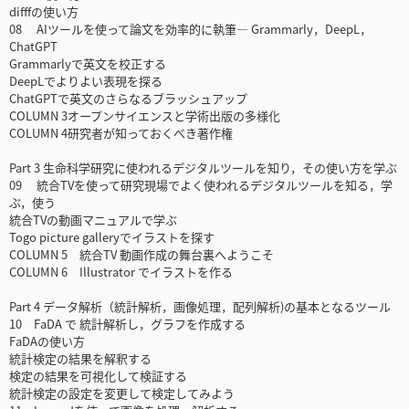
difffの使い方
08 AIツールを使って論文を効率的に執筆― Grammarly，DeepL，
ChatGPT
Grammarlyで英文を校正する
DeepLでよりよい表現を探る
ChatGPTで英文のさらなるブラッシュアップ
COLUMN 3オープンサイエンスと学術出版の多様化
COLUMN 4研究者が知っておくべき著作権
Part 3 生命科学研究に使われるデジタルツールを知り，その使い方を学ぶ
09 統合TVを使って研究現場でよく使われるデジタルツールを知る，学
ぶ，使う
統合TVの動画マニュアルで学ぶ
Togo picture galleryでイラストを探す
COLUMN 5 統合TV 動画作成の舞台裏へようこそ
COLUMN 6 Illustrator でイラストを作る
Part 4 データ解析（統計解析，画像処理，配列解析)の基本となるツール
10 FaDA で 統計解析し，グラフを作成する
FaDAの使い方
統計検定の結果を解釈する
検定の結果を可視化して検証する
統計検定の設定を変更して検定してみよう