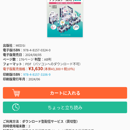
出版社
MEDSi
電子版ISBN
978-4-8157-0324-0
電子版発売日
2024/08/05
ページ数
176ページ
判型
AB判
フォーマット
PDF（パソコンへのダウンロード不可）
¥3,630
電子版販売価格：
(本体¥3,300＋税10％)
印刷版ISBN
978-4-8157-3106-9
印刷版発行年月
2024/06
カートに入れる
ちょっと立ち読み
ご利用方法
ダウンロード型配信サービス（買切型）
同時使用端末数
2