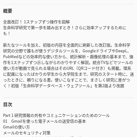
概要
全面改訂！ 1ステップずつ操作を図解
生命科学研究で第一歩を踏み出すとき！さらに効率アップするために
も！
新たなツールを加え、初版の内容を全面的に刷新した改訂版。生命科学
研究の分野で誰もが使うデジタルツールを、GoogleドライブやDeepL、
PubMedなどの効率的な使い方から、統計解析・画像処理の基本まで、操
作を1ステップずつ示しながらわかりやすく解説。統合TVなどでツールの
使い方が動画で見られる場合はそのURL（QRコード付き）も掲載。理系
に配属になったばかりの学生から大学院生まで、研究のスタート時に、迷
ったときに、頼りになる書。使いこなすことで、まさしく研究に差がつ
く！初版「生命科学データベース・ウェブツール」を第2版より改題
目次
Part 1 研究情報の共有やコミュニケーションのためのツール
01 Gmailを使った電子メールの送受信の基本
Gmailの使い方
メールのセキュリティ対策