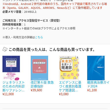
※Androidは、Android２世代前の端末のうち、国内キャリア経由で販売されている端
末（Xperia、GALAXY、AQUOS、ARROWS、Nexusなど）にて動作確認しています
必要メモリ容量
28 MB以上
ご利用方法
アクセス型配信サービス（買切型）
同時使用端末数
1
※インターネット経由でのWEBブラウザによるアクセス参照
※導入・利用方法の詳細は
こちら
この商品を買った人は、こんな商品も買っています。
ジェネラリスト
改訂第６版 救急
エビデンスに基
糖尿病治療ガイ
のための内科診
診療指針
づく疾患別看護
ド2024
断リファレン...
¥39,600
ケア関連図...
¥1,100
¥11,000
¥3,080