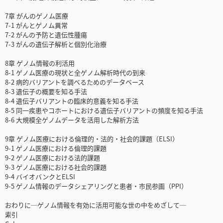
7章 がんのゲノム医療
7-1 がんとゲノム異常
7-2 がんの予防と遺伝性腫瘍
7-3 がんの遺伝子解析と個別化治療
8章 ゲノム情報の利活用
8-1 ゲノム医療の現状と全ゲノム解析時代の到来
8-2 病的バリアントを調べるためのデータベース
8-3 遺伝子の概要を知る手法
8-4 遺伝子バリアントの臨床的意義を知る手法
8-5 同一疾患やコホートにおける遺伝子バリアントの頻度を知る手法
8-6 大規模全ゲノムデータを活用した解析方法
9章 ゲノム医療における倫理的・法的・社会的課題（ELSI）
9-1 ゲノム医療における倫理的課題
9-2 ゲノム医療における法的課題
9-3 ゲノム医療における社会的課題
9-4 バイオバンクとELSI
9-5 ゲノム情報のデータシェアリングと患者・市民参画（PPI）
おわりに─ゲノム情報を有効に活用可能な世の中をめざして─
索引