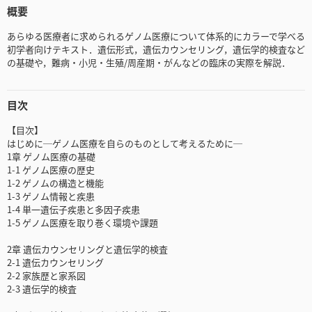
概要
あらゆる医療者に求められるゲノム医療について体系的にカラーで学べる
初学者向けテキスト．遺伝形式，遺伝カウンセリング，遺伝学的検査など
の基礎や，難病・小児・生殖/周産期・がんなどの臨床の実際を解説．
目次
【目次】
はじめに─ゲノム医療を自らのものとして考えるために─
1章 ゲノム医療の基礎
1-1 ゲノム医療の歴史
1-2 ゲノムの構造と機能
1-3 ゲノム情報と疾患
1-4 単一遺伝子疾患と多因子疾患
1-5 ゲノム医療を取り巻く環境や課題
2章 遺伝カウンセリングと遺伝学的検査
2-1 遺伝カウンセリング
2-2 家族歴と家系図
2-3 遺伝学的検査