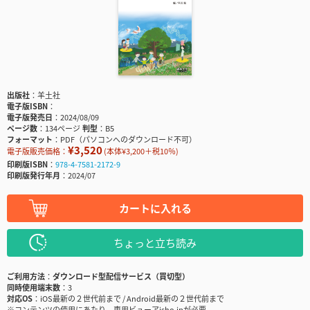
出版社
羊土社
電子版ISBN
電子版発売日
2024/08/09
ページ数
134ページ
判型
B5
フォーマット
PDF（パソコンへのダウンロード不可）
¥3,520
電子版販売価格：
(本体¥3,200＋税10％)
印刷版ISBN
978-4-7581-2172-9
印刷版発行年月
2024/07
カートに入れる
ちょっと立ち読み
ご利用方法
ダウンロード型配信サービス（買切型）
同時使用端末数
3
対応OS
iOS最新の２世代前まで / Android最新の２世代前まで
※コンテンツの使用にあたり、専用ビューアisho.jpが必要