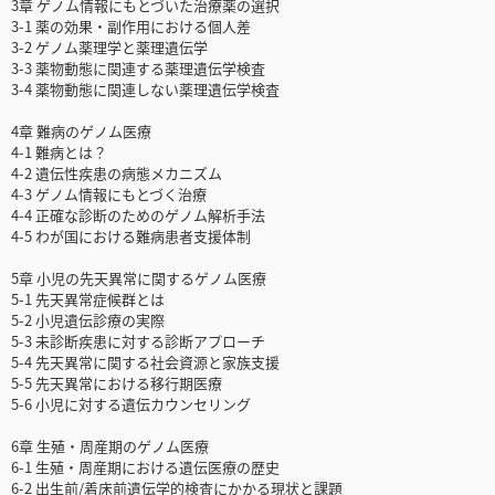
3章 ゲノム情報にもとづいた治療薬の選択
3-1 薬の効果・副作用における個人差
3-2 ゲノム薬理学と薬理遺伝学
3-3 薬物動態に関連する薬理遺伝学検査
3-4 薬物動態に関連しない薬理遺伝学検査
4章 難病のゲノム医療
4-1 難病とは？
4-2 遺伝性疾患の病態メカニズム
4-3 ゲノム情報にもとづく治療
4-4 正確な診断のためのゲノム解析手法
4-5 わが国における難病患者支援体制
5章 小児の先天異常に関するゲノム医療
5-1 先天異常症候群とは
5-2 小児遺伝診療の実際
5-3 未診断疾患に対する診断アプローチ
5-4 先天異常に関する社会資源と家族支援
5-5 先天異常における移行期医療
5-6 小児に対する遺伝カウンセリング
6章 生殖・周産期のゲノム医療
6-1 生殖・周産期における遺伝医療の歴史
6-2 出生前/着床前遺伝学的検査にかかる現状と課題