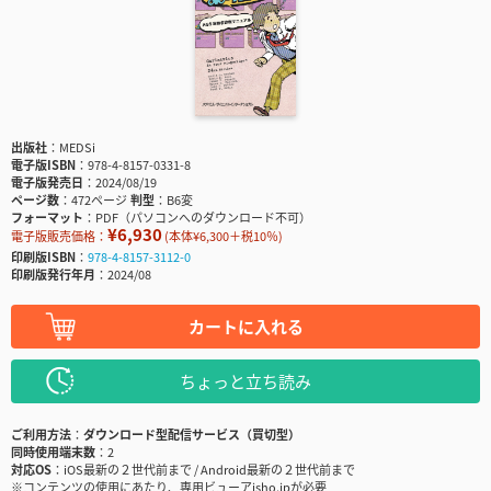
出版社
MEDSi
電子版ISBN
978-4-8157-0331-8
電子版発売日
2024/08/19
ページ数
472ページ
判型
B6変
フォーマット
PDF（パソコンへのダウンロード不可）
¥6,930
電子版販売価格：
(本体¥6,300＋税10％)
印刷版ISBN
978-4-8157-3112-0
印刷版発行年月
2024/08
カートに入れる
ちょっと立ち読み
ご利用方法
ダウンロード型配信サービス（買切型）
同時使用端末数
2
対応OS
iOS最新の２世代前まで / Android最新の２世代前まで
※コンテンツの使用にあたり、専用ビューアisho.jpが必要