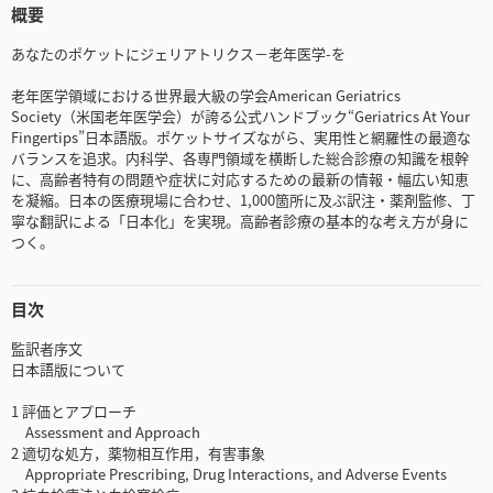
概要
あなたのポケットにジェリアトリクス－老年医学-を
老年医学領域における世界最大級の学会American Geriatrics
Society（米国老年医学会）が誇る公式ハンドブック“Geriatrics At Your
Fingertips”日本語版。ポケットサイズながら、実用性と網羅性の最適な
バランスを追求。内科学、各専門領域を横断した総合診療の知識を根幹
に、高齢者特有の問題や症状に対応するための最新の情報・幅広い知恵
を凝縮。日本の医療現場に合わせ、1,000箇所に及ぶ訳注・薬剤監修、丁
寧な翻訳による「日本化」を実現。高齢者診療の基本的な考え方が身に
つく。
目次
監訳者序文
日本語版について
1 評価とアプローチ
Assessment and Approach
2 適切な処方，薬物相互作用，有害事象
Appropriate Prescribing, Drug Interactions, and Adverse Events