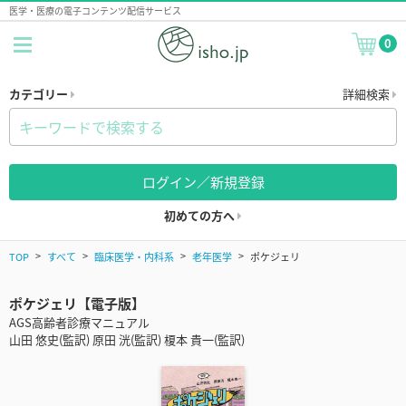
医学・医療の電子コンテンツ配信サービス
0
カテゴリー
詳細検索
ログイン／新規登録
初めての方へ
TOP
すべて
臨床医学・内科系
老年医学
ポケジェリ
ポケジェリ【電子版】
AGS高齢者診療マニュアル
山田 悠史(監訳) 原田 洸(監訳) 榎本 貴一(監訳)