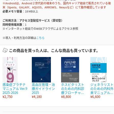
※Androidは、Android２世代前の端末のうち、国内キャリア経由で販売されている端
末（Xperia、GALAXY、AQUOS、ARROWS、Nexusなど）にて動作確認しています
必要メモリ容量
18 MB以上
ご利用方法
アクセス型配信サービス（買切型）
同時使用端末数
1
※インターネット経由でのWEBブラウザによるアクセス参照
※導入・利用方法の詳細は
こちら
この商品を買った人は、こんな商品も買っています。
感染症プラチナ
高血圧管理・治
ホスピタリスト
ジェネラリスト
マニュアル Ver.9
療ガイドライン
のための内科診
のための内科外
2025-2026
2025
療フローチャ...
来マニュアル...
¥2,750
¥4,180
¥8,800
¥6,600