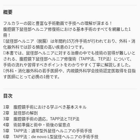
概要
フルカラーの図と豊富な手術動画で手技への理解が深まる！
腹腔鏡下鼠径部ヘルニア修復術における基本手術のすべてを網羅した1
冊！
鼠径部ヘルニア（脱腸）は年間約15万件手術が行われており、外科・消
化器外科では診る頻度の高い疾患の1つです。
本書では、鼠径部ヘルニアに対する治療の中でも技術の習得が難しいと
される、腹腔鏡下鼠径部ヘルニア修復術（TAPP法、TEP法）について、
手術の流れや習得すべきポイントをわかりやすく丁寧に解説しました。
外科・消化器外科の若手医師や、内視鏡外科学会技術認定医取得を目指
す医師にとって必携の1冊です。
目次
1章 腹腔鏡手術における学ぶべき基本スキル
2章 鼠径部の解剖
3章 腹腔鏡手術の適応，TAPP法とTEP法
4章 術前準備と術中・術後の留意点
5章 TAPP法：通常型外鼠径ヘルニアの手術手技
6章 TAPP法：de novo L型鼠径ヘルニアの手術手技