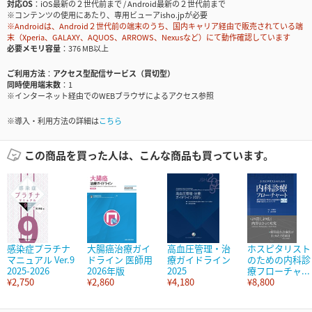
対応OS
iOS最新の２世代前まで / Android最新の２世代前まで
※コンテンツの使用にあたり、専用ビューアisho.jpが必要
※Androidは、Android２世代前の端末のうち、国内キャリア経由で販売されている端
末（Xperia、GALAXY、AQUOS、ARROWS、Nexusなど）にて動作確認しています
必要メモリ容量
376 MB以上
ご利用方法
アクセス型配信サービス（買切型）
同時使用端末数
1
※インターネット経由でのWEBブラウザによるアクセス参照
※導入・利用方法の詳細は
こちら
この商品を買った人は、こんな商品も買っています。
感染症プラチナ
大腸癌治療ガイ
高血圧管理・治
ホスピタリスト
マニュアル Ver.9
ドライン 医師用
療ガイドライン
のための内科診
2025-2026
2026年版
2025
療フローチャ...
¥2,750
¥2,860
¥4,180
¥8,800