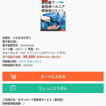
出版社
日本医事新報社
電子版ISBN
電子版発売日
2024/08/26
ページ数
238ページ
判型
B5
フォーマット
PDF（パソコンへのダウンロード不可）
¥9,900
電子版販売価格：
(本体¥9,000＋税10％)
印刷版ISBN
978-4-7849-1351-0
印刷版発行年月
2024/08
カートに入れる
ちょっと立ち読み
ご利用方法
ダウンロード型配信サービス（買切型）
同時使用端末数
2