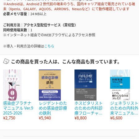
※Androidは、Android２世代前の端末のうち、国内キャリア経由で販売されている端
末（Xperia、GALAXY、AQUOS、ARROWS、Nexusなど）にて動作確認しています
必要メモリ容量
24 MB以上
ご利用方法
アクセス型配信サービス（買切型）
同時使用端末数
1
※インターネット経由でのWEBブラウザによるアクセス参照
※導入・利用方法の詳細は
こちら
この商品を買った人は、こんな商品も買っています。
感染症プラチナ
レジデントのた
ホスピタリスト
ジェネラリスト
マニュアル Ver.9
めの感染症診療
のための内科診
のための内科外
2025-2026
の鉄則
療フローチャ...
来マニュアル...
¥2,750
¥5,940
¥8,800
¥6,600