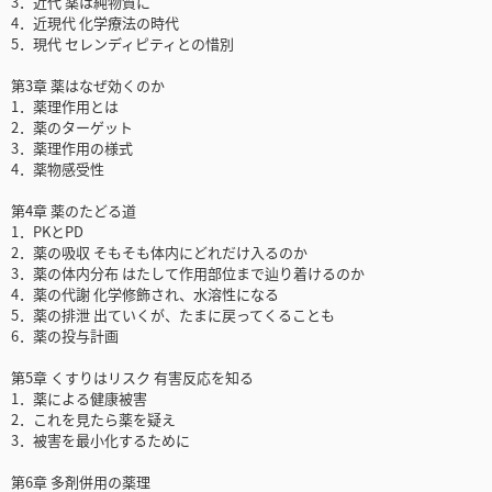
3．近代 薬は純物質に
4．近現代 化学療法の時代
5．現代 セレンディピティとの惜別
第3章 薬はなぜ効くのか
1．薬理作用とは
2．薬のターゲット
3．薬理作用の様式
4．薬物感受性
第4章 薬のたどる道
1．PKとPD
2．薬の吸収 そもそも体内にどれだけ入るのか
3．薬の体内分布 はたして作用部位まで辿り着けるのか
4．薬の代謝 化学修飾され、水溶性になる
5．薬の排泄 出ていくが、たまに戻ってくることも
6．薬の投与計画
第5章 くすりはリスク 有害反応を知る
1．薬による健康被害
2．これを見たら薬を疑え
3．被害を最小化するために
第6章 多剤併用の薬理