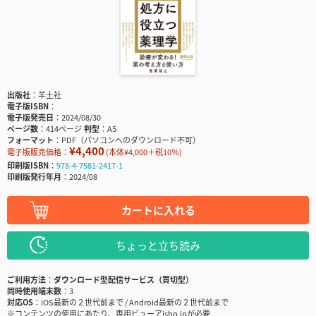
出版社
羊土社
電子版ISBN
電子版発売日
2024/08/30
ページ数
414ページ
判型
A5
フォーマット
PDF（パソコンへのダウンロード不可）
¥4,400
電子版販売価格：
(本体¥4,000＋税10％)
印刷版ISBN
978-4-7581-2417-1
印刷版発行年月
2024/08
カートに入れる
ちょっと立ち読み
ご利用方法
ダウンロード型配信サービス（買切型）
同時使用端末数
3
対応OS
iOS最新の２世代前まで / Android最新の２世代前まで
※コンテンツの使用にあたり、専用ビューアisho.jpが必要