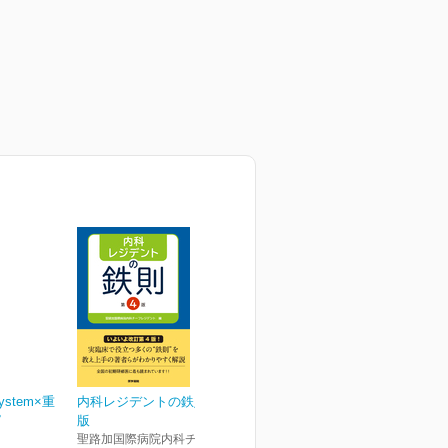
ystem×重
内科レジデントの鉄則 第4
ピ
版
聖路加国際病院内科チーフレ