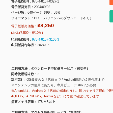
電子版ISBN
978-4-8157-0327-1
電子版発売日
2024/09/02
ページ数
640ページ
判型
B6変
フォーマット
PDF（パソコンへのダウンロード不可）
¥8,250
電子版販売価格：
(本体¥7,500＋税10％)
印刷版ISBN
978-4-8157-3108-3
印刷版発行年月
2024/07
ご利用方法
ダウンロード型配信サービス（買切型）
同時使用端末数
2
対応OS
iOS最新の２世代前まで / Android最新の２世代前まで
※コンテンツの使用にあたり、専用ビューアisho.jpが必要
※Androidは、Android２世代前の端末のうち、国内キャリア経由で販
AQUOS、ARROWS、Nexusなど）にて動作確認しています
必要メモリ容量
178 MB以上
ご利用方法
アクセス型配信サービス（買切型）