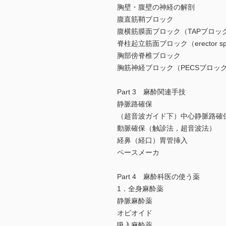
胸壁・腹壁の神経の解剖
腹直筋鞘ブロック
腹横筋膜面ブロック（TAPブロッ
脊柱起立筋面ブロック（erector spina
胸部傍脊椎ブロック
胸筋神経ブロック（PECSブロッ
Part 3 麻酔関連手技
静脈路確保
（超音波ガイド下）中心静脈路確
動脈確保（触診法，超音波法）
経鼻（経口）胃管挿入
ペースメーカ
Part 4 麻酔科医の使う薬
1．全身麻酔薬
静脈麻酔薬
オピオイド
吸入麻酔薬