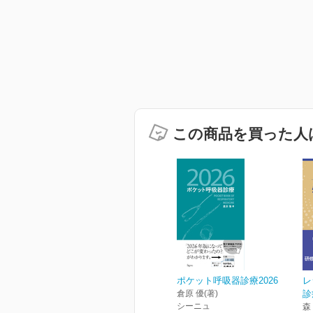
この商品を買った人
ポケット呼吸器診療2026
レ
倉原 優(著)
診
シーニュ
森