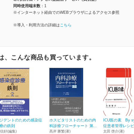
同時使用端末数
1
※インターネット経由でのWEBブラウザによるアクセス参照
※導入・利用方法の詳細は
こちら
は、こんな商品も買っています。
ジデントのための感染症
ホスピタリストのための内
ICU医の素 By s
療の鉄則
科診療フローチャート 第...
症患者管理レシ
 信好(編集)
髙岸 勝繁(著)
太田 啓介(著)