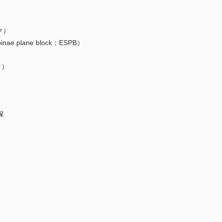
ク）
e plane block：ESPB）
ク）
保