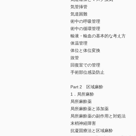
気管挿管
気道困難
術中の呼吸管理
術中の循環管理
輸液・輸血の基本的な考え方
体温管理
体位と体位変換
抜管
回復室での管理
手術部位感染防止
Part 2 区域麻酔
1．局所麻酔
局所麻酔薬
局所麻酔薬と添加薬
局所麻酔薬の副作用と対処法
末梢神経障害
抗凝固療法と区域麻酔