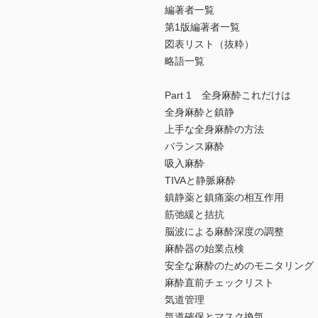
編著者一覧
第1版編著者一覧
図表リスト（抜粋）
略語一覧
Part 1 全身麻酔これだけは
全身麻酔と鎮静
上手な全身麻酔の方法
バランス麻酔
吸入麻酔
TIVAと静脈麻酔
鎮静薬と鎮痛薬の相互作用
筋弛緩と拮抗
脳波による麻酔深度の調整
麻酔器の始業点検
安全な麻酔のためのモニタリング
麻酔直前チェックリスト
気道管理
気道確保とマスク換気