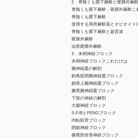
2．脊髄くも膜下麻酔と硬膜外麻
脊髄くも膜下麻酔，硬膜外麻酔こ
脊髄くも膜下麻酔
使用する局所麻酔薬とオピオイド
脊髄くも膜下麻酔と超音波
硬膜外麻酔
仙骨硬膜外麻酔
3．末梢神経ブロック
末梢神経ブロックこれだけは
腕神経叢の解剖
斜角筋間腕神経叢ブロック
鎖骨上腕神経叢ブロック
腋窩腕神経叢ブロック
下肢の神経の解剖
大腿神経ブロック
S-FIBとPENGブロック
内転筋管ブロック
閉鎖神経ブロック
膝窩部坐骨神経ブロック