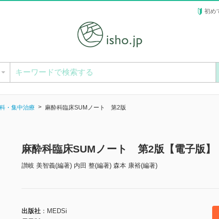
初め
ー
科・集中治療
麻酔科臨床SUMノート 第2版
麻酔科臨床SUMノート 第2版【電子版】
讃岐 美智義(編著) 内田 整(編著) 森本 康裕(編著)
出版社
MEDSi