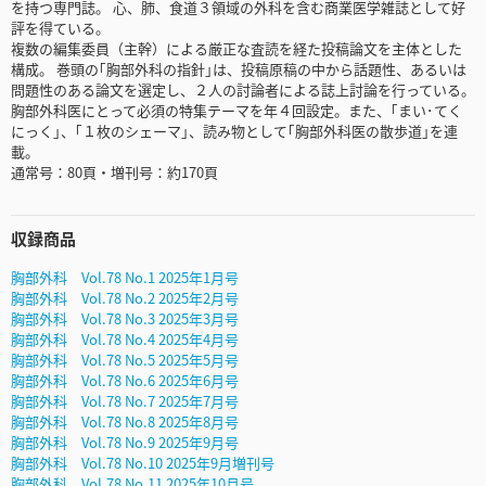
を持つ専門誌。 心、肺、食道３領域の外科を含む商業医学雑誌として好
評を得ている。
複数の編集委員（主幹）による厳正な査読を経た投稿論文を主体とした
構成。 巻頭の｢胸部外科の指針｣は、投稿原稿の中から話題性、あるいは
問題性のある論文を選定し、２人の討論者による誌上討論を行っている。
胸部外科医にとって必須の特集テーマを年４回設定。また、｢まい･てく
にっく｣、｢１枚のシェーマ｣、読み物として｢胸部外科医の散歩道｣を連
載。
通常号：80頁・増刊号：約170頁
収録商品
胸部外科 Vol.78 No.1 2025年1月号
胸部外科 Vol.78 No.2 2025年2月号
胸部外科 Vol.78 No.3 2025年3月号
胸部外科 Vol.78 No.4 2025年4月号
胸部外科 Vol.78 No.5 2025年5月号
胸部外科 Vol.78 No.6 2025年6月号
胸部外科 Vol.78 No.7 2025年7月号
胸部外科 Vol.78 No.8 2025年8月号
胸部外科 Vol.78 No.9 2025年9月号
胸部外科 Vol.78 No.10 2025年9月増刊号
胸部外科 Vol.78 No.11 2025年10月号