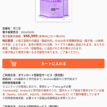
出版社
南江堂
電子版発売日
2024/09/09
¥46,999
電子版販売価格：
(本体¥42,727＋税10％)
特記事項
※南江堂発行の雑誌『胸部外科』の2025年 年間購読商品（電子版・13冊発
行予定）になります。各号が発売され次第、ライブラリ画面に追加されます。またその
都度、本商品ページの「収録商品」に追加された号が表示されます。
※冊子版より発売が遅くなる可能性があります。ご了承ください。
カートに入れる
ご利用方法
ダウンロード型配信サービス（買切型）
対応OS
iOS最新の２世代前まで / Android最新の２世代前まで
同時使用端末数
3
※コンテンツの使用にあたり、専用ビューアisho.jpが必要
※Androidは、Android２世代前の端末のうち、国内キャリア経由で販売されている端
末（Xperia、GALAXY、AQUOS、ARROWS、Nexusなど）にて動作確認しています
※同時使用端末数、必要メモリ容量は収録商品を参照ください
ご利用方法
アクセス型配信サービス（買切型）