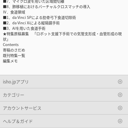
■7．マイクロ波を用いた区域間切離
■8．肺移植におけるバーチャルクロスマッチの導入
Ⅳ．食道領域
■1．da Vinci SPによる肋骨弓下食道切除術
■2．da Vinci Xiによる縦隔鏡手術
■3．AIを用いた食道手術
★特集原稿募集 「ロボット支援下手術での気管支形成・血管形成の現
状」
Contents
寄稿のさだめ
既刊特集一覧
編集メモ
isho.jpアプリ
カテゴリー
アカウントサービス
ヘルプ＆ガイド