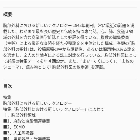
概要
胸部外科における新しいテクノロジー 1948年創刊。常に最近の話題を満
載した、わが国で最も長い歴史と伝統を持つ専門誌。心、肺、食道３領
域の外科を含む商業医学雑誌として好評を得ている。複数の編集委員
（主幹）による厳正な査読を経た投稿論文を主体とした構成。巻頭の｢胸
部外科の指針｣は、投稿原稿の中から話題性、あるいは問題性のある論文
を選定し、２人の討論者による誌上討論を行っている。胸部外科医にとっ
て必須の特集テーマを年４回設定。また、｢まい･てくにっく｣、｢１枚の
シェーマ｣、読み物として｢胸部外科医の散歩道｣を連載。
目次
特集
胸部外科における新しいテクノロジー
特集「胸部外科における新しいテクノロジー」によせて
Ⅰ．胸部外科領域
■1．麻酔と麻酔関連機器
■2．ECMO
■3．人工呼吸器
■4．照明器具・光学機器