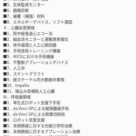
■5．生体監視モニター
■6．画像診断
■7．被覆（補強）材料
■8．エネルギーデバイス，ソフト凝固
Ⅱ．心臓血管領域
■1．術中経食道心エコー法
■2．脳血流モニターと運動誘発電位
■3．体外循環と人工心肺回路
■4．手術技術トレーニング機器
■5．MICSにおける手術機器
■6．不整脈アブレーションデバイス
■7．人工弁
■8．ステントグラフト
■9．経カテーテル的大動脈弁置換
■10．Impella
■11．植込み型補助人工心臓
Ⅲ．呼吸器領域
■1．単孔式ロボット支援下手術
■2．da Vinci SPによる縦隔腫瘍手術
■3．da Vinci SPによる肺葉切除術
■4．ロボット気管支鏡
■5．末梢肺癌に対する光線力学的治療
■6．末梢肺癌に対するアブレーション治療