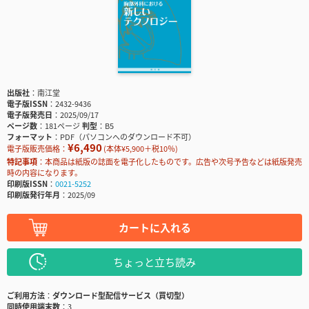
出版社
南江堂
電子版ISSN
2432-9436
電子版発売日
2025/09/17
ページ数
181ページ
判型
B5
フォーマット
PDF（パソコンへのダウンロード不可）
¥6,490
電子版販売価格：
(本体¥5,900＋税10％)
特記事項
本商品は紙版の誌面を電子化したものです。広告や次号予告などは紙版発売
時の内容になります。
印刷版ISSN
0021-5252
印刷版発行年月
2025/09
カートに入れる
ちょっと立ち読み
ご利用方法
ダウンロード型配信サービス（買切型）
同時使用端末数
3