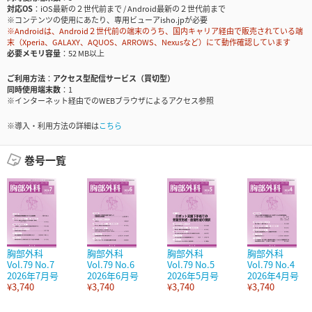
対応OS
iOS最新の２世代前まで / Android最新の２世代前まで
※コンテンツの使用にあたり、専用ビューアisho.jpが必要
※Androidは、Android２世代前の端末のうち、国内キャリア経由で販売されている端
末（Xperia、GALAXY、AQUOS、ARROWS、Nexusなど）にて動作確認しています
必要メモリ容量
52 MB以上
ご利用方法
アクセス型配信サービス（買切型）
同時使用端末数
1
※インターネット経由でのWEBブラウザによるアクセス参照
※導入・利用方法の詳細は
こちら
巻号一覧
胸部外科
胸部外科
胸部外科
胸部外科
Vol.79 No.7
Vol.79 No.6
Vol.79 No.5
Vol.79 No.4
2026年7月号
2026年6月号
2026年5月号
2026年4月号
¥3,740
¥3,740
¥3,740
¥3,740