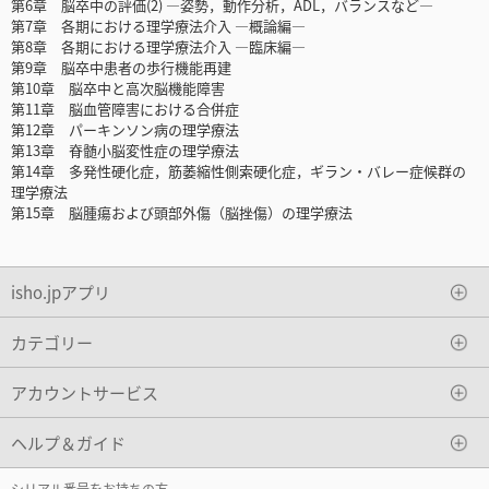
第6章 脳卒中の評価(2) ―姿勢，動作分析，ADL，バランスなど―
第7章 各期における理学療法介入 ―概論編―
第8章 各期における理学療法介入 ―臨床編―
第9章 脳卒中患者の歩行機能再建
第10章 脳卒中と高次脳機能障害
第11章 脳血管障害における合併症
第12章 パーキンソン病の理学療法
第13章 脊髄小脳変性症の理学療法
第14章 多発性硬化症，筋萎縮性側索硬化症，ギラン・バレー症候群の
理学療法
第15章 脳腫瘍および頭部外傷（脳挫傷）の理学療法
isho.jpアプリ
カテゴリー
アカウントサービス
ヘルプ＆ガイド
シリアル番号をお持ちの方