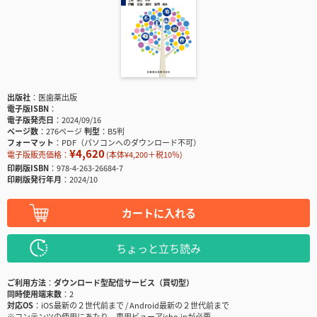
出版社
医歯薬出版
電子版ISBN
電子版発売日
2024/09/16
ページ数
276ページ
判型
B5判
フォーマット
PDF（パソコンへのダウンロード不可）
¥4,620
電子版販売価格：
(本体¥4,200＋税10％)
印刷版ISBN
978-4-263-26684-7
印刷版発行年月
2024/10
カートに入れる
ちょっと立ち読み
ご利用方法
ダウンロード型配信サービス（買切型）
同時使用端末数
2
対応OS
iOS最新の２世代前まで / Android最新の２世代前まで
※コンテンツの使用にあたり、専用ビューアisho.jpが必要