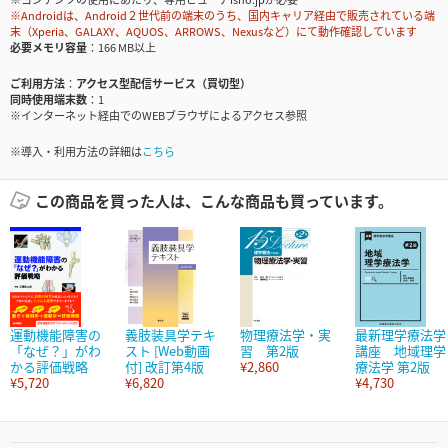
※Androidは、Android２世代前の端末のうち、国内キャリア経由で販売されている端
末（Xperia、GALAXY、AQUOS、ARROWS、Nexusなど）にて動作確認しています
必要メモリ容量
166 MB以上
ご利用方法
アクセス型配信サービス（買切型）
同時使用端末数
1
※インターネット経由でのWEBブラウザによるアクセス参照
※導入・利用方法の詳細は
こちら
この商品を買った人は、こんな商品も買っています。
運動機能障害の
義肢装具学テキ
物理療法学・実
最新理学療法学
「なぜ？」がわ
スト [Web動画
習 第2版
講座 地域理学
かる評価戦略
付] 改訂第4版
¥2,860
療法学 第2版
¥5,720
¥6,820
¥4,730