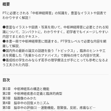
概要
PTに必要とされる「中枢神経障害」の知識を，豊富なイラストや図表で
わかりやすく解説！
●豊富なイラストや図表・写真を用いて，中枢神経障害に必要とされる知
識について，コンパクトに，わかりやすく，初学者でもイメージしやすい
内容でまとめたテキスト．
●本書一冊で中枢神経障害に関連する，PT学生レベルで必要な内容を網
羅して解説．
●国内外の最新の論文の話題を扱う「トピックス」，臨床のヒントや工
夫を掲載した「先輩からのアドバイス」で興味の持てる内容が充実．
●養成校の学生のみならず若手の理学療法士が手にとっても参考になるよ
う工夫された内容．
目次
第1章 中枢神経系の構造と機能
第2章 中枢神経疾患の定義と臨床的病型
第3章 脳画像のみかた
第4章 脳卒中の回復メカニズム
第5章 脳卒中の評価(1) ―運動機能，筋緊張，反射，疼痛など―