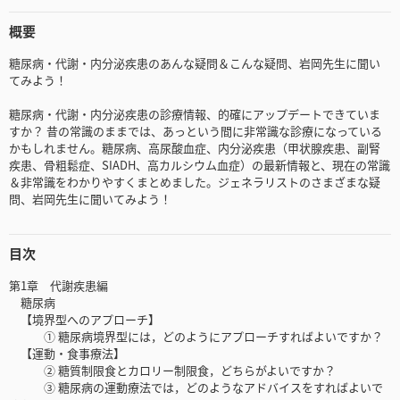
概要
糖尿病・代謝・内分泌疾患のあんな疑問＆こんな疑問、岩岡先生に聞い
てみよう！
糖尿病・代謝・内分泌疾患の診療情報、的確にアップデートできていま
すか？ 昔の常識のままでは、あっという間に非常識な診療になっている
かもしれません。糖尿病、高尿酸血症、内分泌疾患（甲状腺疾患、副腎
疾患、骨粗鬆症、SIADH、高カルシウム血症）の最新情報と、現在の常識
＆非常識をわかりやすくまとめました。ジェネラリストのさまざまな疑
問、岩岡先生に聞いてみよう！
目次
第1章 代謝疾患編
糖尿病
【境界型へのアプローチ】
① 糖尿病境界型には，どのようにアプローチすればよいですか？
【運動・食事療法】
② 糖質制限食とカロリー制限食，どちらがよいですか？
③ 糖尿病の運動療法では，どのようなアドバイスをすればよいで