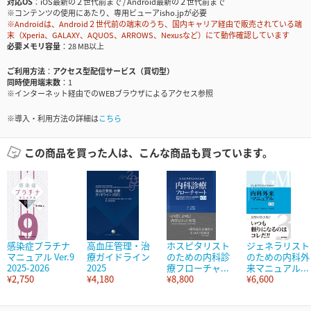
対応OS
iOS最新の２世代前まで / Android最新の２世代前まで
※コンテンツの使用にあたり、専用ビューアisho.jpが必要
※Androidは、Android２世代前の端末のうち、国内キャリア経由で販売されている端
末（Xperia、GALAXY、AQUOS、ARROWS、Nexusなど）にて動作確認しています
必要メモリ容量
28 MB以上
ご利用方法
アクセス型配信サービス（買切型）
同時使用端末数
1
※インターネット経由でのWEBブラウザによるアクセス参照
※導入・利用方法の詳細は
こちら
この商品を買った人は、こんな商品も買っています。
感染症プラチナ
高血圧管理・治
ホスピタリスト
ジェネラリスト
マニュアル Ver.9
療ガイドライン
のための内科診
のための内科外
2025-2026
2025
療フローチャ...
来マニュアル...
¥2,750
¥4,180
¥8,800
¥6,600