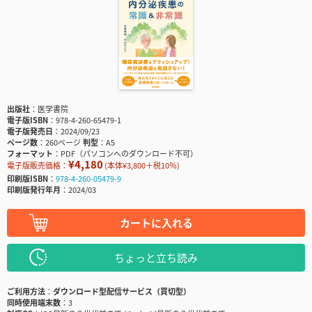
出版社
医学書院
電子版ISBN
978-4-260-65479-1
電子版発売日
2024/09/23
ページ数
260ページ
判型
A5
フォーマット
PDF（パソコンへのダウンロード不可）
¥4,180
電子版販売価格：
(本体¥3,800＋税10％)
印刷版ISBN
978-4-260-05479-9
印刷版発行年月
2024/03
カートに入れる
ちょっと立ち読み
ご利用方法
ダウンロード型配信サービス（買切型）
同時使用端末数
3