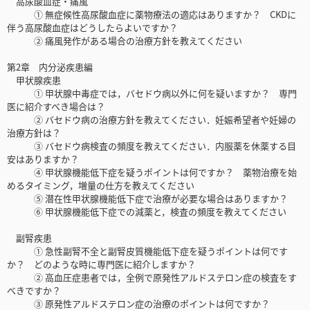
高尿酸血症・痛風
① 無症候性高尿酸血症に薬物療法の適応はありますか？ CKDに
伴う高尿酸血症はどうしたらよいですか？
② 痛風発作がある場合の治療方針を教えてください
第2章 内分泌疾患編
甲状腺疾患
① 甲状腺中毒症では，バセドウ病以外に何を疑いますか？ 専門
医に紹介すべき場合は？
② バセドウ病の治療方針を教えてください．妊娠希望者や妊婦の
治療方針は？
③ バセドウ病検査の頻度を教えてください．内服薬を休薬する目
安はありますか？
④ 甲状腺機能低下症を疑うポイントは何ですか？ 薬物治療を始
めるタイミング，増量の仕方を教えてください
⑤ 潜在性甲状腺機能低下症で治療が必要な場合はありますか？
⑥ 甲状腺機能低下症での減薬と，検査の頻度を教えてください
副腎疾患
① 急性副腎不全と副腎皮質機能低下症を疑うポイントは何です
か？ どのような時に専門医に紹介しますか？
② 高血圧症患者では，全例で原発性アルドステロン症の検査をす
べきですか？
③ 原発性アルドステロン症の治療のポイントは何ですか？