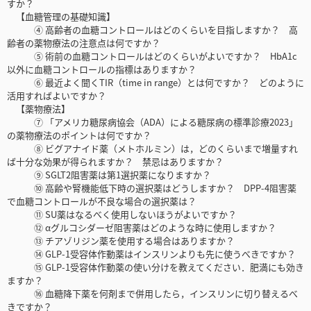
すか？
【血糖管理の基礎知識】
④ 高齢者の血糖コントロールはどのくらいを目指しますか？ 高
齢者の薬物療法の注意点は何ですか？
⑤ 術前の血糖コントロールはどのくらいがよいですか？ HbA1c
以外に血糖コントロールの指標はありますか？
⑥ 最近よく聞くTIR（time in range）とは何ですか？ どのように
活用すればよいですか？
【薬物療法】
⑦ 「アメリカ糖尿病協会（ADA）による糖尿病の標準診療2023」
の薬物療法のポイントは何ですか？
⑧ ビグアナイド薬（メトホルミン）は，どのくらいまで増量すれ
ば十分な効果が得られますか？ 禁忌はありますか？
⑨ SGLT2阻害薬は第1選択薬になりますか？
⑩ 高齢や腎機能低下時の選択薬はどうしますか？ DPP-4阻害薬
で血糖コントロールが不良な場合の選択薬は？
⑪ SU薬はなるべく使用しないほうがよいですか？
⑫ αグルコシダーゼ阻害薬はどのような時に使用しますか？
⑬ チアゾリジン薬を使用する場合はありますか？
⑭ GLP-1受容体作動薬はインスリンよりも先に使うべきですか？
⑮ GLP-1受容体作動薬の使い分けを教えてください．肥満にも効き
ますか？
⑯ 血糖降下薬を何剤まで併用したら，インスリンに切り替えるべ
きですか？