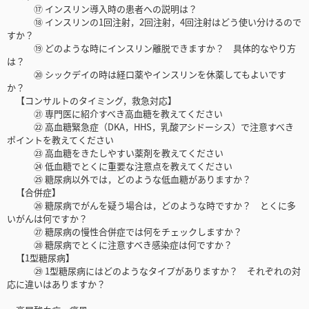
⑰ インスリン導入時の患者への説明は？
⑱ インスリンの1回注射，2回注射，4回注射はどう使い分けるので
すか？
⑲ どのような時にインスリン離脱できますか？ 具体的なやり方
は？
⑳ シックデイの時は経口薬やインスリンを休薬してもよいです
か？
【コンサルトのタイミング，救急対応】
㉑ 専門医に紹介すべき高血糖を教えてください
㉒ 高血糖緊急症（DKA，HHS，乳酸アシドーシス）で注意すべき
ポイントを教えてください
㉓ 高血糖をきたしやすい薬剤を教えてください
㉔ 低血糖でとくに重要な注意点を教えてください
㉕ 糖尿病以外では，どのような低血糖がありますか？
【合併症】
㉖ 糖尿病でがんを疑う場合は，どのような時ですか？ とくに多
いがんは何ですか？
㉗ 糖尿病の慢性合併症では何をチェックしますか？
㉘ 糖尿病でとくに注意すべき感染症は何ですか？
【1型糖尿病】
㉙ 1型糖尿病にはどのようなタイプがありますか？ それぞれの対
応に違いはありますか？