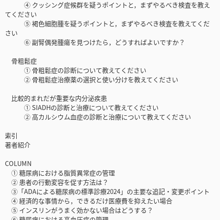
④ クッシング症候群を疑うポイントと，まずやるべき検査を教え
てください
⑤ 褐色細胞腫を疑うポイントと，まずやるべき検査を教えてくだ
さい
⑥ 副腎偶発腫瘍を見つけたら，どうすればよいですか？
骨粗鬆症
① 骨粗鬆症の診断について教えてください
② 骨粗鬆症治療薬の選択と使い分けを教えてください
比較的まれだが重要な内分泌疾患
① SIADHの診断と治療について教えてください
② 高カルシウム血症の診断と治療について教えてください
索引
著者紹介
COLUMN
① 糖尿病における脂質異常症の管理
② 患者の行動変容を促す方法は？
③「ADAによる糖尿病の標準診療2024」の主要な追記・変更ポイント
④ 経済的な事情から，できるだけ医療費を抑えたい場合
⑤ インスリンがうまく効かない場合はどうする？
⑥ 糖尿病における高血圧症の管理