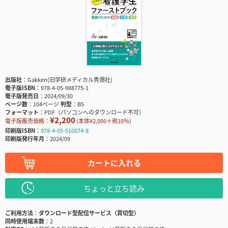
出版社
Gakken(旧学研メディカル秀潤社)
電子版ISBN
978-4-05-988775-1
電子版発売日
2024/09/30
ページ数
104ページ
判型
B5
フォーマット
PDF（パソコンへのダウンロード不可）
¥2,200
電子版販売価格：
(本体¥2,000＋税10％)
印刷版ISBN
978-4-05-510074-8
印刷版発行年月
2024/09
カートに入れる
ちょっと立ち読み
ご利用方法
ダウンロード型配信サービス（買切型）
同時使用端末数
2