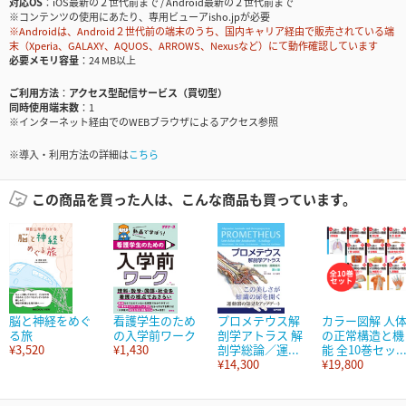
対応OS
iOS最新の２世代前まで / Android最新の２世代前まで
※コンテンツの使用にあたり、専用ビューアisho.jpが必要
※Androidは、Android２世代前の端末のうち、国内キャリア経由で販売されている端
末（Xperia、GALAXY、AQUOS、ARROWS、Nexusなど）にて動作確認しています
必要メモリ容量
24 MB以上
ご利用方法
アクセス型配信サービス（買切型）
同時使用端末数
1
※インターネット経由でのWEBブラウザによるアクセス参照
※導入・利用方法の詳細は
こちら
この商品を買った人は、こんな商品も買っています。
脳と神経をめぐ
看護学生のため
プロメテウス解
カラー図解 人
る旅
の入学前ワーク
剖学アトラス 解
の正常構造と機
¥3,520
¥1,430
剖学総論／運...
能 全10巻セッ..
¥14,300
¥19,800