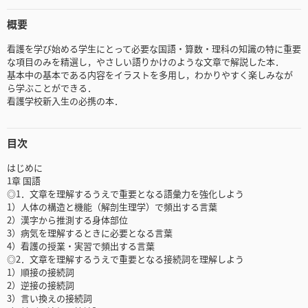
概要
看護を学び始める学生にとって必要な国語・算数・理科の知識の特に重要
な項目のみを精選し，やさしい語りかけのような文章で解説した本．
基本中の基本である内容をイラストを多用し，わかりやすく楽しみなが
ら学ぶことができる．
看護学校新入生の必携の本．
目次
はじめに
1章 国語
◎1．文章を理解するうえで重要となる語彙力を強化しよう
1）人体の構造と機能（解剖生理学）で頻出する言葉
2）漢字から推測する身体部位
3）病気を理解するときに必要となる言葉
4）看護の授業・実習で頻出する言葉
◎2．文章を理解するうえで重要となる接続詞を理解しよう
1）順接の接続詞
2）逆接の接続詞
3）言い換えの接続詞