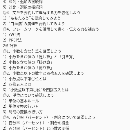
4）並列・追加の接続詞
5）対比・選択の接続詞
◎3．文章を要約して理解する力を強化しよう
1）“ももたろう”を要約してみよう
2）“白血病”の病理を要約してみよう
◎4．フレームワークを活用して書く・伝える力を補おう
1）YWT法
2）PREP法
2章 計算
◎1．小数を含む計算を確認しよう
1）小数を含む値の「足し算」と「引き算」
2）小数を含む値の「掛け算」
3）小数を含む値の「割り算」
◎2．小数点以下の数字と四捨五入を確認しよう
1）小数点以下第◯位とは
2）四捨五入とは
3）“小数点以下第◯位”を四捨五入とは
◎3．単位について確認しよう
1）単位の基本ルール
2）単位変換の行い方
3）時間の変換の行い方
◎4．百分率（パーセント）・割合について確認しよう
1）百分率（パーセント）・割合の概念
2）百分率（パーセント）と小数の関係