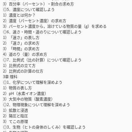
3）百分率（パーセント）・割合の求め方
◎5．濃度について確認しよう
1）濃度とは何か？
2）濃度（パーセント濃度）の求め方
3）パーセント濃度から，溶けている物質の量（g）を求める
◎6．速さ・時間・道のりについて確認しよう
1）「速さ」の表し方
2）「速さ」の求め方
3）「時間」の求め方
4）道のり（量）の求め方
◎7．比例式（比の計算）について確認しよう
1）比例式の立て方
2）比例式の計算の仕方
3章 理科
◎1．化学について理解を深めよう
1）物質の表し方
2）pH（水素イオン濃度）
3）大気中の物質（酸素濃度）
◎2．物理現象について理解を深めよう
1）拡散と浸透
2）陽圧と陰圧
3）てこの原理
◎3．生物（ヒトの身体のしくみ）を確認しよう