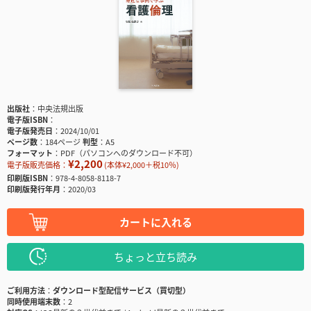
出版社
中央法規出版
電子版ISBN
電子版発売日
2024/10/01
ページ数
184ページ
判型
A5
フォーマット
PDF（パソコンへのダウンロード不可）
¥2,200
電子版販売価格：
(本体¥2,000＋税10％)
印刷版ISBN
978-4-8058-8118-7
印刷版発行年月
2020/03
カートに入れる
ちょっと立ち読み
ご利用方法
ダウンロード型配信サービス（買切型）
同時使用端末数
2