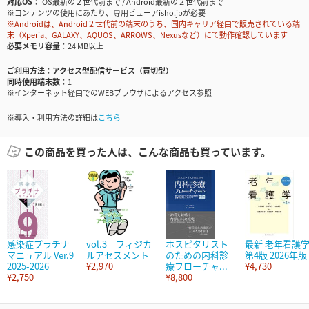
対応OS
iOS最新の２世代前まで / Android最新の２世代前まで
※コンテンツの使用にあたり、専用ビューアisho.jpが必要
※Androidは、Android２世代前の端末のうち、国内キャリア経由で販売されている端
末（Xperia、GALAXY、AQUOS、ARROWS、Nexusなど）にて動作確認しています
必要メモリ容量
24 MB以上
ご利用方法
アクセス型配信サービス（買切型）
同時使用端末数
1
※インターネット経由でのWEBブラウザによるアクセス参照
※導入・利用方法の詳細は
こちら
この商品を買った人は、こんな商品も買っています。
感染症プラチナ
vol.3 フィジカ
ホスピタリスト
最新 老年看護
マニュアル Ver.9
ルアセスメント
のための内科診
第4版 2026年版
2025-2026
¥2,970
療フローチャ...
¥4,730
¥2,750
¥8,800