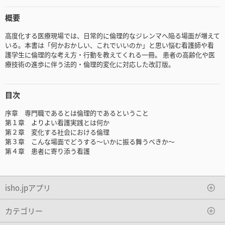
概要
高度化する医療現場では、日常的に倫理的なジレンマへ陥る場面が増えて
いる。本書は「何かおかしい、これでいいのか」と思い悩む看護師や看
護学生に倫理的な考え方・行動を教えてくれる一冊。 患者の高齢化や医
療技術の進歩に伴う法的・倫理的変化に対応した改訂版。
目次
序章 専門職であるとは倫理的であるということ
第１章 よりよい看護実践とは何か
第２章 変化する社会における倫理
第３章 こんな場面でどうする～いかに振る舞うべきか～
第４章 患者に寄り添う看護
isho.jpアプリ
カテゴリー