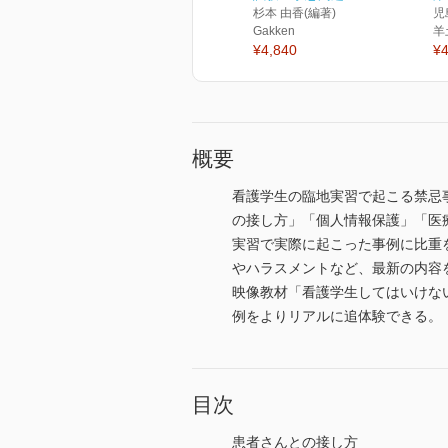
杉本 由香(編著)
児
Gakken
羊
¥4,840
¥4
概要
看護学生の臨地実習で起こる禁忌
の接し方」「個人情報保護」「医
実習で実際に起こった事例に比重
やハラスメントなど、最新の内容
映像教材「看護学生してはいけな
例をよりリアルに追体験できる。
目次
患者さんとの接し方