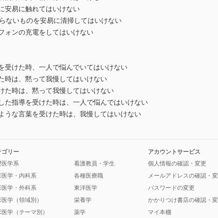
に安易に触れてはいけない
ないものを安易に清掃してはいけない
フォンの充電をしてはいけない
を受けた時、一人で悩んでいてはいけない
た時は、黙って我慢してはいけない
けた時は、黙って我慢してはいけない
した指導を受けた時は、一人で悩んではいけない
ような言葉を受けた時は、我慢してはいけない
テゴリー
アカウントサービス
礎医学系
看護教員・学生
個人情報の確認・変更
床医学・内科系
各種医療職
メールアドレスの確認・変
床医学・外科系
東洋医学
パスワードの変更
床医学（領域別）
栄養学
かかりつけ書店の確認・変
床医学（テーマ別）
薬学
マイ本棚