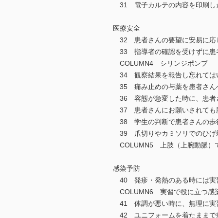
31 電子カルテの内容を印刷し
医療安全
32 患者さんの要望に安易に応
33 指導者の確認を受けずに患
COLUMN4 シリンジポンプ
34 観察結果を報告し忘れては
35 痛み止めの与薬を患者さん
36 容態が急変した時に、患者
37 患者さんにお願いされても
38 学生の判断で患者さんの歩
39 爪切りやカミソリでのひげ
COLUMN5 上肢（上腕動脈）
感染予防
40 発疹・発熱のある時には実
COLUMN6 実習で役に立つ感
41 体調が悪い時に、無理に実
42 ユニフォームを着たままで