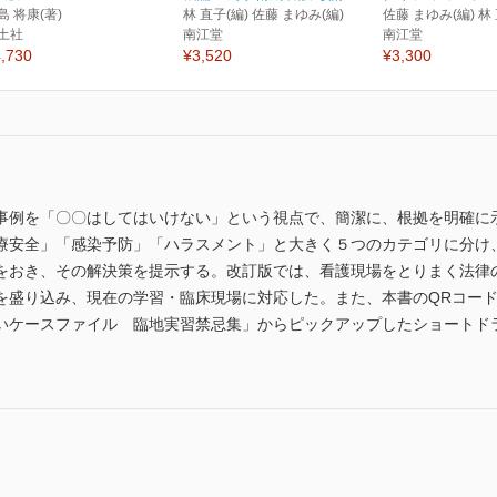
島 将康(著)
林 直子(編) 佐藤 まゆみ(編)
佐藤 まゆみ(編) 林 
土社
南江堂
南江堂
,730
¥3,520
¥3,300
事例を「〇〇はしてはいけない」という視点で、簡潔に、根拠を明確に
療安全」「感染予防」「ハラスメント」と大きく５つのカテゴリに分け
をおき、その解決策を提示する。改訂版では、看護現場をとりまく法律の
を盛り込み、現在の学習・臨床現場に対応した。また、本書のQRコー
いケースファイル 臨地実習禁忌集」からピックアップしたショートド