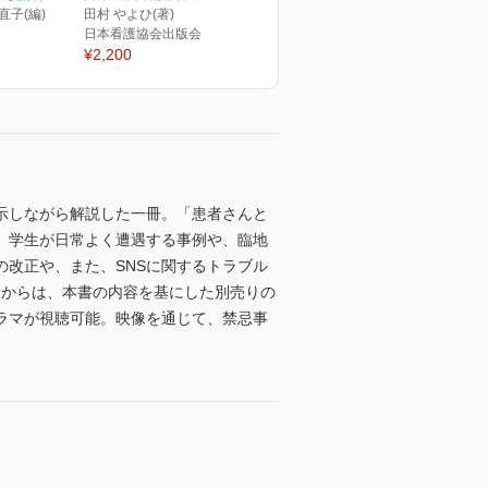
直子(編)
田村 やよひ(著)
日本看護協会出版会
¥2,200
示しながら解説した一冊。「患者さんと
、学生が日常よく遭遇する事例や、臨地
改正や、また、SNSに関するトラブル
ドからは、本書の内容を基にした別売りの
ラマが視聴可能。映像を通じて、禁忌事