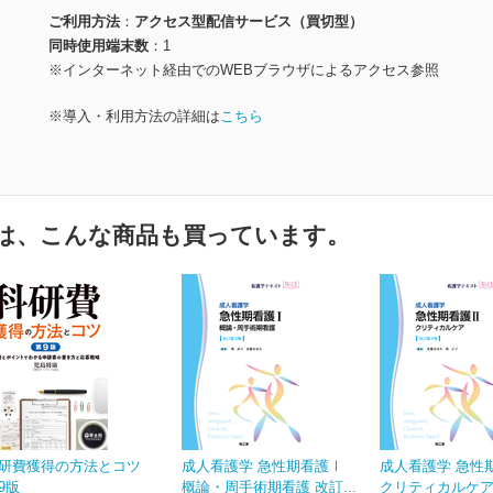
ご利用方法
アクセス型配信サービス（買切型）
同時使用端末数
1
※インターネット経由でのWEBブラウザによるアクセス参照
※導入・利用方法の詳細は
こちら
は、こんな商品も買っています。
研費獲得の方法とコツ
成人看護学 急性期看護Ⅰ
成人看護学 急性
9版
概論・周手術期看護 改訂...
クリティカルケア 