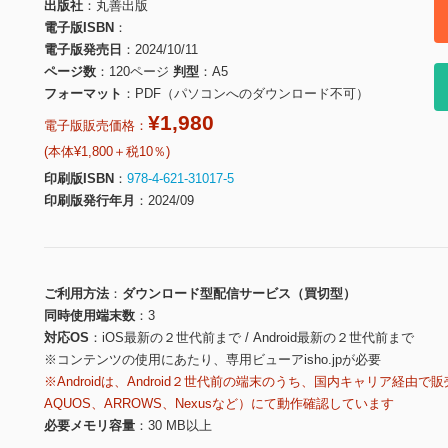
出版社
丸善出版
電子版ISBN
電子版発売日
2024/10/11
ページ数
120ページ
判型
A5
フォーマット
PDF（パソコンへのダウンロード不可）
¥1,980
電子版販売価格：
(本体¥1,800＋税10％)
印刷版ISBN
978-4-621-31017-5
印刷版発行年月
2024/09
ご利用方法
ダウンロード型配信サービス（買切型）
同時使用端末数
3
対応OS
iOS最新の２世代前まで / Android最新の２世代前まで
※コンテンツの使用にあたり、専用ビューアisho.jpが必要
※Androidは、Android２世代前の端末のうち、国内キャリア経由で販
AQUOS、ARROWS、Nexusなど）にて動作確認しています
必要メモリ容量
30 MB以上