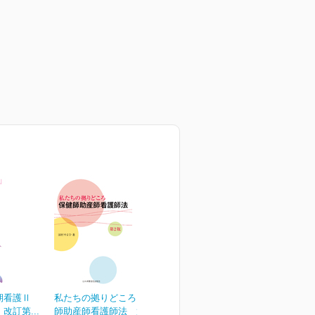
期看護Ⅱ
私たちの拠りどころ 保健
改訂第...
師助産師看護師法 第2版