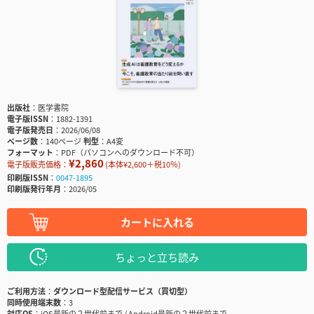
出版社
医学書院
電子版ISSN
1882-1391
電子版発売日
2026/06/08
ページ数
140ページ
判型
A4変
フォーマット
PDF（パソコンへのダウンロード不可）
¥2,860
電子版販売価格：
(本体¥2,600＋税10％)
印刷版ISSN
0047-1895
印刷版発行年月
2026/05
カートに入れる
ちょっと立ち読み
ご利用方法
ダウンロード型配信サービス（買切型）
同時使用端末数
3
対応OS
iOS最新の２世代前まで / Android最新の２世代前まで