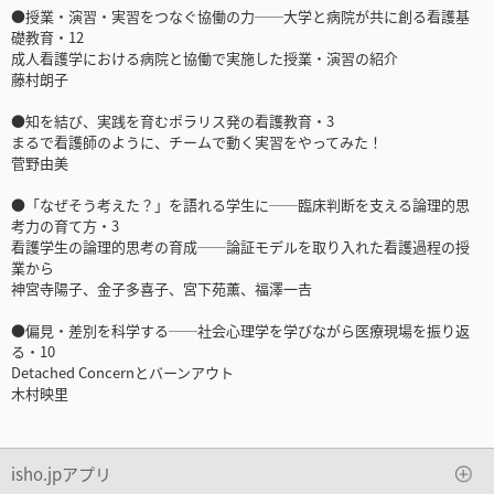
●授業・演習・実習をつなぐ協働の力──大学と病院が共に創る看護基
礎教育・12
成人看護学における病院と協働で実施した授業・演習の紹介
藤村朗子
●知を結び、実践を育むポラリス発の看護教育・3
まるで看護師のように、チームで動く実習をやってみた！
菅野由美
●「なぜそう考えた？」を語れる学生に──臨床判断を支える論理的思
考力の育て方・3
看護学生の論理的思考の育成──論証モデルを取り入れた看護過程の授
業から
神宮寺陽子、金子多喜子、宮下苑薰、福澤一𠮷
●偏見・差別を科学する──社会心理学を学びながら医療現場を振り返
る・10
Detached Concernとバーンアウト
木村映里
isho.jpアプリ