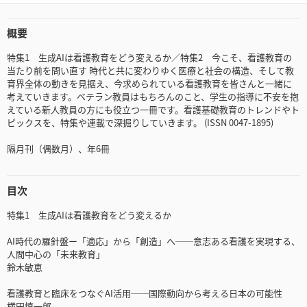
概要
特集1 生成AIは看護教育をどう変えるか／特集2 今こそ、看護教育の
当たり前を問い直す 時代と共に変わりゆく医療と社会の構造、そして教
育界全体の動きを見据え、今求められている看護教育を皆さんと一緒に
考えていきます。ベテラン教員はもちろんのこと、学生の指導に不安を抱
えている新人教員の方にも役立つ一冊です。看護基礎教育のトレンドやト
ピックスを、特集や連載で深掘りしていきます。 (ISSN 0047-1895)
隔月刊（偶数月）、年6冊
目次
特集1 生成AIは看護教育をどう変えるか
AI時代の羅針盤ー「適応」から「創造」へ──意志ある看護を実現する、
人間中心の「未来教育」
鈴木敏恵
看護教育と臨床をつなぐAI活用──国際動向から考える日本の可能性
横田慎一郎