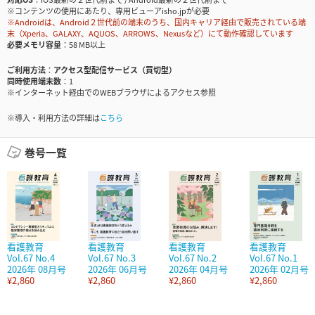
※コンテンツの使用にあたり、専用ビューアisho.jpが必要
※Androidは、Android２世代前の端末のうち、国内キャリア経由で販売されている端
末（Xperia、GALAXY、AQUOS、ARROWS、Nexusなど）にて動作確認しています
必要メモリ容量
58 MB以上
ご利用方法
アクセス型配信サービス（買切型）
同時使用端末数
1
※インターネット経由でのWEBブラウザによるアクセス参照
※導入・利用方法の詳細は
こちら
巻号一覧
看護教育
看護教育
看護教育
看護教育
Vol.67 No.4
Vol.67 No.3
Vol.67 No.2
Vol.67 No.1
2026年 08月号
2026年 06月号
2026年 04月号
2026年 02月号
¥2,860
¥2,860
¥2,860
¥2,860