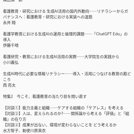
看護教育・研究における 生成AI活用の国内外動向──リテラシーからガ
バナンスへ：看護教育・研究における実装への道筋
永井 翔
看護学教育における生成AIの運用と倫理的課題──「ChatGPT Edu」の
導入
伊藤千晴
看護研究・教育における生成AI活用の実際──大学院生の実践から
小川義弘
生成AI時代に必要な情報リテラシー──導入・活用につなげる教育の勘ど
ころ
西 亮太
特集2 今こそ、看護教育の当たり前を問い直す
【対談①】能力主義と組織──ケアする組織の「ケアレス」を考える
【対談②】人は、変えられるのか?──関係論から考える「評価」と「組
織」の在り方
【対談③】成果が出ない、環境が変わらないことを どう考えるか
水方智子、勅使川原真衣