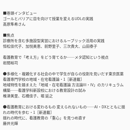
■巻頭インタビュー
ゴールとバリアに目を向けて授業を変えるUDLの実践
髙原隼希さん
■焦点
診療所を含む多施設型実習におけるルーブリック活用の実践
恒松佳代子、加悦美恵、前野里子、三次貴大、山田泰子
看護教育で「考え方」をどう育てるか──メタ認知という視点
岩間裕司
●多様化・複雑化する社会の中で学生が自らの役割を見いだす東京医薬
看護専門学校の地域・在宅看護論・1［新連載］
地域特性を踏まえた「地域・在宅看護論 方法論III・IV」のカリキュラム
構築──看護学科新設校における教育設計の試み
椎津美里、石橋佳子、堀 延之
●看護教育における変わるもの 変えられないもの──AI・DXとともに揺
れの時代を歩む・1［新連載］
揺れの時代に、看護教育の「重心」を見つめ直す
藤井光輝