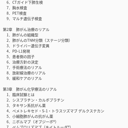
6．CTガイド下肺生検
7．胸水検査
8．PET検査
9．マルチ遺伝子検査
第2章 肺がん治療のリアル
1．肺がんの組織型
2．肺がんのTNM分類（ステージ分類）
3．ドライバー遺伝子変異
4．PD-L1発現
5．患者側の因子
6．治療方針の決定
7．手術療法のリアル
8．放射線治療のリアル
9．緩和ケアのリアル
第3章 肺がん化学療法のリアル
1．臨床試験とは
2．シスプラチン・カルボプラチン
3．タキサン系抗がん薬
4．ペメトレキセド・S-1・トラスツズマブ デルクステカン
5．小細胞肺がんの抗がん薬
6．ニボルマブ（オプジーボ®）
7．ペムブロリズマブ（キイトルーダ®）