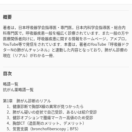
概要
著者は，日本呼吸器学会指導医・専門医，日本内科学会指導医・総合内
科専門医で，呼吸器疾患一般を幅広く診療されています．また一般の方や
医療関係者向けに，呼吸器疾患に関する情報をホームページ，アメブロ，
YouTube等で発信をされています．本書は，著者のYouTube『呼吸器ドク
ターNの肺がんチャンネル』と連動した内容となっており，肺がん診療の
現在（リアル）がわかる一冊．
目次
略語一覧
抗がん薬略語一覧
第1章 肺がん診断のリアル
1．健康診断で胸部X線の異常が見つかったら
2．肺がん疑いの症状で自己受診、あるいは紹介受診
3．健診オプションで腫瘍マーカー高値のため受診
4．胸部CT（造影剤のメリット、デメリット）
5．気管支鏡（bronchofiberscopy；BFS）