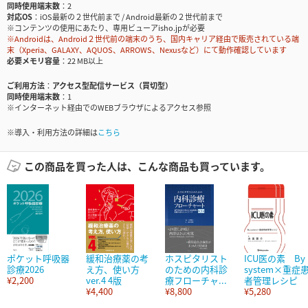
同時使用端末数
2
対応OS
iOS最新の２世代前まで / Android最新の２世代前まで
※コンテンツの使用にあたり、専用ビューアisho.jpが必要
※Androidは、Android２世代前の端末のうち、国内キャリア経由で販売されている端
末（Xperia、GALAXY、AQUOS、ARROWS、Nexusなど）にて動作確認しています
必要メモリ容量
22 MB以上
ご利用方法
アクセス型配信サービス（買切型）
同時使用端末数
1
※インターネット経由でのWEBブラウザによるアクセス参照
※導入・利用方法の詳細は
こちら
この商品を買った人は、こんな商品も買っています。
ポケット呼吸器
緩和治療薬の考
ホスピタリスト
ICU医の素 By
診療2026
え方、使い方
のための内科診
system×重症
¥2,200
ver.4 4版
療フローチャ...
者管理レシピ
¥4,400
¥8,800
¥5,280