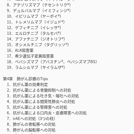
8．アテゾリズマブ（テセントリク®）
9．デュルバルマブ（イミフィンジ®）
10．イピリムマブ（ヤーボイ®）
11．トレメリムマブ（イジュド®）
12．ゲフィチニブ（イレッサ®）
13．エルロチニブ（タルセバ®）
14．アファチニブ（ジオトリフ®）
15．オシメルチニブ（タグリッソ®）
16．ALK阻害薬
17．希少遺伝子変異阻害薬
18．ベバシズマブ（アバスチン®、ベバシズマブBS）
19．ラムシルマブ（サイラムザ®）
第4章 肺がん診療のTips
1．抗がん薬の効果判定
2．抗がん薬による骨髄抑制への対処
3．抗がん薬による吐き気・嘔吐への対処
4．抗がん薬による間質性肺炎への対処
5．抗がん薬による腎障害への対処
6．抗がん薬による口内炎・皮膚障害への対処
7．irAEへの対処（3つの柱）
8．肺がんの骨転移への対処
9．肺がんの脳転移への対処