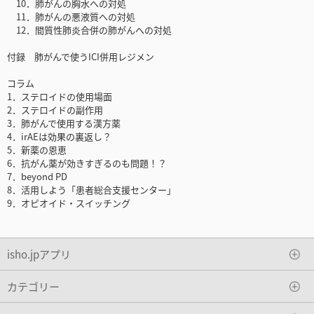
10．肺がんの胸水への対処
11．肺がんの悪液質への対処
12．間質性肺炎合併の肺がんへの対処
付録 肺がんで使うICI併用レジメン
コラム
1．ステロイドの使用場面
2．ステロイドの副作用
3．肺がんで使用する漢方薬
4．irAEは効果の裏返し？
5．新薬の恩恵
6．抗がん薬が効きすぎるのも問題！？
7．beyond PD
8．活用しよう「患者総合支援センター」
9．オピオイド・スイッチング
isho.jpアプリ
カテゴリー