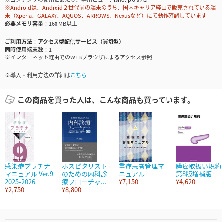
※Androidは、Android２世代前の端末のうち、国内キャリア経由で販売されている端
末（Xperia、GALAXY、AQUOS、ARROWS、Nexusなど）にて動作確認しています
必要メモリ容量
168 MB以上
ご利用方法
アクセス型配信サービス（買切型）
同時使用端末数
1
※インターネット経由でのWEBブラウザによるアクセス参照
※導入・利用方法の詳細は
こちら
この商品を買った人は、こんな商品も買っています。
感染症プラチナ
ホスピタリスト
重症患者管理マ
膵癌取扱い規約
マニュアル Ver.9
のための内科診
ニュアル
第8版増補版
2025-2026
療フローチャ...
¥7,150
¥4,620
¥2,750
¥8,800