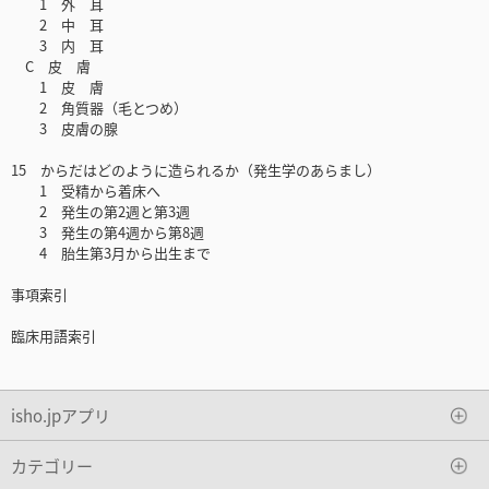
1 外 耳
2 中 耳
3 内 耳
C 皮 膚
1 皮 膚
2 角質器（毛とつめ）
3 皮膚の腺
15 からだはどのように造られるか（発生学のあらまし）
1 受精から着床へ
2 発生の第2週と第3週
3 発生の第4週から第8週
4 胎生第3月から出生まで
事項索引
臨床用語索引
isho.jpアプリ
カテゴリー