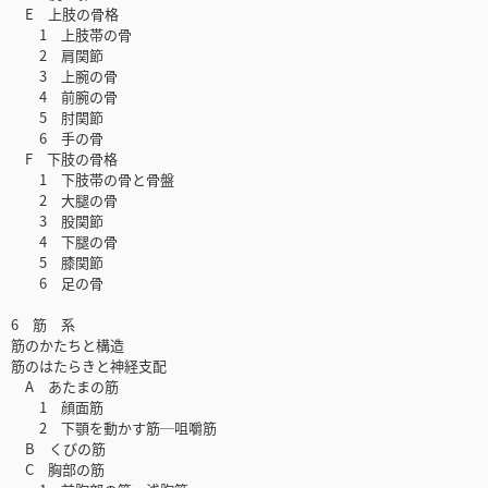
E 上肢の骨格
1 上肢帯の骨
2 肩関節
3 上腕の骨
4 前腕の骨
5 肘関節
6 手の骨
F 下肢の骨格
1 下肢帯の骨と骨盤
2 大腿の骨
3 股関節
4 下腿の骨
5 膝関節
6 足の骨
6 筋 系
筋のかたちと構造
筋のはたらきと神経支配
A あたまの筋
1 顔面筋
2 下顎を動かす筋─咀嚼筋
B くびの筋
C 胸部の筋