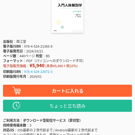
出版社
南江堂
電子版ISBN
978-4-524-21365-8
電子版発売日
2024/10/21
ページ数
440ページ
判型
B5
フォーマット
PDF（パソコンへのダウンロード不可）
¥5,940
電子版販売価格：
(本体¥5,400＋税10％)
印刷版ISBN
978-4-524-23072-3
印刷版発行年月
2024/01
カートに入れる
ちょっと立ち読み
ご利用方法
ダウンロード型配信サービス（買切型）
同時使用端末数
3
対応OS
iOS最新の２世代前まで / Android最新の２世代前まで
※コンテンツの使用にあたり、専用ビューアisho.jpが必要