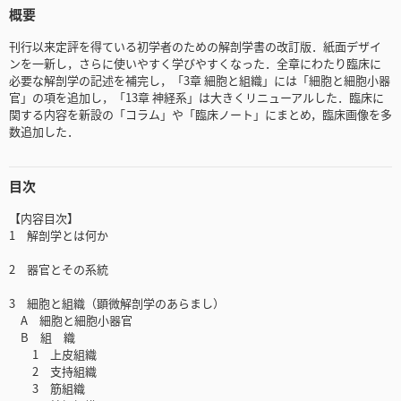
概要
刊行以来定評を得ている初学者のための解剖学書の改訂版．紙面デザイ
ンを一新し，さらに使いやすく学びやすくなった．全章にわたり臨床に
必要な解剖学の記述を補完し，「3章 細胞と組織」には「細胞と細胞小器
官」の項を追加し，「13章 神経系」は大きくリニューアルした．臨床に
関する内容を新設の「コラム」や「臨床ノート」にまとめ，臨床画像を多
数追加した．
目次
【内容目次】
1 解剖学とは何か
2 器官とその系統
3 細胞と組織（顕微解剖学のあらまし）
A 細胞と細胞小器官
B 組 織
1 上皮組織
2 支持組織
3 筋組織