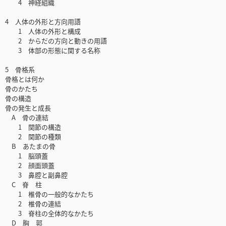
4 神経組織
4 人体の外形と方向用語
1 人体の外形と構成
2 からだの方向と動きの用語
3 体部の形態に関する名称
5 骨格系
骨格とは何か
骨のかたち
骨の構造
骨の発生と成長
A 骨の連結
1 関節の構造
2 関節の種類
B あたまの骨
1 脳頭蓋
2 顔面頭蓋
3 鼻腔と副鼻腔
C 脊 柱
1 椎骨の一般的なかたち
2 椎骨の連結
3 脊柱の全体的なかたち
D 胸 郭