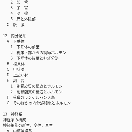
2 卵 管
3 子 宮
4 胎 盤
5 腟と外陰部
C 腹 膜
12 内分泌系
A 下垂体
1 下垂体の前葉
2 視床下部からの調節ホルモン
3 下垂体の後葉と神経分泌
B 松果体
C 甲状腺
D 上皮小体
E 副 腎
1 副腎皮質の構造とホルモン
2 副腎髄質の構造とホルモン
F 膵臓のランゲルハンス島
G そのほかの内分泌細胞とホルモン
13 神経系
神経系の構成
神経細胞の新生，変性，再生
A 中枢神経系