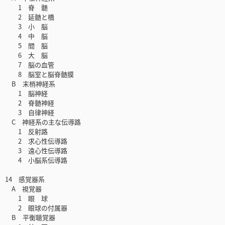
1 脊 髄
2 延髄と橋
3 小 脳
4 中 脳
5 間 脳
6 大 脳
7 脳の血管
8 脳室と脳脊髄膜
B 末梢神経系
1 脳神経
2 脊髄神経
3 自律神経
C 神経系の主な伝導路
1 反射路
2 求心性伝導路
3 遠心性伝導路
4 小脳系伝導路
14 感覚器系
A 視覚器
1 眼 球
2 眼球の付属器
B 平衡聴覚器