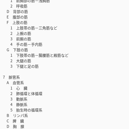
1 前胸部の筋－浅胸筋
2 呼吸筋
D 背部の筋
E 腹部の筋
F 上肢の筋
1 上肢帯の筋－三角筋など
2 上腕の筋
3 前腕の筋
4 手の筋－手内筋
G 下肢の筋
1 下肢帯の筋－腸腰筋と殿筋など
2 大腿の筋
3 下腿と足の筋
7 脈管系
A 血管系
1 心 臓
2 肺循環と体循環
3 動脈系
4 静脈系
5 胎生時の循環系
B リンパ系
C 脾 臓
D 胸 腺