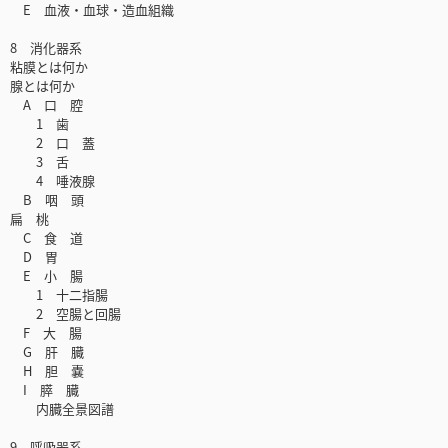
E 血液・血球・造血組織
8 消化器系
粘膜とは何か
腺とは何か
A 口 腔
1 歯
2 口 蓋
3 舌
4 唾液腺
B 咽 頭
扁 桃
C 食 道
D 胃
E 小 腸
1 十二指腸
2 空腸と回腸
F 大 腸
G 肝 臓
H 胆 嚢
I 膵 臓
内臓全景図譜
9 呼吸器系