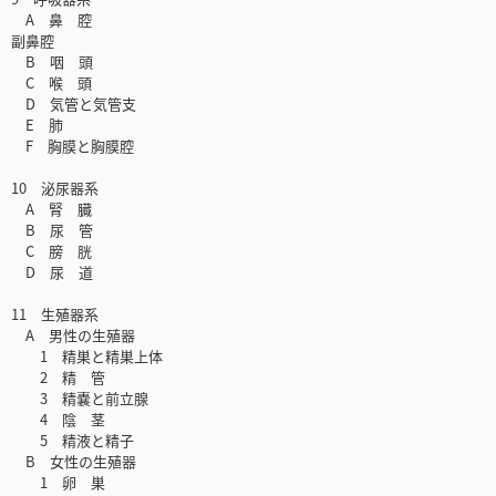
A 鼻 腔
副鼻腔
B 咽 頭
C 喉 頭
D 気管と気管支
E 肺
F 胸膜と胸膜腔
10 泌尿器系
A 腎 臓
B 尿 管
C 膀 胱
D 尿 道
11 生殖器系
A 男性の生殖器
1 精巣と精巣上体
2 精 管
3 精嚢と前立腺
4 陰 茎
5 精液と精子
B 女性の生殖器
1 卵 巣