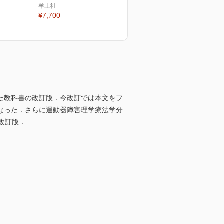
羊土社
¥7,700
た教科書の改訂版．今改訂では本文をフ
なった．さらに運動器障害理学療法学分
改訂版．