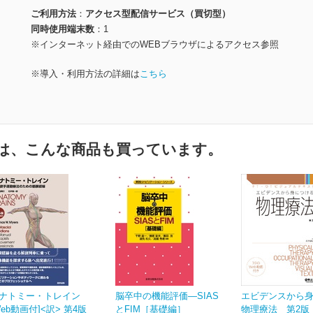
ご利用方法
アクセス型配信サービス（買切型）
同時使用端末数
1
※インターネット経由でのWEBブラウザによるアクセス参照
※導入・利用方法の詳細は
こちら
は、こんな商品も買っています。
ナトミー・トレイン
脳卒中の機能評価―SIAS
エビデンスから
Web動画付]<訳> 第4版
とFIM［基礎編］
物理療法 第2版