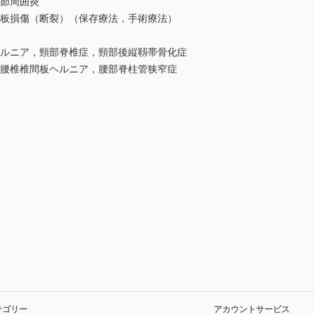
関節周囲炎
腱板損傷（断裂）（保存療法，手術療法）
ヘルニア，頸部脊椎症，頸部後縦靱帯骨化症
）腰椎椎間板ヘルニア，腰部脊柱管狭窄症
テゴリー
アカウントサービス