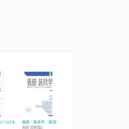
身につける
義肢・装具学 第2版
高田 治実(監)