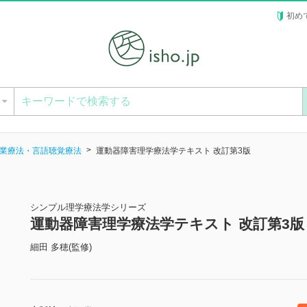
初め
ー
業療法・言語聴覚療法
運動器障害理学療法学テキスト 改訂第3版
シンプル理学療法学シリーズ
運動器障害理学療法学テキスト 改訂第3版
細田 多穂(監修)