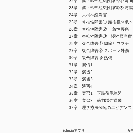
22章 筋・軟部組織性障害② 肩
23章 筋・軟部組織性障害③ 肩
24章 末梢神経障害
25章 脊椎性障害① 頸椎椎間板
26章 脊椎性障害② （急性腰痛
27章 脊椎性障害③ 慢性腰痛症
28章 複合障害① 関節リウマチ
29章 複合障害② スポーツ外傷
30章 複合障害③ 熱傷
31章 演習1
32章 演習2
33章 演習3
34章 演習4
35章 実習1 下肢荷重練習
36章 実習2 筋力増強運動
37章 理学療法関連のエビデンス
isho.jpアプリ
カ