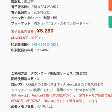
出版社
南江堂
電子版ISBN
978-4-524-23285-7
電子版発売日
2024/10/21
ページ数
396ページ
判型
B5
フォーマット
PDF（パソコンへのダウンロード不可）
¥5,280
電子版販売価格：
(本体¥4,800＋税10％)
印刷版ISBN
978-4-524-24983-1
印刷版発行年月
2024/02
ご利用方法
ダウンロード型配信サービス（買切型）
同時使用端末数
3
対応OS
iOS最新の２世代前まで / Android最新の２世代前まで
※コンテンツの使用にあたり、専用ビューアisho.jpが必要
※Androidは、Android２世代前の端末のうち、国内キャリア経由で販
AQUOS、ARROWS、Nexusなど）にて動作確認しています
必要メモリ容量
48 MB以上