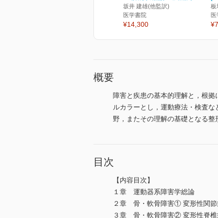
坂井 建雄(他監訳)
板
医学書院
医
¥14,300
¥7
概要
障害と疾患の基本的理解と，根拠
ルカラーとし，運動療法・検査な
野，またその理解の基礎となる整
目次
【内容目次】
１章 運動器系障害学総論
２章 骨・軟骨障害① 変形性関
３章 骨・軟骨障害② 変形性脊椎