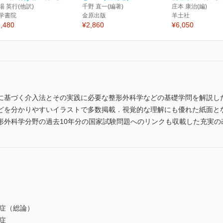
場 英行(他訳)
千野 直一(編著)
庄本 康治(編)
学書院
金原出版
羊土社
,480
¥2,860
¥6,050
に基づく介入法とその実践に必要な整形外科学などの基礎学問を解説し
どを分かりやすいイラストで多数掲載．視覚的な理解にも優れた紙面と
形外科学分野の過去10年分の国家試験問題へのリンクも収載した充実の
節症（総論）
症