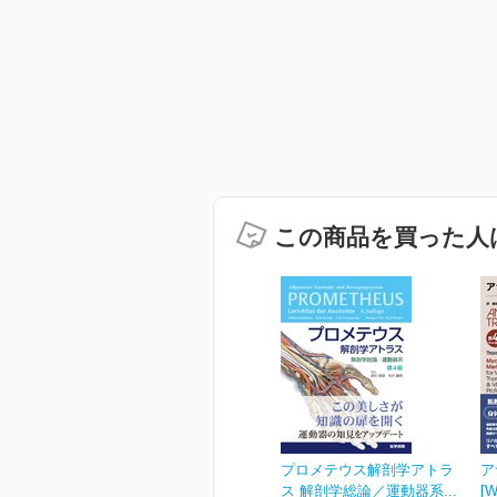
この商品を買った人
プロメテウス解剖学アトラ
ア
ス 解剖学総論／運動器系...
[