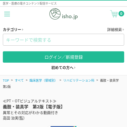
医学・医療の電子コンテンツ配信サービス
0
カテゴリー
詳細検索
ログイン／新規登録
初めての方へ
TOP
すべて
臨床医学（領域別）
リハビリテーション科
義肢・装具学
第2版
≪PT・OTビジュアルテキスト≫
義肢・装具学 第2版【電子版】
異常とその対応がわかる動画付き
高田 治実(監)