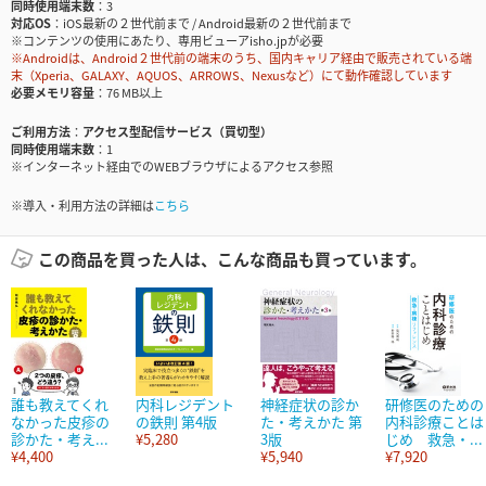
同時使用端末数
3
対応OS
iOS最新の２世代前まで / Android最新の２世代前まで
※コンテンツの使用にあたり、専用ビューアisho.jpが必要
※Androidは、Android２世代前の端末のうち、国内キャリア経由で販売されている端
末（Xperia、GALAXY、AQUOS、ARROWS、Nexusなど）にて動作確認しています
必要メモリ容量
76 MB以上
ご利用方法
アクセス型配信サービス（買切型）
同時使用端末数
1
※インターネット経由でのWEBブラウザによるアクセス参照
※導入・利用方法の詳細は
こちら
この商品を買った人は、こんな商品も買っています。
誰も教えてくれ
内科レジデント
神経症状の診か
研修医のための
なかった皮疹の
の鉄則 第4版
た・考えかた 第
内科診療ことは
診かた・考え...
¥5,280
3版
じめ 救急・...
¥4,400
¥5,940
¥7,920