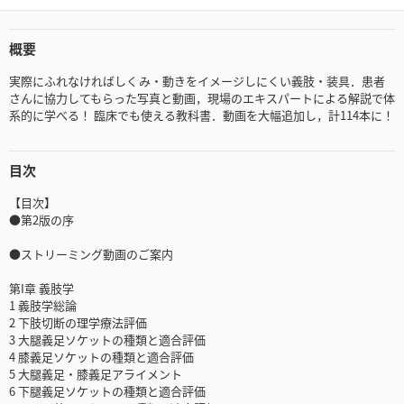
概要
実際にふれなければしくみ・動きをイメージしにくい義肢・装具．患者
さんに協力してもらった写真と動画，現場のエキスパートによる解説で体
系的に学べる！ 臨床でも使える教科書．動画を大幅追加し，計114本に！
目次
【目次】
●第2版の序
●ストリーミング動画のご案内
第I章 義肢学
1 義肢学総論
2 下肢切断の理学療法評価
3 大腿義足ソケットの種類と適合評価
4 膝義足ソケットの種類と適合評価
5 大腿義足・膝義足アライメント
6 下腿義足ソケットの種類と適合評価