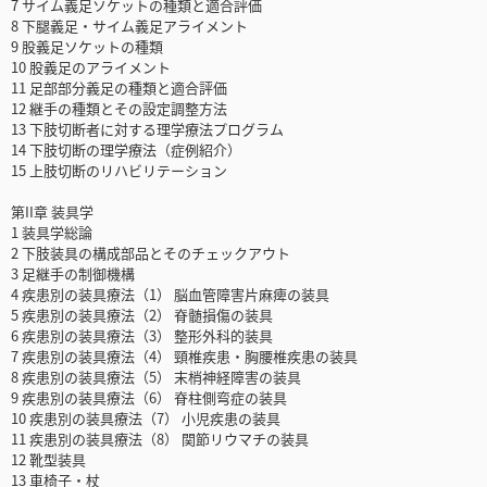
7 サイム義足ソケットの種類と適合評価
8 下腿義足・サイム義足アライメント
9 股義足ソケットの種類
10 股義足のアライメント
11 足部部分義足の種類と適合評価
12 継手の種類とその設定調整方法
13 下肢切断者に対する理学療法プログラム
14 下肢切断の理学療法（症例紹介）
15 上肢切断のリハビリテーション
第II章 装具学
1 装具学総論
2 下肢装具の構成部品とそのチェックアウト
3 足継手の制御機構
4 疾患別の装具療法（1） 脳血管障害片麻痺の装具
5 疾患別の装具療法（2） 脊髄損傷の装具
6 疾患別の装具療法（3） 整形外科的装具
7 疾患別の装具療法（4） 頸椎疾患・胸腰椎疾患の装具
8 疾患別の装具療法（5） 末梢神経障害の装具
9 疾患別の装具療法（6） 脊柱側弯症の装具
10 疾患別の装具療法（7） 小児疾患の装具
11 疾患別の装具療法（8） 関節リウマチの装具
12 靴型装具
13 車椅子・杖