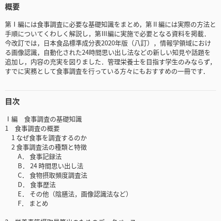
概要
第Ⅰ編には食事調査に必要な基礎知識をまとめ，第Ⅱ編には実際の方法と
手順についてくわしく解説し，第Ⅲ編に実施で必要となる資料を掲載．
今改訂では，日本食品標準成分表2020年版（八訂），情報学領域におけ
る画像認識，自動化された24時間思い出し法などの新しい知見や話題を
追加し，内容の充実を図りました．管理栄養士を目指す学生のみならず，
すでに実務として食事調査を行っている方々にもおすすめの一冊です．
目次
Ⅰ編 食事調査の基礎知識
1 食事調査の概要
1 なぜ食事を調査するのか
2 食事調査法の種類と特徴
A． 食事記録法
B． 24 時間思い出し法
C． 食物摂取頻度調査法
D． 食事歴法
E． その他（陰膳法，画像認識法など）
F． まとめ