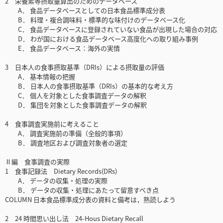
2 栄養素等摂取量算出のためのデータベース
A． 食品データベースとしての日本食品標準成分表
B． 料理・複合調味料・標準的な味付けのデータベース化
C． 食品データベースに登録されていない食品が出現した場合の対応
D． わが国における食品データベース高度化への取り組み事例
E． 食品データベース：海外の実情
3 日本人の食事摂取基準（DRIs）による摂取量の評価
A． 基本情報の把握
B． 日本人の食事摂取基準（DRIs）の基本的な考え方
C． 個人を対象とした食事調査データの解釈
D． 集団を対象とした食事調査データの解釈
4 食事調査実施前に考えること
A． 調査実施前の準備（全般的事項）
B． 調査地区および調査対象者の選定
Ⅱ編 食事調査の実際
1 食事記録法 Dietary Records(DRs)
A． データの収集・処理の実際
B． データの収集・処理にあたって留意すべき点
COLUMN 日本食品標準成分表の資料と備考は，熟読しよう
2 24 時間思い出し法 24-Hous Dietary Recall