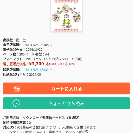
出版社
南山堂
電子版ISBN
978-4-525-98565-3
電子版発売日
2024/10/22
ページ数
205ページ
判型
A4
フォーマット
PDF（パソコンへのダウンロード不可）
¥3,300
電子版販売価格：
(本体¥3,000＋税10％)
印刷版ISBN
978-4-525-63334-9
印刷版発行年月
2024/09
カートに入れる
ちょっと立ち読み
ご利用方法
ダウンロード型配信サービス（買切型）
同時使用端末数
2
対応OS
iOS最新の２世代前まで / Android最新の２世代前まで
※コンテンツの使用にあたり、専用ビューアisho.jpが必要