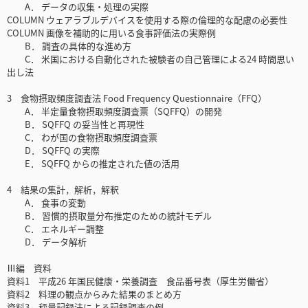
A． データの収集・処理の実際
COLUMN ウェアラブルデバイスを使用する際の倫理的な配慮の必要性
COLUMN 画像を補助的に用いる食事評価法の実際例
B． 調査の具体的な進め方
C． 米国における自動化された被験者の自己管理による24 時間思い
出し法
3 食物摂取頻度調査法 Food Frequency Questionnaire（FFQ）
A． 半定量食物摂取頻度調査票（SQFFQ）の開発
B． SQFFQ の妥当性と再現性
C． わが国の食物摂取頻度調査票
D． SQFFQ の実際
E． SQFFQ からの推定された値の活用
4 結果の集計，解析，解釈
A． 食事の変動
B． 習慣的摂取量分布推定のための統計モデル
C． エネルギー調整
D． データ解析
Ⅲ編 資料
資料1 平成26 年国民健康・栄養調査 食品番号表（厚生労働省）
資料2 料理の観点からみた結果のまとめ方
資料3 秤量記録法による記録調査の例