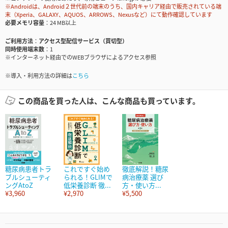
※Androidは、Android２世代前の端末のうち、国内キャリア経由で販売されている端
末（Xperia、GALAXY、AQUOS、ARROWS、Nexusなど）にて動作確認しています
必要メモリ容量
24 MB以上
ご利用方法
アクセス型配信サービス（買切型）
同時使用端末数
1
※インターネット経由でのWEBブラウザによるアクセス参照
※導入・利用方法の詳細は
こちら
この商品を買った人は、こんな商品も買っています。
糖尿病患者トラ
これですぐ始め
徹底解説！糖尿
ブルシューティ
られる！GLIMで
病治療薬 選び
ングAtoZ
低栄養診断 徹...
方・使い方...
¥3,960
¥2,970
¥5,500